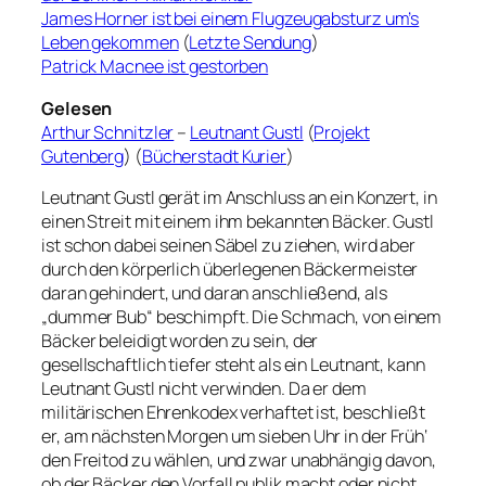
James Horner ist bei einem Flugzeugabsturz um’s
Leben gekommen
(
Letzte Sendung
)
Patrick Macnee ist gestorben
Gelesen
Arthur Schnitzler
–
Leutnant Gustl
(
Projekt
Gutenberg
) (
Bücherstadt Kurier
)
Leutnant Gustl gerät im Anschluss an ein Konzert, in
einen Streit mit einem ihm bekannten Bäcker. Gustl
ist schon dabei seinen Säbel zu ziehen, wird aber
durch den körperlich überlegenen Bäckermeister
daran gehindert, und daran anschließend, als
„dummer Bub“ beschimpft. Die Schmach, von einem
Bäcker beleidigt worden zu sein, der
gesellschaftlich tiefer steht als ein Leutnant, kann
Leutnant Gustl nicht verwinden. Da er dem
militärischen Ehrenkodex verhaftet ist, beschließt
er, am nächsten Morgen um sieben Uhr in der Früh‘
den Freitod zu wählen, und zwar unabhängig davon,
ob der Bäcker den Vorfall publik macht oder nicht.