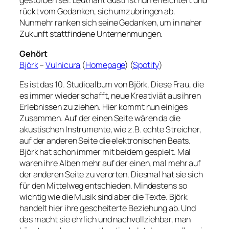
gestorben sei. Leutnant Gustl ist nun erleichtert und
rückt vom Gedanken, sich umzubringen ab.
Nunmehr ranken sich seine Gedanken, um in naher
Zukunft stattfindene Unternehmungen.
Gehört
Björk
–
Vulnicura
(
Homepage
) (
Spotify
)
Es ist das 10. Studioalbum von Björk. Diese Frau, die
es immer wieder schafft, neue Kreativiät aus ihren
Erlebnissen zu ziehen. Hier kommt nun einiges
Zusammen. Auf der einen Seite wären da die
akustischen Instrumente, wie z.B. echte Streicher,
auf der anderen Seite die elektronischen Beats.
Björk hat schon immer mit beidem gespielt. Mal
waren ihre Alben mehr auf der einen, mal mehr auf
der anderen Seite zu verorten. Diesmal hat sie sich
für den Mittelweg entschieden. Mindestens so
wichtig wie die Musik sind aber die Texte. Björk
handelt hier ihre gescheiterte Beziehung ab. Und
das macht sie ehrlich und nachvollziehbar, man