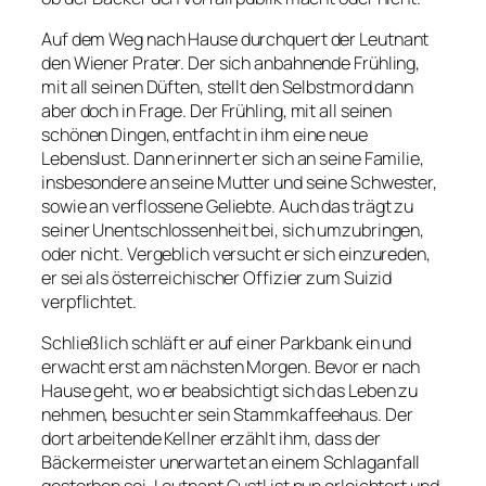
Auf dem Weg nach Hause durchquert der Leutnant
den Wiener Prater. Der sich anbahnende Frühling,
mit all seinen Düften, stellt den Selbstmord dann
aber doch in Frage. Der Frühling, mit all seinen
schönen Dingen, entfacht in ihm eine neue
Lebenslust. Dann erinnert er sich an seine Familie,
insbesondere an seine Mutter und seine Schwester,
sowie an verflossene Geliebte. Auch das trägt zu
seiner Unentschlossenheit bei, sich umzubringen,
oder nicht. Vergeblich versucht er sich einzureden,
er sei als österreichischer Offizier zum Suizid
verpflichtet.
Schließlich schläft er auf einer Parkbank ein und
erwacht erst am nächsten Morgen. Bevor er nach
Hause geht, wo er beabsichtigt sich das Leben zu
nehmen, besucht er sein Stammkaffeehaus. Der
dort arbeitende Kellner erzählt ihm, dass der
Bäckermeister unerwartet an einem Schlaganfall