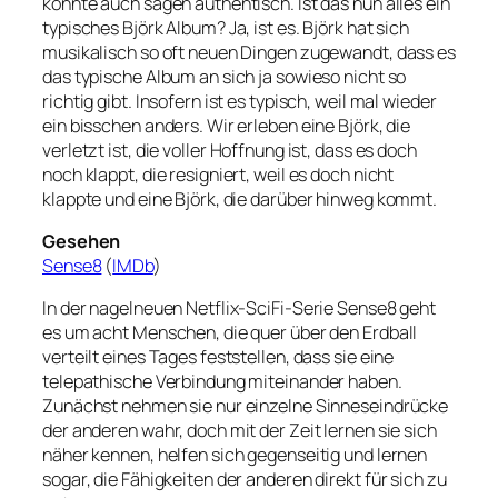
könnte auch sagen authentisch. Ist das nun alles ein
typisches Björk Album? Ja, ist es. Björk hat sich
musikalisch so oft neuen Dingen zugewandt, dass es
das typische Album an sich ja sowieso nicht so
richtig gibt. Insofern ist es typisch, weil mal wieder
ein bisschen anders. Wir erleben eine Björk, die
verletzt ist, die voller Hoffnung ist, dass es doch
noch klappt, die resigniert, weil es doch nicht
klappte und eine Björk, die darüber hinweg kommt.
Gesehen
Sense8
(
IMDb
)
In der nagelneuen Netflix-SciFi-Serie Sense8 geht
es um acht Menschen, die quer über den Erdball
verteilt eines Tages feststellen, dass sie eine
telepathische Verbindung miteinander haben.
Zunächst nehmen sie nur einzelne Sinneseindrücke
der anderen wahr, doch mit der Zeit lernen sie sich
näher kennen, helfen sich gegenseitig und lernen
sogar, die Fähigkeiten der anderen direkt für sich zu