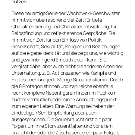
nutzen.
Diese neuartige Serie der Wachowski-Geschwister
nimmt sich überraschend viel Zeit für tiefe
Charakterisierung und Charakterentwicklung, für
Selbstfindung und reflektierende Gespräche. Sie
nimmt sich Zeit für den Einfluss von Politik,
Gesellschaft, Sexualität, Religion und Beziehungen
auf die eigene Identität und sie zeigt uns, wie wichtig
und gewinnbringend Empathie sein kann. Sie
vergisst dabei aber auch nicht die anderen Arten der
Unterhaltung, z. B. Actionszenen wie Kämpfe und
Explosionen und jede Menge Situationskomik. Durch
die 8 ProtagonistInnen und zahlreiche ebenfalls
recht komplexe Nebenfiguren finden im Publikum
zudem vermutlich jeder einen Anknüpfungspunkt
zum eigenen Leben. Eine Warnung sei neben der
eindeutigen Seh-Empfehlung aber auch
ausgesprochen: Die Serie braucht erst ein paar
Folgen, um ihre Story zu entfalten und vor allem
braucht der oder die Zuschauende ein paar Folgen,