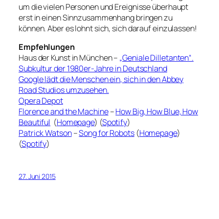
um die vielen Personen und Ereignisse überhaupt
erst in einen Sinnzusammenhang bringen zu
können. Aber es lohnt sich, sich darauf einzulassen!
Empfehlungen
Haus der Kunst in München –
„Geniale Dilletanten“.
Subkultur der 1980er-Jahre in Deutschland
Google lädt die Menschen ein, sich in den Abbey
Road Studios umzusehen.
Opera Depot
Florence and the Machine
–
How Big, How Blue, How
Beautiful
(
Homepage
) (
Spotify
)
Patrick Watson
–
Song for Robots
(
Homepage
)
(
Spotify
)
27. Juni 2015