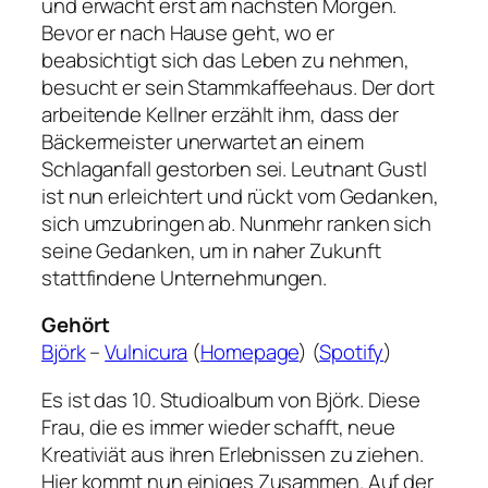
und erwacht erst am nächsten Morgen.
Bevor er nach Hause geht, wo er
beabsichtigt sich das Leben zu nehmen,
besucht er sein Stammkaffeehaus. Der dort
arbeitende Kellner erzählt ihm, dass der
Bäckermeister unerwartet an einem
Schlaganfall gestorben sei. Leutnant Gustl
ist nun erleichtert und rückt vom Gedanken,
sich umzubringen ab. Nunmehr ranken sich
seine Gedanken, um in naher Zukunft
stattfindene Unternehmungen.
Gehört
Björk
–
Vulnicura
(
Homepage
) (
Spotify
)
Es ist das 10. Studioalbum von Björk. Diese
Frau, die es immer wieder schafft, neue
Kreativiät aus ihren Erlebnissen zu ziehen.
Hier kommt nun einiges Zusammen. Auf der