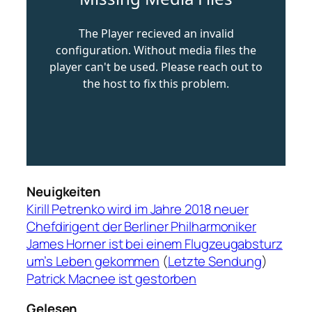
Neuigkeiten
Kirill Petrenko wird im Jahre 2018 neuer
Chefdirigent der Berliner Philharmoniker
James Horner ist bei einem Flugzeugabsturz
um’s Leben gekommen
(
Letzte Sendung
)
Patrick Macnee ist gestorben
Gelesen