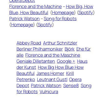
Opera Depot
Florence and the Machine
–
How Big, How
Blue, How Beautiful
(
Homepage
) (
Spotify
)
Patrick Watson
–
Song for Robots
(
Homepage
) (
Spotify
)
Abbey Road
Arthur Schnitzler
Berliner Philharmoniker
Björk
Ehe für
alle
Florence and the Maschine
Geniale Dilletanten
Google +
Haus
der Kunst
How Big How Blue How
Beautiful
James Horner
Kirill
Petrenko
Leutnant Gustl
Opera
Depot
Patrick Watson
Sense8
Song
for Robots
Vulnicura