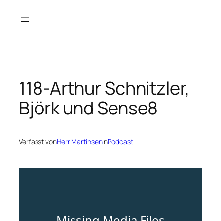
Zum
Inhalt
springen
118-Arthur Schnitzler,
Björk und Sense8
Verfasst von
Herr Martinsen
in
Podcast