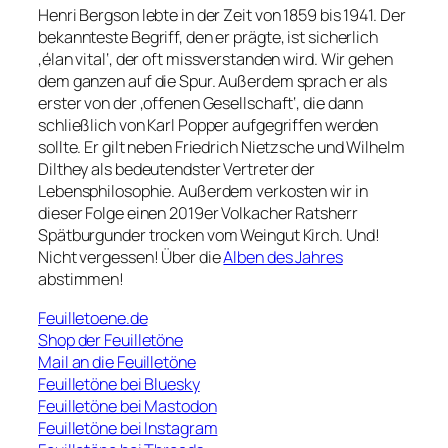
Henri Bergson lebte in der Zeit von 1859 bis 1941. Der
bekannteste Begriff, den er prägte, ist sicherlich
‚élan vital‘, der oft missverstanden wird. Wir gehen
dem ganzen auf die Spur. Außerdem sprach er als
erster von der ‚offenen Gesellschaft‘, die dann
schließlich von Karl Popper aufgegriffen werden
sollte. Er gilt neben Friedrich Nietzsche und Wilhelm
Dilthey als bedeutendster Vertreter der
Lebensphilosophie. Außerdem verkosten wir in
dieser Folge einen 2019er Volkacher Ratsherr
Spätburgunder trocken vom Weingut Kirch. Und!
Nicht vergessen! Über die
Alben des Jahres
abstimmen!
Feuilletoene.de
Shop der Feuilletöne
Mail an die Feuilletöne
Feuilletöne bei Bluesky
Feuilletöne bei Mastodon
Feuilletöne bei Instagram