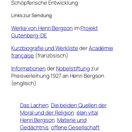
Schöpferische Entwicklung
Links zur Sendung
Werke von Henri Bergson
im
Projekt
Gutenberg-DE
Kurzbiografie und Werkliste
der
Académie
française
(französisch)
Informationen
der
Nobelstiftung
zur
Preisverleihung 1927 an Henri Bergson
(englisch)
Das Lachen
Die beiden Quellen der
Moral und der Religion
élan vital
Henri Bergson
Materie und
Gedächtnis
offene Gesellschaft