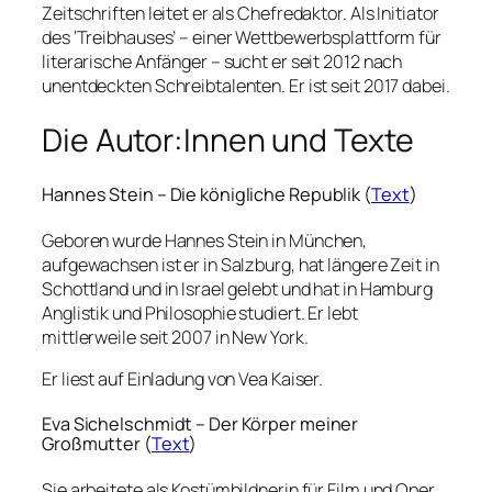
Zeitschriften leitet er als Chefredaktor. Als Initiator
des ‘Treibhauses’ – einer Wettbewerbsplattform für
literarische Anfänger – sucht er seit 2012 nach
unentdeckten Schreibtalenten. Er ist seit 2017 dabei.
Die Autor:Innen und Texte
Hannes Stein – Die königliche Republik (
Text
)
Geboren wurde Hannes Stein in München,
aufgewachsen ist er in Salzburg, hat längere Zeit in
Schottland und in Israel gelebt und hat in Hamburg
Anglistik und Philosophie studiert. Er lebt
mittlerweile seit 2007 in New York.
Er liest auf Einladung von Vea Kaiser.
Eva Sichelschmidt – Der Körper meiner
Großmutter (
Text
)
Sie arbeitete als Kostümbildnerin für Film und Oper