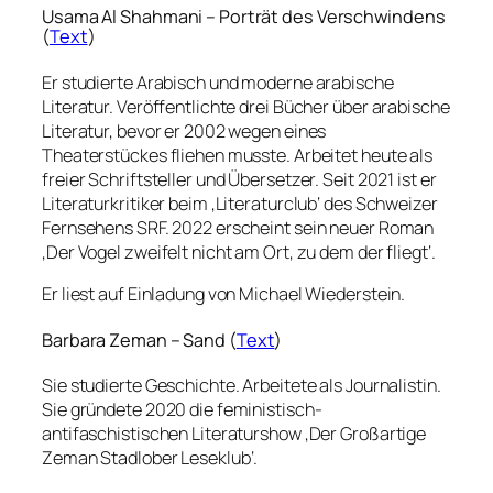
Usama Al Shahmani – Porträt des Verschwindens
(
Text
)
Er studierte Arabisch und moderne arabische
Literatur. Veröffentlichte drei Bücher über arabische
Literatur, bevor er 2002 wegen eines
Theaterstückes fliehen musste. Arbeitet heute als
freier Schriftsteller und Übersetzer. Seit 2021 ist er
Literaturkritiker beim ‚Literaturclub‘ des Schweizer
Fernsehens SRF. 2022 erscheint sein neuer Roman
‚Der Vogel zweifelt nicht am Ort, zu dem der fliegt‘.
Er liest auf Einladung von Michael Wiederstein.
Barbara Zeman – Sand (
Text
)
Sie studierte Geschichte. Arbeitete als Journalistin.
Sie gründete 2020 die feministisch-
antifaschistischen Literaturshow ‚Der Großartige
Zeman Stadlober Leseklub‘.