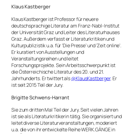
Klaus Kastberger
Klaus Kastberger ist Professor für neuere
deutschsprachige Literatur am Franz-Nabl-Institut
der Universität Graz und Leiter des Literaturhauses
Graz. Außerdem verfasst er Literaturkritiken und
Kulturpublizistik u.a. für ‘Die Presse’ und ‘Zeit online’.
Er kuratiert von Ausstellungen und
Veranstaltungsreihen und leitet
Forschungsprojekte. Sein Arbeitsschwerpunkt ist
die Österreichische Literatur des 20. und 21.
Jahrhunderts. Er twittert als
@KlausKastberger
. Er
ist seit 2015 Teil der Jury.
Brigitte Schwens-Harrant
Sie zum dritten Mal Teil der Jury. Seit vielen Jahren
ist sie als Literaturkritikerin tätig. Sie organisiert und
leitet diverse Literaturveranstaltungen, moderiert
u.a. die von ihr entwickelte Reihe WERK.GÄNGE in