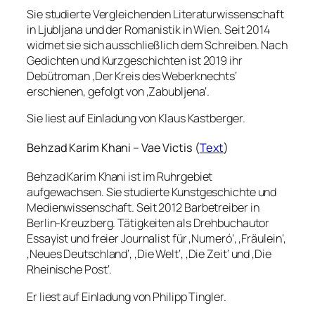
Sie studierte Vergleichenden Literaturwissenschaft
in Ljubljana und der Romanistik in Wien. Seit 2014
widmet sie sich ausschließlich dem Schreiben. Nach
Gedichten und Kurzgeschichten ist 2019 ihr
Debütroman ‚Der Kreis des Weberknechts‘
erschienen, gefolgt von ‚Zabubljena‘.
Sie liest auf Einladung von Klaus Kastberger.
Behzad Karim Khani – Vae Victis (
Text
)
Behzad Karim Khani ist im Ruhrgebiet
aufgewachsen. Sie studierte Kunstgeschichte und
Medienwissenschaft. Seit 2012 Barbetreiber in
Berlin-Kreuzberg. Tätigkeiten als Drehbuchautor
Essayist und freier Journalist für ‚Numeró‘, ‚Fräulein‘,
‚Neues Deutschland‘, ‚Die Welt‘, ‚Die Zeit‘ und ‚Die
Rheinische Post‘.
Er liest auf Einladung von Philipp Tingler.