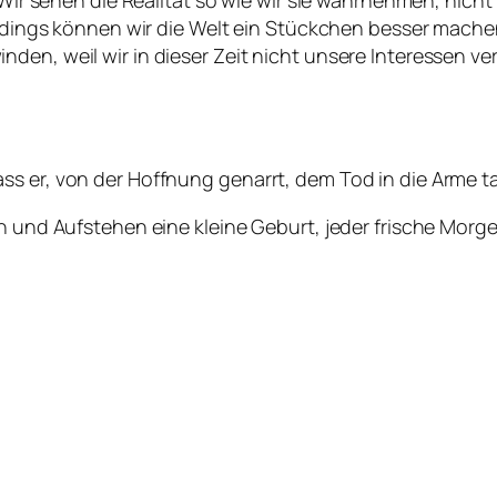
. Wir sehen die Realität so wie wir sie wahrnehmen, nich
llerdings können wir die Welt ein Stückchen besser mac
den, weil wir in dieser Zeit nicht unsere Interessen ve
s er, von der Hoffnung genarrt, dem Tod in die Arme ta
en und Aufstehen eine kleine Geburt, jeder frische Morg