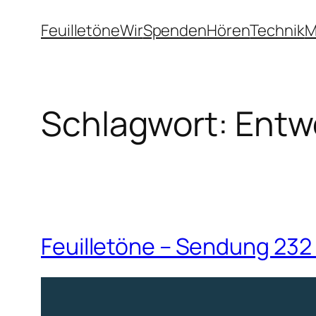
Zum
Feuilletöne
Wir
Spenden
Hören
Technik
M
Inhalt
springen
Schlagwort:
Entw
Feuilletöne – Sendung 232 