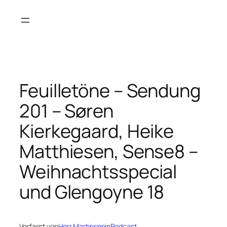
Zum
Inhalt
springen
Feuilletöne – Sendung
201 – Søren
Kierkegaard, Heike
Matthiesen, Sense8 –
Weihnachtsspecial
und Glengoyne 18
Verfasst von
Herr Martinsen
in
Podcast