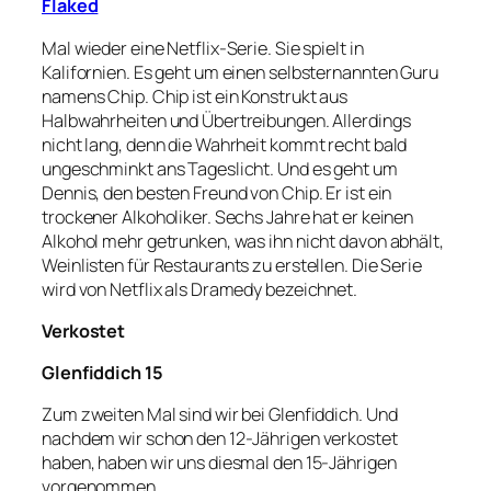
Flaked
Mal wieder eine Netflix-Serie. Sie spielt in
Kalifornien. Es geht um einen selbsternannten Guru
namens Chip. Chip ist ein Konstrukt aus
Halbwahrheiten und Übertreibungen. Allerdings
nicht lang, denn die Wahrheit kommt recht bald
ungeschminkt ans Tageslicht. Und es geht um
Dennis, den besten Freund von Chip. Er ist ein
trockener Alkoholiker. Sechs Jahre hat er keinen
Alkohol mehr getrunken, was ihn nicht davon abhält,
Weinlisten für Restaurants zu erstellen. Die Serie
wird von Netflix als Dramedy bezeichnet.
Verkostet
Glenfiddich 15
Zum zweiten Mal sind wir bei Glenfiddich. Und
nachdem wir schon den 12-Jährigen verkostet
haben, haben wir uns diesmal den 15-Jährigen
vorgenommen.