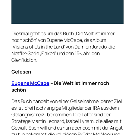
Diesmal geht es um das Buch ‚Die Welt ist immer
noch schön‘ von Eugene McCabe, das Album
‚Visions of Us in the Land‘ von Damien Jurado, die
Netflix-Serie ‚Flaked‘ und den 15-Jährigen
Glenfiddich.
Gelesen
Eugene McCabe
– Die Welt ist immer noch
schön
Das Buch handelt von einer Geiselnahme, deren Ziel
es ist, drei hochrangige Mitglieder der IRA aus dem
Gefängnis freizubekommen. Die Täter sind der
Stratege Martin Leonard, Isabel Lynam, die alles mit
Gewalt lösen will und es nun aber doch mit der Angst
zu tun bekommt, die religiösen Brüder McAleer und