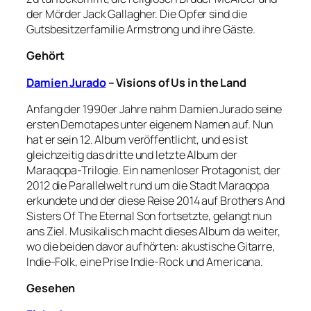
der Mörder Jack Gallagher. Die Opfer sind die
Gutsbesitzerfamilie Armstrong und ihre Gäste.
Gehört
Damien Jurado
– Visions of Us in the Land
Anfang der 1990er Jahre nahm Damien Jurado seine
ersten Demotapes unter eigenem Namen auf. Nun
hat er sein 12. Album veröffentlicht, und es ist
gleichzeitig das dritte und letzte Album der
Maraqopa-Trilogie. Ein namenloser Protagonist, der
2012 die Parallelwelt rund um die Stadt Maraqopa
erkundete und der diese Reise 2014 auf Brothers And
Sisters Of The Eternal Son fortsetzte, gelangt nun
ans Ziel. Musikalisch macht dieses Album da weiter,
wo die beiden davor aufhörten: akustische Gitarre,
Indie-Folk, eine Prise Indie-Rock und Americana.
Gesehen