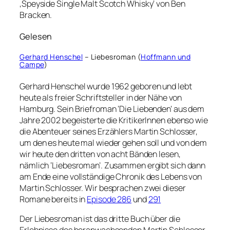
‚Speyside Single Malt Scotch Whisky‘ von Ben
Bracken.
Gelesen
Gerhard Henschel
– Liebesroman (
Hoffmann und
Campe
)
Gerhard Henschel wurde 1962 geboren und lebt
heute als freier Schriftsteller in der Nähe von
Hamburg. Sein Briefroman ‘Die Liebenden’ aus dem
Jahre 2002 begeisterte die KritikerInnen ebenso wie
die Abenteuer seines Erzählers Martin Schlosser,
um den es heute mal wieder gehen soll und von dem
wir heute den dritten von acht Bänden lesen,
nämlich ‘Liebesroman’. Zusammen ergibt sich dann
am Ende eine vollständige Chronik des Lebens von
Martin Schlosser. Wir besprachen zwei dieser
Romane bereits in
Episode 286
und
291
Der Liebesroman ist das dritte Buch über die