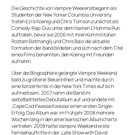
Die Geschichte von Vampire Weekend begann als
Studenten der New Yorker Columbia University
traten Ezra Koenig und Chris Tomson zunächst als
Comedy-Rap-Duo unter dem Namen L’Homme Run
auftraten, bevor sie 2006 mit ihren Kommilitonen
Rostam Batmanglij und Chris Baio die aktuelle
Formation der Band bildeten und sich nach dem Titel
eines Films benannten, den Koenig mit Freunden
aufnahm.
Über die Blogosphäre gelangte Vampire Weekend
bald zu größerer Bekanntheit und machte durch
eine Konzertkritik in der New York Times auf sich
aufmerksam. 2007 nahm die Band ihr
selbstbetiteltes Debütalbum auf und landete mit
‚Cape Cod Kwassa Kwassa‘ einen ersten Single-
Erfolg. Das Album war im Frühjahr 2008 mehrere
Wochen lang in den amerikanischen Albumcharts
vertreten. 2008 hatte Vampire Weekend erste
Fernsehauftritte in der ‚Late Show with David