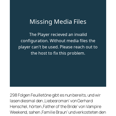
298 Folgen Feuilletöne gibt es nun bereits, und wir
lasen diesmal den ‚Liebesroman‘ von Gerhard
Henschel, hörten ‚Father of the Bride‘ von Vampire
Weekend, sahen ‚Familie Braun‘ und verkosteten den