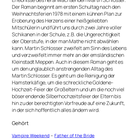
Erlebnisse des heranwachsenden Martin Schlosser.
Der Roman beginnt am ersten Schultag nach den
Weihnachtsferien 1978 mit einem kühnen Plan zur
Eroberung des Herzens einer heißgeliebten
Mitschülerin und führt uns durch zwei Jahre voller
Schikanen in der Schule, z.B. die Ungerechtigkeit
der Oberstufe, in der man Mathe nicht abwählen
kann. Martin Schlosser zweifelt am Sinn des Lebens
und verzweifelt immer mehr an der emsländischen
Kleinstadt Meppen. Auch in diesem Roman geht es
um den unglaublich anstrengenden Alltag des
Martin Schlosser. Es geht um die Reinigung der
Hamsterkäfige, um die schreckliche Goldene-
Hochzeit-Feier der Großeltern und um die noch viel
böser endende Silberhochzeitsfeier der Eltern bis
hin zu der berechtigten Vorfreude auf eine Zukunft,
in der sich hoffentlich alles ändern wird.
Gehört
Vampire Weekend
–
Father of the Bride