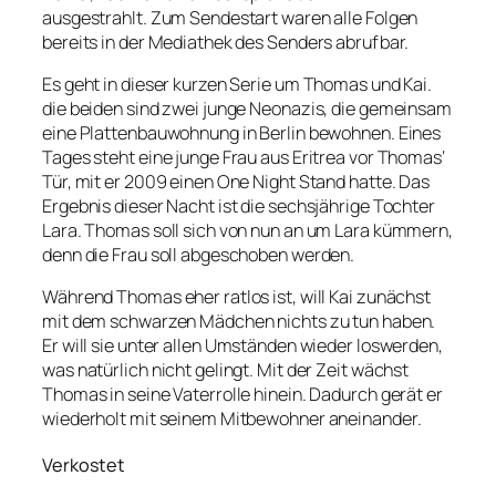
ausgestrahlt. Zum Sendestart waren alle Folgen
bereits in der Mediathek des Senders abrufbar.
Es geht in dieser kurzen Serie um Thomas und Kai.
die beiden sind zwei junge Neonazis, die gemeinsam
eine Plattenbauwohnung in Berlin bewohnen. Eines
Tages steht eine junge Frau aus Eritrea vor Thomas‘
Tür, mit er 2009 einen One Night Stand hatte. Das
Ergebnis dieser Nacht ist die sechsjährige Tochter
Lara. Thomas soll sich von nun an um Lara kümmern,
denn die Frau soll abgeschoben werden.
Während Thomas eher ratlos ist, will Kai zunächst
mit dem schwarzen Mädchen nichts zu tun haben.
Er will sie unter allen Umständen wieder loswerden,
was natürlich nicht gelingt. Mit der Zeit wächst
Thomas in seine Vaterrolle hinein. Dadurch gerät er
wiederholt mit seinem Mitbewohner aneinander.
Verkostet