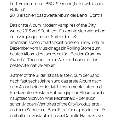
Letterman‘ und der BBC-Sendung ‚Later with Jools
Holland‘.
2010 erschien das zweite Album der Band, ‚Contra‘.
Das dritte Album ‚Modern Vampires of the City‘
wurde 2013 veröffentlicht. Es konnte sich wie schon
sein Vorgänger an der Spitze der US-
amerikanischen Charts positionieren und wurde im
Dezember vom Musikmagazin Rolling Stone zum
besten Album des Jahres gekürt. Bei den Grammy
Awards 2014 erhielt es die Auszeichnung für das
beste Alternative-Album.
‚Father of the Bride‘ ist das erste Album der Band
nach fast sechs Jahren und das erste Album nach
dem Ausscheiden des Multiinstrumentalisten und
Produzenten Rostam Batmanglij. Das Album wurde
hauptsächlich von Ariel Rechtshaid – der auch
schon ‚Modern Vampires of the City‘ produzierte –
und dem Sänger der Band Ezra Koenig produziert. Es
enthält u.a. Gastauftritte von Danielle Haim, Steve