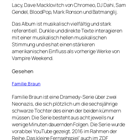
Lacy, Dave Macklovitch von Chromeo, DJ Dahi, Sam
Gendel, BloodPop, Mark Ronson und Batmanglij.
Das Album ist musikalisch vielfältig und stark
referentiell. Dunkle und direkte Texte interagieren
mit einer musikalisch hellen musikalischen
Stimmung und es hat einen stärkeren
amerikanischen Einfluss als vorherige Werke von
Vampire Weekend.
Gesehen
Familie Braun
Familie Braun ist eine Dramedy-Serie über zwei
Neonazis, die sich plötzlich um die sechsjährige
schwarze Tochter des einen der beiden kümmern
müssen. Die Serie besteht aus acht jeweils nur
wenige Minuten dauernden Folgen. Die Serie wurde
vorab bei YouTube gezeigt. 2016 im Rahmen der
Reihe ‚Das kleine Fernsehspiel‘ auch im ZDF