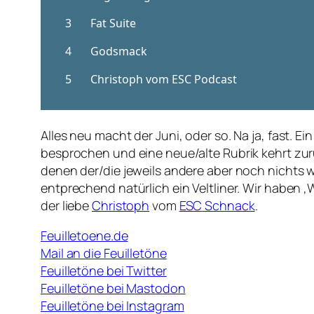
Alles neu macht der Juni, oder so. Na ja, fast. 
besprochen und eine neue/alte Rubrik kehrt zur
denen der/die jeweils andere aber noch nichts
entprechend natürlich ein Veltliner. Wir haben 
der liebe
Christoph
vom
ESC
Schnack
.
Feuilletoene.de
Mail an die Feuilletöne
Feuilletöne bei Twitter
Feuilletöne bei Mastodon
Feuilletöne bei Instagram