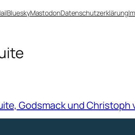
ail
Bluesky
Mastodon
Datenschutzerklärung
I
uite
uite, Godsmack und Christoph