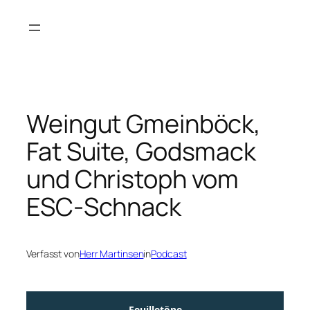
Zum
Inhalt
springen
Weingut Gmeinböck,
Fat Suite, Godsmack
und Christoph vom
ESC-Schnack
Verfasst von
Herr Martinsen
in
Podcast