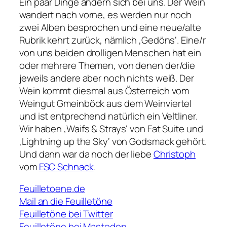
Ein paar Dinge ändern sich bei uns. Der Wein
wandert nach vorne, es werden nur noch
zwei Alben besprochen und eine neue/alte
Rubrik kehrt zurück, nämlich ‚Gedöns‘. Eine/r
von uns beiden drolligen Menschen hat ein
oder mehrere Themen, von denen der/die
jeweils andere aber noch nichts weiß. Der
Wein kommt diesmal aus Österreich vom
Weingut Gmeinböck aus dem Weinviertel
und ist entprechend natürlich ein Veltliner.
Wir haben ‚Waifs & Strays‘ von Fat Suite und
‚Lightning up the Sky‘ von Godsmack gehört.
Und dann war da noch der liebe
Christoph
vom
ESC
Schnack
.
Feuilletoene.de
Mail an die Feuilletöne
Feuilletöne bei Twitter
Feuilletöne bei Mastodon