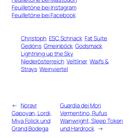
Feuilletöne bei Instagram
Feuilletöne bei Facebook
Christoph
ESC Schnack
Fat Suite
Gedöns
Gmeinböck
Godsmack
Lightning up the Sky
Niederösterreich
Veltliner
Waifs &
Strays
Weinviertel
←
Norayr
Guardia dei Mori
Gapoyan, Lordi,
Vermentino, Rufus
Miya Folick und
Wainwright, Sleep Token
Grand Bodega
und Hardrock
→