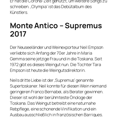
Er hat die Corona-Zeit genutzt, um weitere Songs zu
schreiben. ‚Olympia‘ ist das Debütalbum des
Künstlers.
Monte Antico – Supremus
2017
Der Neuseeländer und Weinexporteur Neil Empson
verliebte sich Anfang der 70er Jahre in Maria
Gemma seine jetzige Frau und in die Toskana. Seit
1972 gibt es dieses Weingut nun. Die Tochter Tara
Empson ist heute die Weingutsdirektorin.
Neils dritte Liebe ist der ‚Supremus‘ genannte
Supertoskaner. Neil konnte für diesen Wein niemand
geringeren Franco Bernabei, als Berater gewinnen.
Dieser ist wohl der berühmteste Önologe der
Toskana. Das Weingut betreibt eine naturnahe
Rebpflege, eine schonende Vinifikation und ein
Ausbau ausschließlich in französischen Barriques.