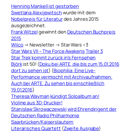
Henning Mankell ist gestorben
Swetlana Alexijewitsch
wurde mit dem
Nobelpreis für Literatur
des Jahres 2015
ausgezeichnet.
Frank Witzel
gewinnt den
Deutschen Buchpreis
2015
Wilco
→ Newsletter → Star Wars <3
Star Wars VII – The Force Awakens
Trailer 3
Star Trek
kommt zurück in’s Fernsehen
Björk
ist 50! (
Doku bei ARTE, die bis zum 15.01.2016
dort zu sehen ist
) (
Biophilia: Eine Live-
Performance vermischt mit
Archivaufnahmen.
Auch bei ARTE. Zu sehen bis einschließlich
19.01.2016
)
Theresa Wayman
kündigt Soloalbum an!
Violine aus 3D-Drucker!
Stanislaw Skrowaczewski
wird Ehrendirigent der
Deutschen Radio Philharmonie
Saarbrücken/Kaiserslautern
Literarisches Quartett
(
Zweite Ausgabe
)