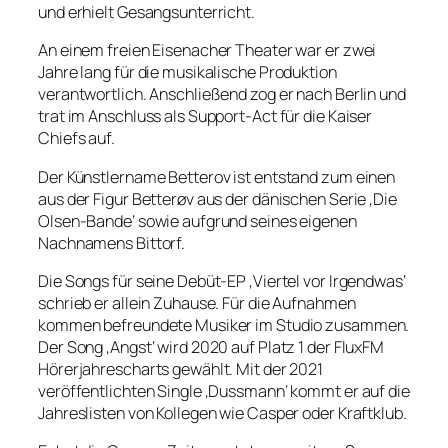
und erhielt Gesangsunterricht.
An einem freien Eisenacher Theater war er zwei
Jahre lang für die musikalische Produktion
verantwortlich. Anschließend zog er nach Berlin und
trat im Anschluss als Support-Act für die Kaiser
Chiefs auf.
Der Künstlername Betterov ist entstand zum einen
aus der Figur Betterøv aus der dänischen Serie ‚Die
Olsen-Bande‘ sowie aufgrund seines eigenen
Nachnamens Bittorf.
Die Songs für seine Debüt-EP ‚Viertel vor Irgendwas‘
schrieb er allein Zuhause. Für die Aufnahmen
kommen befreundete Musiker im Studio zusammen.
Der Song ‚Angst‘ wird 2020 auf Platz 1 der FluxFM
Hörerjahrescharts gewählt. Mit der 2021
veröffentlichten Single ‚Dussmann‘ kommt er auf die
Jahreslisten von Kollegen wie Casper oder Kraftklub.