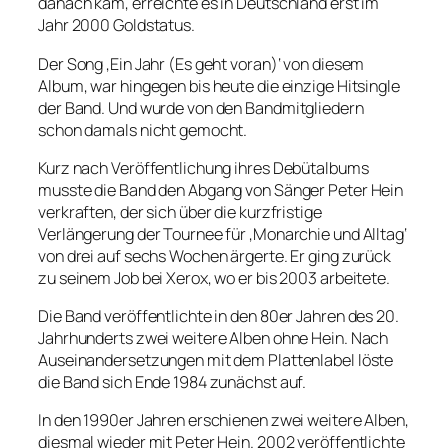
danach kam, erreichte es in Deutschland erst im
Jahr 2000 Goldstatus.
Der Song ‚Ein Jahr (Es geht voran)‘ von diesem
Album, war hingegen bis heute die einzige Hitsingle
der Band. Und wurde von den Bandmitgliedern
schon damals nicht gemocht.
Kurz nach Veröffentlichung ihres Debütalbums
musste die Band den Abgang von Sänger Peter Hein
verkraften, der sich über die kurzfristige
Verlängerung der Tournee für ‚Monarchie und Alltag‘
von drei auf sechs Wochen ärgerte. Er ging zurück
zu seinem Job bei Xerox, wo er bis 2003 arbeitete.
Die Band veröffentlichte in den 80er Jahren des 20.
Jahrhunderts zwei weitere Alben ohne Hein. Nach
Auseinandersetzungen mit dem Plattenlabel löste
die Band sich Ende 1984 zunächst auf.
In den 1990er Jahren erschienen zwei weitere Alben,
diesmal wieder mit Peter Hein. 2002 veröffentlichte