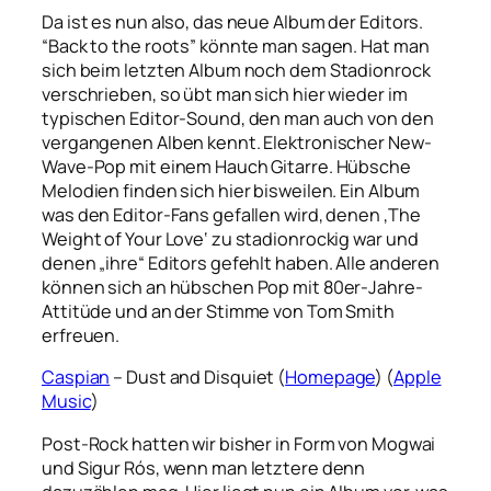
Da ist es nun also, das neue Album der Editors.
“Back to the roots” könnte man sagen. Hat man
sich beim letzten Album noch dem Stadionrock
verschrieben, so übt man sich hier wieder im
typischen Editor-Sound, den man auch von den
vergangenen Alben kennt. Elektronischer New-
Wave-Pop mit einem Hauch Gitarre. Hübsche
Melodien finden sich hier bisweilen. Ein Album
was den Editor-Fans gefallen wird, denen ‚The
Weight of Your Love‘ zu stadionrockig war und
denen „ihre“ Editors gefehlt haben. Alle anderen
können sich an hübschen Pop mit 80er-Jahre-
Attitüde und an der Stimme von Tom Smith
erfreuen.
Caspian
– Dust and Disquiet (
Homepage
) (
Apple
Music
)
Post-Rock hatten wir bisher in Form von Mogwai
und Sigur Rós, wenn man letztere denn