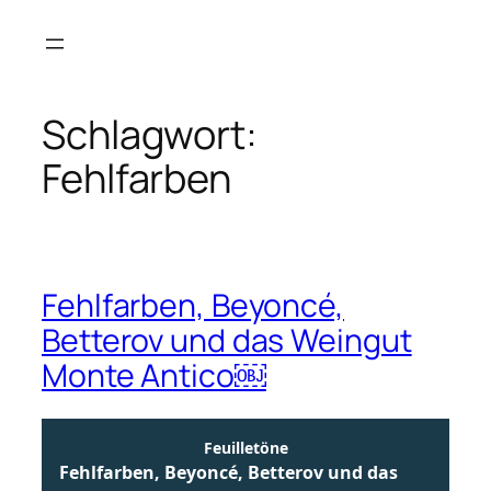
Zum
Inhalt
springen
Schlagwort:
Fehlfarben
Fehlfarben, Beyoncé,
Betterov und das Weingut
Monte Antico￼