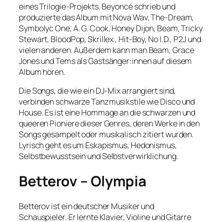
eines Trilogie-Projekts. Beyoncé schrieb und
produzierte das Album mit Nova Wav, The-Dream,
Symbolyc One, A. G. Cook, Honey Dijon, Beam, Tricky
Stewart, BloodPop, Skrillex , Hit-Boy, No I.D., P2J und
vielen anderen. Außerdem kann man Beam, Grace
Jones und Tems als Gastsänger:innen auf diesem
Album hören.
Die Songs, die wie ein DJ-Mix arrangiert sind,
verbinden schwarze Tanzmusikstile wie Disco und
House. Es ist eine Hommage an die schwarzen und
queeren Pioniere dieser Genres, deren Werke in den
Songs gesampelt oder musikalisch zitiert wurden.
Lyrisch geht es um Eskapismus, Hedonismus,
Selbstbewusstsein und Selbstverwirklichung.
Betterov – Olympia
Betterov ist ein deutscher Musiker und
Schauspieler. Er lernte Klavier, Violine und Gitarre