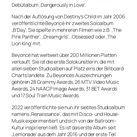
Debütalbum ‚Dangerously in Love‘.
Nach der Auflösung von Destiny’s Child im Jahr 2006
veröffentlichte Beyoncé ihr zweites Soloalbum
‚B’Day‘. Sie spielte in mehreren Filmen wie z.B. ‚The
Pink Panther‘, ‚Dreamgirls‘, ‚Obsessed‘ oder ‚The
Lion King‘ mit.
Beyoncé hat weltweit über 200 Millionen Platten
verkauft. Sie ist die erste Solokünstlerin, die mit
allen sieben Studioalben auf Platz eins der Billboard
Charts landete. Zu Beyoncés Auszeichnungen
gehören 28 Grammy Awards, 26 MTV Video Music
Awards, 24 NAACP Image Awards, 31 BET Awards
und 17 Soul Train Music Awards.
2022 veröffentlichte sie nun ihr siebtes Studioalbum
namens ‚Renaissance‘, das mit Disco- und House-
Musik experimentiert und sich von der Ballroom-
Kultur inspirieren ließ. Es ist das erste Album seit
‚Lemonade‘ aus dem Jahr 2016 und der erste Teil