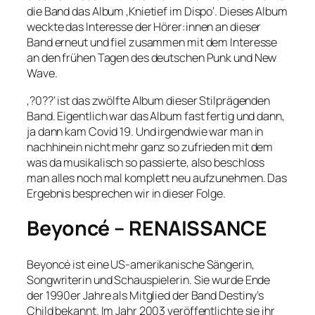
die Band das Album ‚Knietief im Dispo‘. Dieses Album
weckte das Interesse der Hörer:innen an dieser
Band erneut und fiel zusammen mit dem Interesse
an den frühen Tagen des deutschen Punk und New
Wave.
‚?0??‘ ist das zwölfte Album dieser Stilprägenden
Band. Eigentlich war das Album fast fertig und dann,
ja dann kam Covid 19. Und irgendwie war man in
nachhinein nicht mehr ganz so zufrieden mit dem
was da musikalisch so passierte, also beschloss
man alles noch mal komplett neu aufzunehmen. Das
Ergebnis besprechen wir in dieser Folge.
Beyoncé – RENAISSANCE
Beyoncé ist eine US-amerikanische Sängerin,
Songwriterin und Schauspielerin. Sie wurde Ende
der 1990er Jahre als Mitglied der Band Destiny’s
Child bekannt. Im Jahr 2003 veröffentlichte sie ihr