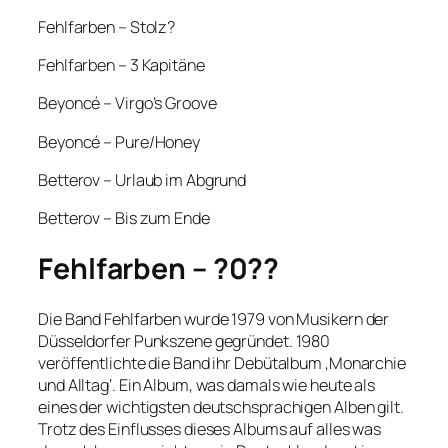
Fehlfarben – Stolz?
Fehlfarben – 3 Kapitäne
Beyoncé – Virgo’s Groove
Beyoncé – Pure/Honey
Betterov – Urlaub im Abgrund
Betterov – Bis zum Ende
Fehlfarben – ?0??
Die Band Fehlfarben wurde 1979 von Musikern der
Düsseldorfer Punkszene gegründet. 1980
veröffentlichte die Band ihr Debütalbum ‚Monarchie
und Alltag‘. Ein Album, was damals wie heute als
eines der wichtigsten deutschsprachigen Alben gilt.
Trotz des Einflusses dieses Albums auf alles was