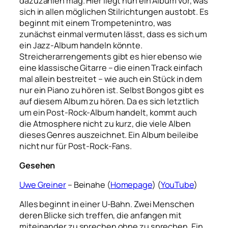
dazuzählen mag. Hier liegt nun ein Album vor, was
sich in allen möglichen Stilrichtungen austobt. Es
beginnt mit einem Trompetenintro, was
zunächst einmal vermuten lässt, dass es sich um
ein Jazz-Album handeln könnte.
Streicherarrengements gibt es hier ebenso wie
eine klassische Gitarre – die einen Track einfach
mal allein bestreitet – wie auch ein Stück in dem
nur ein Piano zu hören ist. Selbst Bongos gibt es
auf diesem Album zu hören. Da es sich letztlich
um ein Post-Rock-Album handelt, kommt auch
die Atmosphere nicht zu kurz, die viele Alben
dieses Genres auszeichnet. Ein Album beileibe
nicht nur für Post-Rock-Fans.
Gesehen
Uwe Greiner
– Beinahe (
Homepage
) (
YouTube
)
Alles beginnt in einer U-Bahn. Zwei Menschen
deren Blicke sich treffen, die anfangen mit
miteinander zu sprechen ohne zu sprechen. Ein