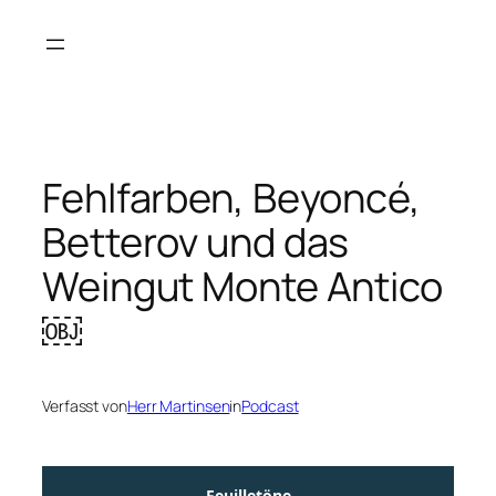
Zum
Inhalt
springen
Fehlfarben, Beyoncé,
Betterov und das
Weingut Monte Antico
￼
Verfasst von
Herr Martinsen
in
Podcast