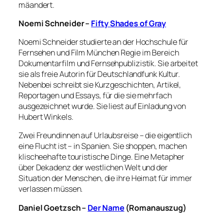
mäandert.
Noemi Schneider –
Fifty Shades of Gray
Noemi Schneider studierte an der Hochschule für
Fernsehen und Film München Regie im Bereich
Dokumentarfilm und Fernsehpublizistik. Sie arbeitet
sie als freie Autorin für Deutschlandfunk Kultur.
Nebenbei schreibt sie Kurzgeschichten, Artikel,
Reportagen und Essays, für die sie mehrfach
ausgezeichnet wurde. Sie liest auf Einladung von
Hubert Winkels.
Zwei Freundinnen auf Urlaubsreise – die eigentlich
eine Flucht ist – in Spanien. Sie shoppen, machen
klischeehafte touristische Dinge. Eine Metapher
über Dekadenz der westlichen Welt und der
Situation der Menschen, die ihre Heimat für immer
verlassen müssen.
Daniel Goetzsch –
Der Name
(Romanauszug)