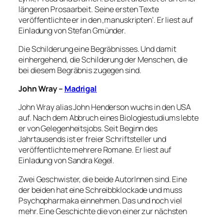
längeren Prosaarbeit. Seine ersten Texte
veröffentlichte er in den ‚manuskripten‘. Er liest auf
Einladung von Stefan Gmünder.
Die Schilderung eine Begräbnisses. Und damit
einhergehend, die Schilderung der Menschen, die
bei diesem Begräbnis zugegen sind.
John Wray –
Madrigal
John Wray alias John Henderson wuchs in den USA
auf. Nach dem Abbruch eines Biologiestudiums lebte
er von Gelegenheitsjobs. Seit Beginn des
Jahrtausends ist er freier Schriftsteller und
veröffentlichte mehrere Romane. Er liest auf
Einladung von Sandra Kegel.
Zwei Geschwister, die beide AutorInnen sind. Eine
der beiden hat eine Schreibbklockade und muss
Psychopharmaka einnehmen. Das und noch viel
mehr. Eine Geschichte die von einer zur nächsten