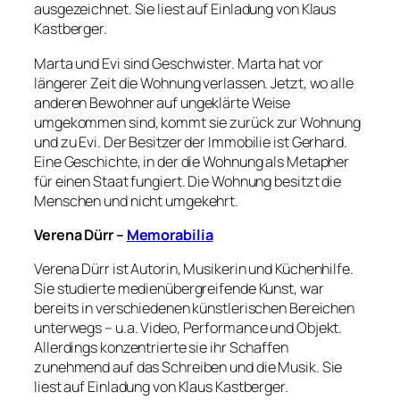
ausgezeichnet. Sie liest auf Einladung von Klaus
Kastberger.
Marta und Evi sind Geschwister. Marta hat vor
längerer Zeit die Wohnung verlassen. Jetzt, wo alle
anderen Bewohner auf ungeklärte Weise
umgekommen sind, kommt sie zurück zur Wohnung
und zu Evi. Der Besitzer der Immobilie ist Gerhard.
Eine Geschichte, in der die Wohnung als Metapher
für einen Staat fungiert. Die Wohnung besitzt die
Menschen und nicht umgekehrt.
Verena Dürr –
Memorabilia
Verena Dürr ist Autorin, Musikerin und Küchenhilfe.
Sie studierte medienübergreifende Kunst, war
bereits in verschiedenen künstlerischen Bereichen
unterwegs – u.a. Video, Performance und Objekt.
Allerdings konzentrierte sie ihr Schaffen
zunehmend auf das Schreiben und die Musik. Sie
liest auf Einladung von Klaus Kastberger.