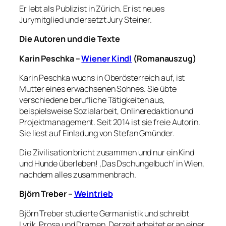
Er lebt als Publizist in Zürich. Er ist neues
Jurymitglied und ersetzt Jury Steiner.
Die Autoren und die Texte
Karin Peschka –
Wiener Kindl
(Romanauszug)
Karin Peschka wuchs in Oberösterreich auf, ist
Mutter eines erwachsenen Sohnes. Sie übte
verschiedene berufliche Tätigkeiten aus,
beispielsweise Sozialarbeit, Onlineredaktion und
Projektmanagement. Seit 2014 ist sie freie Autorin.
Sie liest auf Einladung von Stefan Gmünder.
Die Zivilisation bricht zusammen und nur ein Kind
und Hunde überleben! ‚Das Dschungelbuch‘ in Wien,
nachdem alles zusammenbrach.
Björn Treber –
Weintrieb
Björn Treber studierte Germanistik und schreibt
Lyrik, Prosa und Dramen. Derzeit arbeitet er an einer