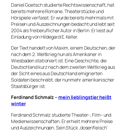
Daniel Goetsch studierte Rechtswissenschaft, hat
bereits mehrere Romane, Theaterstücke und
Hörspiele verfasst. Er wurde bereits mehrmals mit
Preisen und Auszeichnungen bedacht und lebt seit
2004 als freiberuflicher Autor in Berlin. Er liest auf
Einladung von Hildegard E. Keller.
Der Text handelt von Maxim, einem Deutschen, der
nach dem 2. Weltkrieg nun als Amerikaner in
Wiesbaden stationiert ist. Eine Geschichte, die
Deutschland kurz nach dem zweiten Weltkrieg aus
der Sicht eines aus Deutschland emigrierten
Soldaten beschreibt, der nunmehr amerikanischer
Staatsbürger ist.
Ferdinand Schmalz –
mein lieblingstier heißt
winter
Ferdinand Schmalz studierte Theater-, Film- und
Medienwissenschaften. Er erhielt mehrere Preise
und Auszeichnungen. Sein Stück ‚dosenfleisch‘