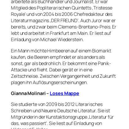
arbeitete als Buchhändler und Journalist. Er war
Mitglied des Popliterarischen Quintetts ‚Tristesse
Royale‘ und von 2004 bis 2006 Chefredakteur des
Literaturmagazins ‚DER FREUND‘. Auch Juror war er
bereits, und zwar beim Clemens-Brentano-Preis. Er
lebt und arbeitet in Frankfurt am Main. Er liest auf
Einladung von Michael Wiederstein.
Ein Mann möchte Himbeeren auf einem Biomarkt
kaufen, die Beeren empfindet er als anders als
sonst, gar als bedrohlich. Er bekommt eine Panik-
Attacke und flieht. Dabei gerät er in eine
Zeitschneise. Zwischen Vergangenheit und Zukunft
plagen ihn Auflösungserscheinungen.
Gianna Molinari –
Loses Mappe
Sie studierte von 2009 bis 2012 Literarisches
Schreiben und Neuere Deutsche Literatur. Sie ist
Mitgründerin der Kunstaktionsgruppe ‚Literatur für
das, was passiert‘. Sie liest auf Einladung von