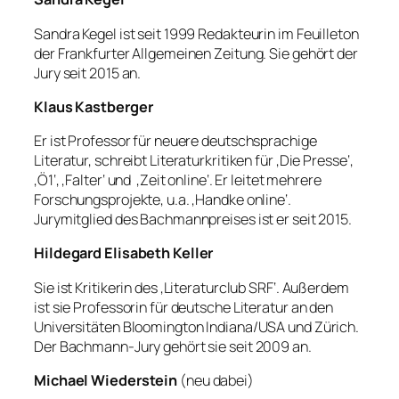
Sandra Kegel ist seit 1999 Redakteurin im Feuilleton
der Frankfurter Allgemeinen Zeitung. Sie gehört der
Jury seit 2015 an.
Klaus Kastberger
Er ist Professor für neuere deutschsprachige
Literatur, schreibt Literaturkritiken für ‚Die Presse‘,
‚Ö1‘, ‚Falter‘ und ‚Zeit online‘. Er leitet mehrere
Forschungsprojekte, u.a. ‚Handke online‘.
Jurymitglied des Bachmannpreises ist er seit 2015.
Hildegard Elisabeth Keller
Sie ist Kritikerin des ‚Literaturclub SRF‘. Außerdem
ist sie Professorin für deutsche Literatur an den
Universitäten Bloomington Indiana/USA und Zürich.
Der Bachmann-Jury gehört sie seit 2009 an.
Michael Wiederstein
(neu dabei)