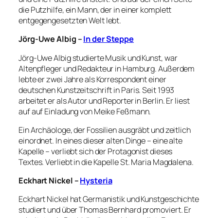
die Putzhilfe, ein Mann, der in einer komplett
entgegengesetzten Welt lebt.
Jörg-Uwe Albig –
In der Steppe
Jörg-Uwe Albig studierte Musik und Kunst, war
Altenpfleger und Redakteur in Hamburg. Außerdem
lebte er zwei Jahre als Korrespondent einer
deutschen Kunstzeitschrift in Paris. Seit 1993
arbeitet er als Autor und Reporter in Berlin. Er liest
auf auf Einladung von Meike Feßmann.
Ein Archäologe, der Fossilien ausgräbt und zeitlich
einordnet. In eines dieser alten Dinge – eine alte
Kapelle – verliebt sich der Protagonist dieses
Textes. Verliebt in die Kapelle St. Maria Magdalena.
Eckhart Nickel –
Hysteria
Eckhart Nickel hat Germanistik und Kunstgeschichte
studiert und über Thomas Bernhard promoviert. Er