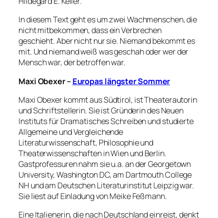
Hildegard E. Keller.
In diesem Text geht es um zwei Wachmenschen, die
nicht mitbekommen, dass ein Verbrechen
geschieht. Aber nicht nur sie. Niemand bekommt es
mit. Und niemand weiß was geschah oder wer der
Mensch war, der betroffen war.
Maxi Obexer –
Europas längster Sommer
Maxi Obexer kommt aus Südtirol, ist Theaterautorin
und Schriftstellerin. Sie ist Gründerin des Neuen
Instituts für Dramatisches Schreiben und studierte
Allgemeine und Vergleichende
Literaturwissenschaft, Philosophie und
Theaterwissenschaften in Wien und Berlin.
Gastprofessuren nahm sie u.a. an der Georgetown
University, Washington DC, am Dartmouth College
NH und am Deutschen Literaturinstitut Leipzig war.
Sie liest auf Einladung von Meike Feßmann.
Eine Italienerin, die nach Deutschland einreist, denkt