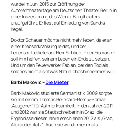
wurde im Juni 2015 zur Eröffnung der
Autorentheatertage am Deutschen Theater Berlin in
einer Inszenierung des Wiener Burgtheaters
uraufgeführt. Er liest auf Einladung von Sandra
Kegel.
Doktor Schauer möchte nicht mehr leben, da er an
einer Krebserkrankung leidet, und der
Lebensmittellieferant Herr Schlicht – der Eismann –
soll ihm helfen, seinem Leben ein Ende zu setzen.
Und um den Feuerwerker Fabian, der den Tod als
solches nicht als etwas Natürliches hinnehmen will.
Barbi Makovic –
Die Mieter
Barbi Makovic studierte Germanistik. 2009 sorgte
sie mit einem Thomas Bernhard-Remix-Roman
‚Ausgehen‘ für Aufmerksamkeit. In den Jahren 2011
und 2012 war sie Stadtschreiberin in Graz, die
Ergebnisse dieser Jahre erschienen 2012 als „Graz,
Alexanderplatz“. Auch sie wurde mehrmals