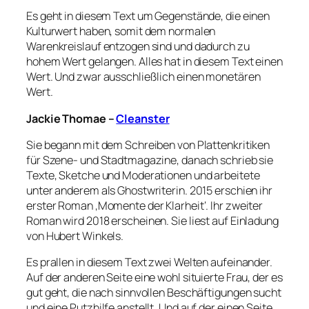
Es geht in diesem Text um Gegenstände, die einen
Kulturwert haben, somit dem normalen
Warenkreislauf entzogen sind und dadurch zu
hohem Wert gelangen. Alles hat in diesem Text einen
Wert. Und zwar ausschließlich einen monetären
Wert.
Jackie Thomae –
Cleanster
Sie begann mit dem Schreiben von Plattenkritiken
für Szene- und Stadtmagazine, danach schrieb sie
Texte, Sketche und Moderationen und arbeitete
unter anderem als Ghostwriterin. 2015 erschien ihr
erster Roman ‚Momente der Klarheit‘. Ihr zweiter
Roman wird 2018 erscheinen. Sie liest auf Einladung
von Hubert Winkels.
Es prallen in diesem Text zwei Welten aufeinander.
Auf der anderen Seite eine wohl situierte Frau, der es
gut geht, die nach sinnvollen Beschäftigungen sucht
und eine Putzhilfe anstellt. Und auf der einen Seite