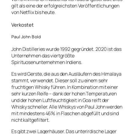
gilt als eine der erfolgreichsten Veröffentlichungen
von Netflix bis heute.
Verkostet
Paul John Bold
John Distilleries wurde 1992 gegründet. 2020 ist das
Unternehmen das viertgrößte
Spirituosenunternehmen Indiens.
Es wird Gerste, die aus den Ausläufern des Himalaya
stammt, verwendet. Dieser soll zu einem sehr
fruchtigen Whisky führen. In Kombination mit einer
sehr kurzen Reife – dank der hohen Temperaturen
und der hohen Luftfeuchtigkeit in Goa reift der
Whisky schneller. Alle Whiskys von Paul John werden
mit mindestens 46% in Flaschen abgefüllt und sind
nicht kaltgefiltert.
Es gibt zwei Lagerhäuser. Das unterirdische Lager