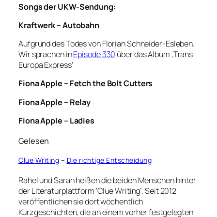
Songs der UKW-Sendung:
Kraftwerk – Autobahn
Aufgrund des Todes von Florian Schneider-Esleben.
Wir sprachen in
Episode 330
über das Album ‚Trans
Europa Express‘
Fiona Apple – Fetch the Bolt Cutters
Fiona Apple – Relay
Fiona Apple – Ladies
Gelesen
Clue Writing
–
Die richtige Entscheidung
Rahel und Sarah heißen die beiden Menschen hinter
der Literaturplattform ‘Clue Writing’. Seit 2012
veröffentlichen sie dort wöchentlich
Kurzgeschichten, die an einem vorher festgelegten