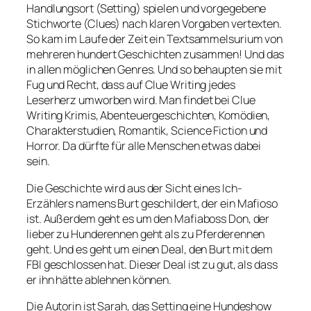
Handlungsort (Setting) spielen und vorgegebene
Stichworte (Clues) nach klaren Vorgaben vertexten.
So kam im Laufe der Zeit ein Textsammelsurium von
mehreren hundert Geschichten zusammen! Und das
in allen möglichen Genres. Und so behaupten sie mit
Fug und Recht, dass auf Clue Writing jedes
Leserherz umworben wird. Man findet bei Clue
Writing Krimis, Abenteuergeschichten, Komödien,
Charakterstudien, Romantik, Science Fiction und
Horror. Da dürfte für alle Menschen etwas dabei
sein.
Die Geschichte wird aus der Sicht eines Ich-
Erzählers namens Burt geschildert, der ein Mafioso
ist. Außerdem geht es um den Mafiaboss Don, der
lieber zu Hunderennen geht als zu Pferderennen
geht. Und es geht um einen Deal, den Burt mit dem
FBI geschlossen hat. Dieser Deal ist zu gut, als dass
er ihn hätte ablehnen können.
Die Autorin ist Sarah, das Setting eine Hundeshow