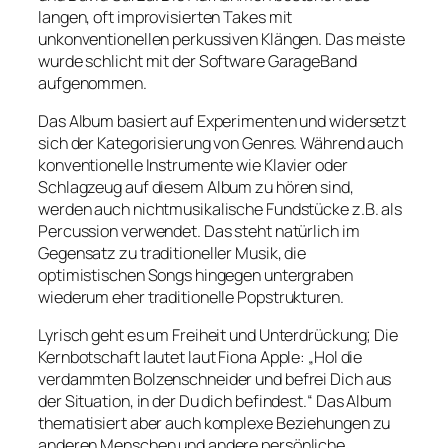
langen, oft improvisierten Takes mit
unkonventionellen perkussiven Klängen. Das meiste
wurde schlicht mit der Software GarageBand
aufgenommen.
Das Album basiert auf Experimenten und widersetzt
sich der Kategorisierung von Genres. Während auch
konventionelle Instrumente wie Klavier oder
Schlagzeug auf diesem Album zu hören sind,
werden auch nichtmusikalische Fundstücke z.B. als
Percussion verwendet. Das steht natürlich im
Gegensatz zu traditioneller Musik, die
optimistischen Songs hingegen untergraben
wiederum eher traditionelle Popstrukturen.
Lyrisch geht es um Freiheit und Unterdrückung; Die
Kernbotschaft lautet laut Fiona Apple: „Hol die
verdammten Bolzenschneider und befrei Dich aus
der Situation, in der Du dich befindest.“ Das Album
thematisiert aber auch komplexe Beziehungen zu
anderen Menschen und andere persönliche