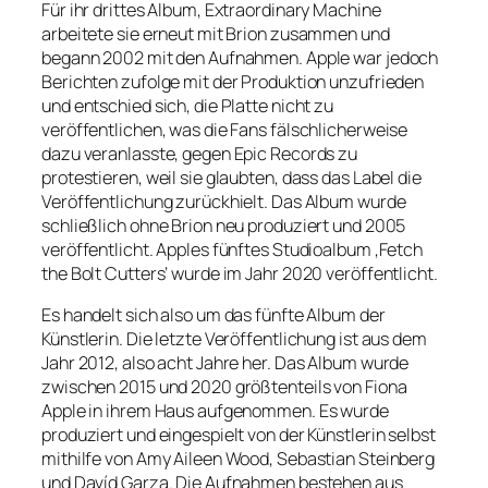
Für ihr drittes Album, Extraordinary Machine
arbeitete sie erneut mit Brion zusammen und
begann 2002 mit den Aufnahmen. Apple war jedoch
Berichten zufolge mit der Produktion unzufrieden
und entschied sich, die Platte nicht zu
veröffentlichen, was die Fans fälschlicherweise
dazu veranlasste, gegen Epic Records zu
protestieren, weil sie glaubten, dass das Label die
Veröffentlichung zurückhielt. Das Album wurde
schließlich ohne Brion neu produziert und 2005
veröffentlicht. Apples fünftes Studioalbum ‚Fetch
the Bolt Cutters‘ wurde im Jahr 2020 veröffentlicht.
Es handelt sich also um das fünfte Album der
Künstlerin. Die letzte Veröffentlichung ist aus dem
Jahr 2012, also acht Jahre her. Das Album wurde
zwischen 2015 und 2020 größtenteils von Fiona
Apple in ihrem Haus aufgenommen. Es wurde
produziert und eingespielt von der Künstlerin selbst
mithilfe von Amy Aileen Wood, Sebastian Steinberg
und Davíd Garza. Die Aufnahmen bestehen aus