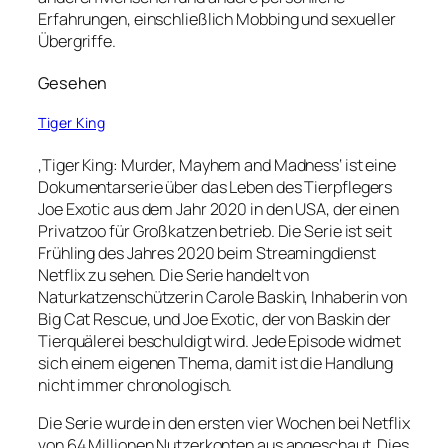
Erfahrungen, einschließlich Mobbing und sexueller
Übergriffe.
Gesehen
Tiger King
‚Tiger King: Murder, Mayhem and Madness‘ ist eine
Dokumentarserie über das Leben des Tierpflegers
Joe Exotic aus dem Jahr 2020 in den USA, der einen
Privatzoo für Großkatzen betrieb. Die Serie ist seit
Frühling des Jahres 2020 beim Streamingdienst
Netflix zu sehen. Die Serie handelt von
Naturkatzenschützerin Carole Baskin, Inhaberin von
Big Cat Rescue, und Joe Exotic, der von Baskin der
Tierquälerei beschuldigt wird. Jede Episode widmet
sich einem eigenen Thema, damit ist die Handlung
nicht immer chronologisch.
Die Serie wurde in den ersten vier Wochen bei Netflix
von 64 Millionen Nutzerkonten aus angeschaut. Dies