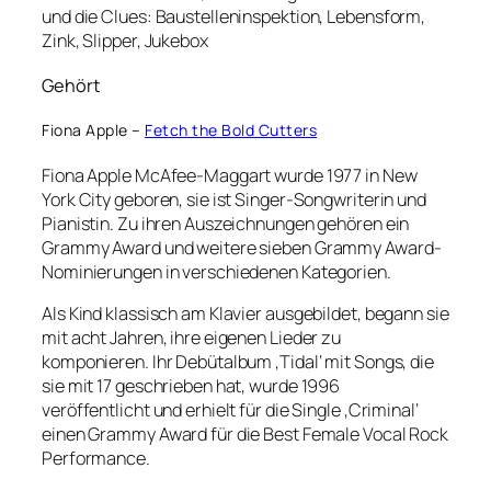
und die Clues: Baustelleninspektion, Lebensform,
Zink, Slipper, Jukebox
Gehört
Fiona Apple –
Fetch the Bold Cutters
Fiona Apple McAfee-Maggart wurde 1977 in New
York City geboren, sie ist Singer-Songwriterin und
Pianistin. Zu ihren Auszeichnungen gehören ein
Grammy Award und weitere sieben Grammy Award-
Nominierungen in verschiedenen Kategorien.
Als Kind klassisch am Klavier ausgebildet, begann sie
mit acht Jahren, ihre eigenen Lieder zu
komponieren. Ihr Debütalbum ‚Tidal‘ mit Songs, die
sie mit 17 geschrieben hat, wurde 1996
veröffentlicht und erhielt für die Single ‚Criminal‘
einen Grammy Award für die Best Female Vocal Rock
Performance.