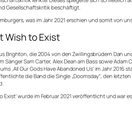
aftskritik lenkte. Dieses spiegelte sich schließlich auc
d Gesellschaftskritik beschäftigt.
Hamburgers, was im Jahr 2021 erschien und somit von u
t Wish to Exist
aus Brighton, die 2004 von den Zwillingsbrüdern Dan u
em Sänger Sam Carter, Alex Dean am Bass sowie Adam Ch
lbums ‚All Our Gods Have Abandoned Us‘ im Jahr 2016 st
ffentlichte die Band die Single „Doomsday“, den letzte
d.
Exist‘ wurde im Februar 2021 veröffentlicht und war es 