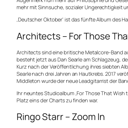
Augenmerk nun mehr auf Philosophie und Gesellsch
mehr mit Sinnsuche, sozialer Ungerechtigkeit un
‚Deutscher Oktober‘ ist das fünfte Album des 
Architects – For Those Tha
Architects sind eine britische Metalcore-Band 
besteht jetzt aus Dan Searle am Schlagzeug, d
Kurz nach der Veröffentlichung ihres siebten A
Searle nach drei Jahren an Hautkrebs. 2017 verö
Middleton wurde der neue Leadgitarrist der Ban
Ihr neuntes Studioalbum ‚For Those That Wish to 
Platz eins der Charts zu finden war.
Ringo Starr – Zoom In