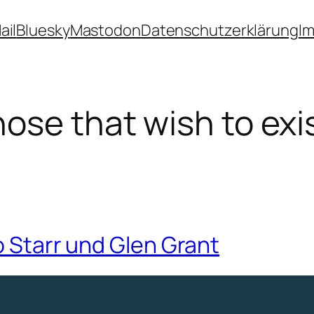
ail
Bluesky
Mastodon
Datenschutzerklärung
I
hose that wish to exi
o Starr und Glen Grant