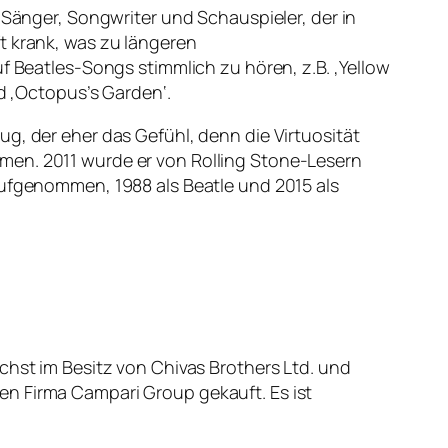
 Sänger, Songwriter und Schauspieler, der in
t krank, was zu längeren
f Beatles-Songs stimmlich zu hören, z.B. ‚Yellow
nd ‚Octopus’s Garden‘.
g, der eher das Gefühl, denn die Virtuosität
men. 2011 wurde er von Rolling Stone-Lesern
aufgenommen, 1988 als Beatle und 2015 als
chst im Besitz von Chivas Brothers Ltd. und
en Firma Campari Group gekauft. Es ist