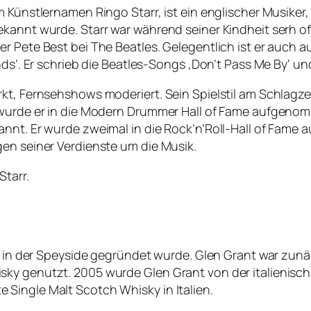
 Künstlernamen Ringo Starr, ist ein englischer Musiker,
kannt wurde. Starr war während seiner Kindheit serh of
r Pete Best bei The Beatles. Gelegentlich ist er auch au
nds‘. Er schrieb die Beatles-Songs ‚Don’t Pass Me By‘ u
kt, Fernsehshows moderiert. Sein Spielstil am Schlagzeu
 wurde er in die Modern Drummer Hall of Fame aufgenom
nnt. Er wurde zweimal in die Rock’n’Roll-Hall of Fame 
gen seiner Verdienste um die Musik.
Starr.
es in der Speyside gegründet wurde. Glen Grant war zunä
ky genutzt. 2005 wurde Glen Grant von der italienisch
Single Malt Scotch Whisky in Italien.