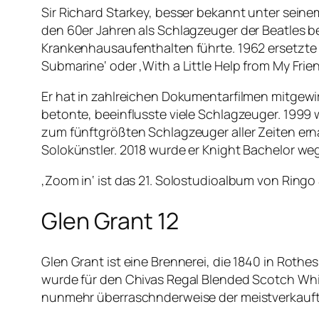
Sir Richard Starkey, besser bekannt unter seinem
den 60er Jahren als Schlagzeuger der Beatles be
Krankenhausaufenthalten führte. 1962 ersetzte e
Submarine‘ oder ‚With a Little Help from My Frie
Er hat in zahlreichen Dokumentarfilmen mitgewir
betonte, beeinflusste viele Schlagzeuger. 1999
zum fünftgrößten Schlagzeuger aller Zeiten erna
Solokünstler. 2018 wurde er Knight Bachelor we
‚Zoom in‘ ist das 21. Solostudioalbum von Ringo 
Glen Grant 12
Glen Grant ist eine Brennerei, die 1840 in Roth
wurde für den Chivas Regal Blended Scotch Whis
nunmehr überraschnderweise der meistverkaufte 