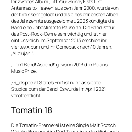
Ihr zweites Album ‚Lift Your Skinny Fists Like
Antennas to Heaven‘ aus dem Jahr 2000, wurde von
der Kritik sehr gelobt und als eines der besten Alben
des Jahrzehnts ausgezeichnet. 2003 kündigte die
Band eine unbestimmte Pause an. Die Band ist für
das Post-Rock-Genre sehr wichtig und ist hier
einflussreich. Im September 2013 erschien ihr
viertes Album und ihr Comeback nach 10 Jahren,
‚Allelujah!‘.
‚Don’t Bend! Ascend!‘ gewann 2013 den Polaris
Music Prize.
‚G_d’s pee at State’s End‘ ist nun das siebte
Studioalbum der Band. Es wurde im April 2021
veröffentlicht.
Tomatin 18
Die Tomatin-Brennerei ist eine Single Malt Scotch
Whisky-Brennerei im Dorf Tomatin in den Highlands