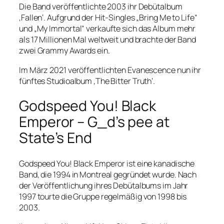
Die Band veröffentlichte 2003 ihr Debütalbum
‚Fallen‘. Aufgrund der Hit-Singles „Bring Me to Life“
und „My Immortal“ verkaufte sich das Album mehr
als 17 Millionen Mal weltweit und brachte der Band
zwei Grammy Awards ein.
Im März 2021 veröffentlichten Evanescence nun ihr
fünftes Studioalbum ‚The Bitter Truth‘.
Godspeed You! Black
Emperor – G_d’s pee at
State’s End
Godspeed You! Black Emperor ist eine kanadische
Band, die 1994 in Montreal gegründet wurde. Nach
der Veröffentlichung ihres Debütalbums im Jahr
1997 tourte die Gruppe regelmäßig von 1998 bis
2003.