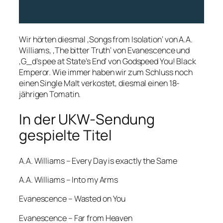
Wir hörten diesmal ‚Songs from Isolation‘ von A.A.
Williams, ‚The bitter Truth‘ von Evanescence und
‚G_d’s pee at State’s End‘ von Godspeed You! Black
Emperor. Wie immer haben wir zum Schluss noch
einen Single Malt verkostet, diesmal einen 18-
jährigen Tomatin.
In der UKW-Sendung
gespielte Titel
A.A. Williams – Every Day is exactly the Same
A.A. Williams – Into my Arms
Evanescence – Wasted on You
Evanescence – Far from Heaven