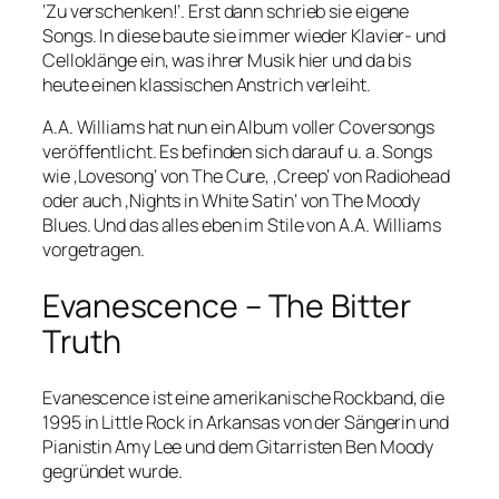
‘Zu verschenken!’. Erst dann schrieb sie eigene
Songs. In diese baute sie immer wieder Klavier- und
Celloklänge ein, was ihrer Musik hier und da bis
heute einen klassischen Anstrich verleiht.
A.A. Williams hat nun ein Album voller Coversongs
veröffentlicht. Es befinden sich darauf u. a. Songs
wie ‚Lovesong‘ von The Cure, ‚Creep‘ von Radiohead
oder auch ‚Nights in White Satin‘ von The Moody
Blues. Und das alles eben im Stile von A.A. Williams
vorgetragen.
Evanescence – The Bitter
Truth
Evanescence ist eine amerikanische Rockband, die
1995 in Little Rock in Arkansas von der Sängerin und
Pianistin Amy Lee und dem Gitarristen Ben Moody
gegründet wurde.