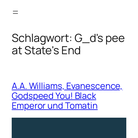
Zum
Inhalt
springen
Schlagwort:
G_d's pee
at State's End
A.A. Williams, Evanescence,
Godspeed You! Black
Emperor und Tomatin