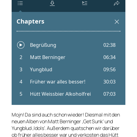
Mojn! Da sind auch schon wieder! Diesmal mit den
neuen Alben von Matt Berninger ‚Get Sunk‘ und
Yungblud ‚Idols‘. Außerdem quatschen wir darüber
ob früher alles besser war und verkosten das Hütt