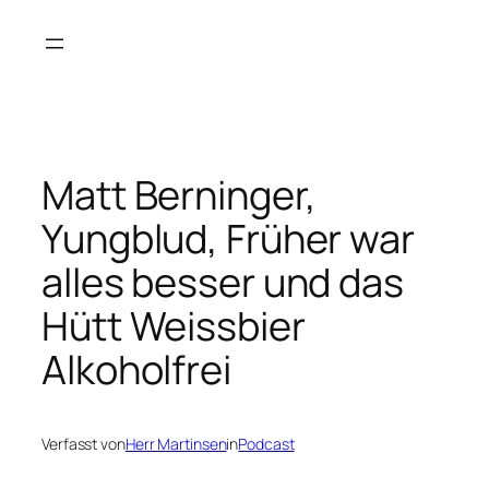
Zum
Inhalt
springen
Matt Berninger,
Yungblud, Früher war
alles besser und das
Hütt Weissbier
Alkoholfrei
Verfasst von
Herr Martinsen
in
Podcast