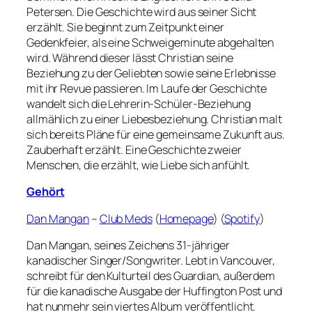
Petersen. Die Geschichte wird aus seiner Sicht
erzählt. Sie beginnt zum Zeitpunkt einer
Gedenkfeier, als eine Schweigeminute abgehalten
wird. Während dieser lässt Christian seine
Beziehung zu der Geliebten sowie seine Erlebnisse
mit ihr Revue passieren. Im Laufe der Geschichte
wandelt sich die Lehrerin-Schüler-Beziehung
allmählich zu einer Liebesbeziehung. Christian malt
sich bereits Pläne für eine gemeinsame Zukunft aus.
Zauberhaft erzählt. Eine Geschichte zweier
Menschen, die erzählt, wie Liebe sich anfühlt.
Gehört
Dan Mangan
–
Club Meds
(
Homepage
) (
Spotify
)
Dan Mangan, seines Zeichens 31-jähriger
kanadischer Singer/Songwriter. Lebt in Vancouver,
schreibt für den Kulturteil des Guardian, außerdem
für die kanadische Ausgabe der Huffington Post und
hat nunmehr sein viertes Album veröffentlicht.