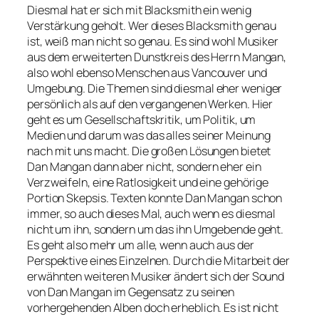
Diesmal hat er sich mit Blacksmith ein wenig
Verstärkung geholt. Wer dieses Blacksmith genau
ist, weiß man nicht so genau. Es sind wohl Musiker
aus dem erweiterten Dunstkreis des Herrn Mangan,
also wohl ebenso Menschen aus Vancouver und
Umgebung. Die Themen sind diesmal eher weniger
persönlich als auf den vergangenen Werken. Hier
geht es um Gesellschaftskritik, um Politik, um
Medien und darum was das alles seiner Meinung
nach mit uns macht. Die großen Lösungen bietet
Dan Mangan dann aber nicht, sondern eher ein
Verzweifeln, eine Ratlosigkeit und eine gehörige
Portion Skepsis. Texten konnte Dan Mangan schon
immer, so auch dieses Mal, auch wenn es diesmal
nicht um ihn, sondern um das ihn Umgebende geht.
Es geht also mehr um alle, wenn auch aus der
Perspektive eines Einzelnen. Durch die Mitarbeit der
erwähnten weiteren Musiker ändert sich der Sound
von Dan Mangan im Gegensatz zu seinen
vorhergehenden Alben doch erheblich. Es ist nicht