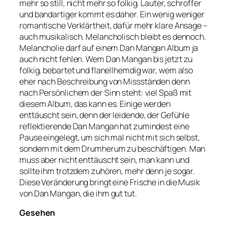
mehr so still, nicht mehr so folkig. Lauter, schroffer
und bandartiger kommt es daher. Ein wenig weniger
romantische Verklärtheit, dafür mehr klare Ansage –
auch musikalisch. Melancholisch bleibt es dennoch.
Melancholie darf auf einem Dan Mangan Album ja
auch nicht fehlen. Wem Dan Mangan bis jetzt zu
folkig, bebartet und flanellhemdig war, wem also
eher nach Beschreibung von Missständen denn
nach Persönlichem der Sinn steht: viel Spaß mit
diesem Album, das kann es. Einige werden
enttäuscht sein, denn der leidende, der Gefühle
reflektierende Dan Mangan hat zumindest eine
Pause eingelegt, um sich mal nicht mit sich selbst,
sondern mit dem Drumherum zu beschäftigen. Man
muss aber nicht enttäuscht sein, man kann und
sollte ihm trotzdem zuhören, mehr denn je sogar.
Diese Veränderung bringt eine Frische in die Musik
von Dan Mangan, die ihm gut tut.
Gesehen