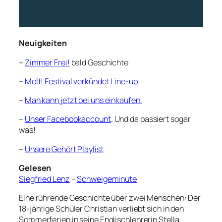
Neuigkeiten
–
Zimmer Frei!
bald Geschichte
–
Melt! Festival verkündet Line-up!
–
Man kann jetzt bei uns einkaufen.
–
Unser Facebookaccount
. Und da passiert sogar
was!
–
Unsere Gehört Playlist
Gelesen
Siegfried Lenz
–
Schweigeminute
Eine rührende Geschichte über zwei Menschen: Der
18-jährige Schüler Christian verliebt sich in den
Sommerferien in seine Englischlehrerin Stella