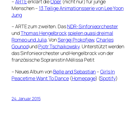
–
ARTE
erklärt die
Oper
(nicht nur) für junge
Menschen –
13 Teilige Animationsserie von Lee Yoon
Jung
– ARTE zum zweiten. Das
NDR-Sinfonieorchester
und
Thomas Hengelbrock
spielen quasi dreimal
Romeo und Julia
. Von
Sergej Prokofjew
,
Charles
Gounod
und
Pjotr Tschaikowsky
. Unterstützt werden
das Sinfonieorchester und Hengelbrock von der
französische Sopranistin Mélissa Petit
– Neues Album von
Belle and Sebastian
–
Girls In
Peacetime Want To Dance
(
Homepage
) (
Spotify
)
24. Januar 2015