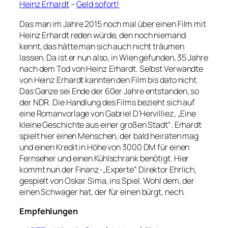
Heinz Erhardt
–
Geld sofort!
Das man im Jahre 2015 noch mal über einen Film mit
Heinz Erhardt reden würde, den noch niemand
kennt, das hätte man sich auch nicht träumen
lassen. Da ist er nun also, in Wien gefunden, 35 Jahre
nach dem Tod von Heinz Erhardt. Selbst Verwandte
von Heinz Erhardt kannten den Film bis dato nicht.
Das Ganze sei Ende der 60er Jahre entstanden, so
der NDR. Die Handlung des Films bezieht sich auf
eine Romanvorlage von Gabriel D’Hervilliez, „Eine
kleine Geschichte aus einer großen Stadt“. Erhardt
spielt hier einen Menschen, der bald heiraten mag
und einen Kredit in Höhe von 3000 DM für einen
Fernseher und einen Kühlschrank benötigt. Hier
kommt nun der Finanz-„Experte“ Direktor Ehrlich,
gespielt von Oskar Sima, ins Spiel. Wohl dem, der
einen Schwager hat, der für einen bürgt, nech.
Empfehlungen