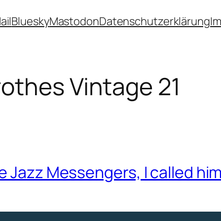
ail
Bluesky
Mastodon
Datenschutzerklärung
I
othes Vintage 21
he Jazz Messengers, I called h