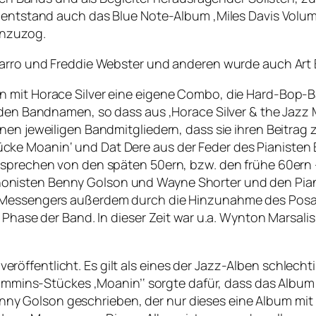
 entstand auch das Blue Note-Album ‚Miles Davis Volume
inzuzog.
avarro und Freddie Webster und anderen wurde auch Art
 mit Horace Silver eine eigene Combo, die Hard-Bop-Ba
 den Bandnamen, so dass aus ‚Horace Silver & the Jazz 
nen jeweiligen Bandmitgliedern, dass sie ihren Beitrag 
cke Moanin‘ und Dat Dere aus der Feder des Pianiste
 sprechen von den späten 50ern, bzw. den frühe 60ern
onisten Benny Golson und Wayne Shorter und den Pian
 Messengers außerdem durch die Hinzunahme des Posaun
 Phase der Band. In dieser Zeit war u.a. Wynton Marsalis
öffentlicht. Es gilt als eines der Jazz-Alben schlech
 Timmins-Stückes ‚Moanin’‘ sorgte dafür, dass das Albu
 Golson geschrieben, der nur dieses eine Album mit i