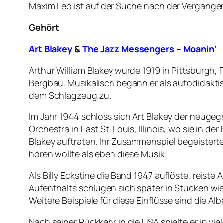
Maxim Leo ist auf der Suche nach der Vergangen
Gehört
Art Blakey
&
The Jazz Messengers
–
Moanin‘
Arthur William Blakey wurde 1919 in Pittsburgh,
Bergbau. Musikalisch begann er als autodidaktisc
dem Schlagzeug zu.
Im Jahr 1944 schloss sich Art Blakey der neugeg
Orchestra in East St. Louis, Illinois, wo sie i
Blakey auftraten. Ihr Zusammenspiel begeistert
hören wollte als eben diese Musik.
Als Billy Eckstine die Band 1947 auflöste, reist
Aufenthalts schlugen sich später in Stücken wi
Weitere Beispiele für diese Einflüsse sind die Albe
Nach seiner Rückkehr in die USA spielte er in vi