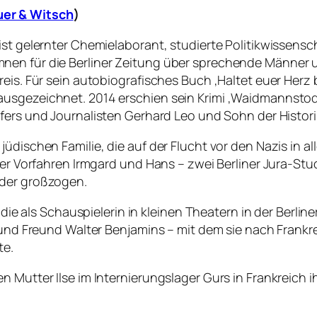
er & Witsch
)
ist gelernter Chemielaborant, studierte Politikwissensc
nen für die Berliner Zeitung über sprechende Männer 
eis. Für sein autobiografisches Buch ‚Haltet euer Herz 
usgezeichnet. 2014 erschien sein Krimi ‚Waidmannstod. 
fers und Journalisten Gerhard Leo und Sohn der Histori
jüdischen Familie, die auf der Flucht vor den Nazis in 
hrer Vorfahren Irmgard und Hans – zwei Berliner Jura-S
nder großzogen.
, die als Schauspielerin in kleinen Theatern in der Berlin
 und Freund Walter Benjamins – mit dem sie nach Frankre
te.
n Mutter Ilse im Internierungslager Gurs in Frankreich 