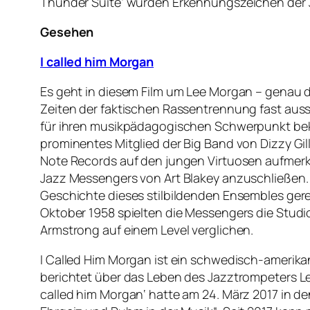
Thunder Suite‘ wurden Erkennungszeichen der J
Gesehen
I called him Morgan
Es geht in diesem Film um Lee Morgan – genau de
Zeiten der faktischen Rassentrennung fast aus
für ihren musikpädagogischen Schwerpunkt bek
prominentes Mitglied der Big Band von Dizzy Gil
Note Records auf den jungen Virtuosen aufmerks
Jazz Messengers von Art Blakey anzuschließen.
Geschichte dieses stilbildenden Ensembles ger
Oktober 1958 spielten die Messengers die Studio
Armstrong auf einem Level verglichen.
I Called Him Morgan ist ein schwedisch-amerika
berichtet über das Leben des Jazztrompeters Lee
called him Morgan‘ hatte am 24. März 2017 in d