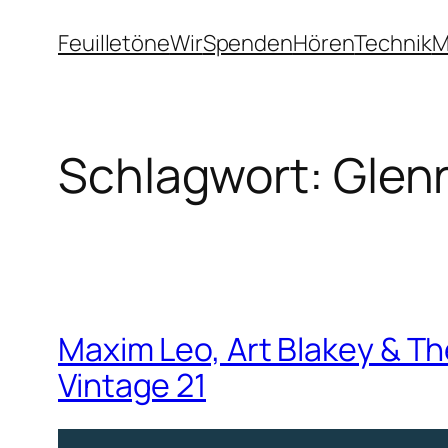
Zum
Feuilletöne
Wir
Spenden
Hören
Technik
M
Inhalt
springen
Schlagwort:
Glenr
Maxim Leo, Art Blakey & T
Vintage 21