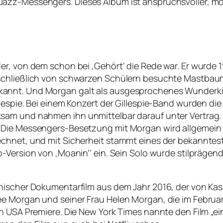
azz-Messengers. Dieses Album ist anspruchsvoller, mo
r, von dem schon bei ‚Gehört‘ die Rede war. Er wurde 19
schließlich von schwarzen Schülern besuchte Mastbau
annt. Und Morgan galt als ausgesprochenes Wunderkin
lespie. Bei einem Konzert der Gillespie-Band wurden die
am und nahmen ihn unmittelbar darauf unter Vertrag. 19
 Die Messengers-Besetzung mit Morgan wird allgemein z
echnet, und mit Sicherheit stammt eines der bekanntes
-Version von ‚Moanin’‘ ein. Sein Solo wurde stilprägen
nischer Dokumentarfilm aus dem Jahr 2016, der von Kasp
 Morgan und seiner Frau Helen Morgan, die im Februar 1
en USA Premiere. Die New York Times nannte den Film „e