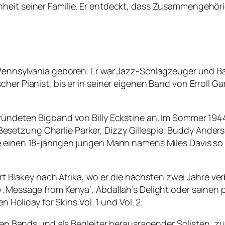
heit seiner Familie. Er entdeckt, dass Zusammengehöri
 Pennsylvania geboren. Er war Jazz-Schlagzeuger und Ba
her Pianist, bis er in seiner eigenen Band von Erroll G
ründeten Bigband von Billy Eckstine an. Im Sommer 1944 
n der Besetzung Charlie Parker, Dizzy Gillespie, Buddy 
e einen 18-jährigen jungen Mann namens Miles Davis so 
e Art Blakey nach Afrika, wo er die nächsten zwei Jahre v
e ‚Message from Kenya‘, Abdallah’s Delight oder seinen
n Holiday for Skins Vol. 1 und Vol. 2.
elen Bands und als Begleiter herausragender Solisten, z