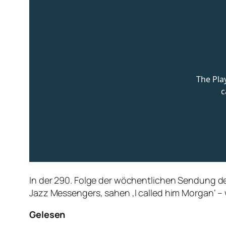
In der 290. Folge der wöchentlichen Sendung der
Jazz Messengers, sahen ‚I called him Morgan‘ –
Gelesen