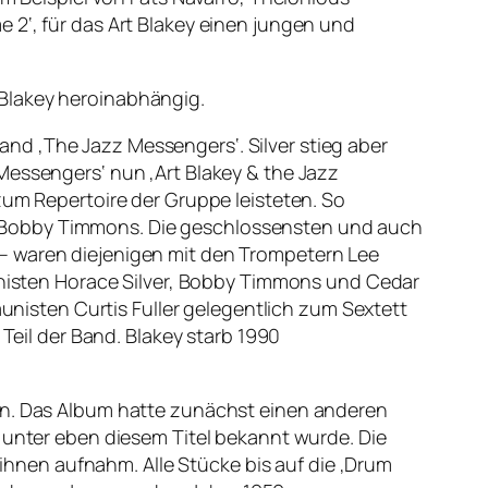
 2‘, für das Art Blakey einen jungen und
 Blakey heroinabhängig.
nd ‚The Jazz Messengers‘. Silver stieg aber
Messengers‘ nun ‚Art Blakey & the Jazz
zum Repertoire der Gruppe leisteten. So
n Bobby Timmons. Die geschlossensten und auch
 – waren diejenigen mit den Trompetern Lee
isten Horace Silver, Bobby Timmons und Cedar
isten Curtis Fuller gelegentlich zum Sextett
 Teil der Band. Blakey starb 1990
tin. Das Album hatte zunächst einen anderen
m unter eben diesem Titel bekannt wurde. Die
hnen aufnahm. Alle Stücke bis auf die ‚Drum