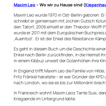
Maxim Leo
– Wo wir zu Hause sind (
Kiepenheu
Maxim Leo wurde 1970 in Ost-Berlin geboren. Er 
schreibt er gemeinsam mit Jochen Gutsch Kolum
den Tatort. 2006 erhielt er den Theodor-Wolff-Pr
wurde er 2011 mit dem Europäischen Buchpreis a
‚Auentod‘.
Er ist der Enkel des Résistance-Kämp
Es geht in diesem Buch um die Geschichte einer 
Enkel nach Berlin zurückfinden, in die Heimat i
in einem Kibbuz unweit der Golanhöhen ihre Ki
In England trifft Maxim Leo die Familie von Hilde
Fritz Fränkel heiratete – er war Gründer der KPD
nach London, wo sie es bis zur Millionärin brach
In Frankreich wohnt Maxim Leos Tante Susi, dere
Kriegsende im Untergrund lebte.