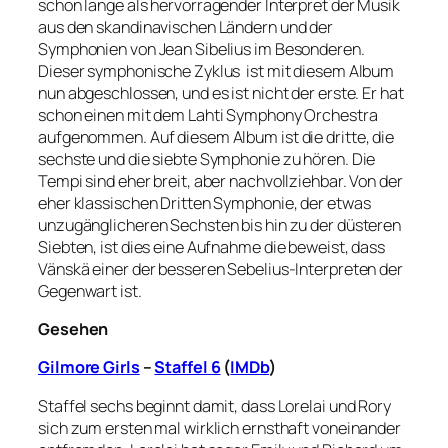
schon lange als hervorragender Interpret der Musik
aus den skandinavischen Ländern und der
Symphonien von Jean Sibelius im Besonderen.
Dieser symphonische Zyklus ist mit diesem Album
nun abgeschlossen, und es ist nicht der erste. Er hat
schon einen mit dem Lahti Symphony Orchestra
aufgenommen. Auf diesem Album ist die dritte, die
sechste und die siebte Symphonie zu hören. Die
Tempi sind eher breit, aber nachvollziehbar. Von der
eher klassischen Dritten Symphonie, der etwas
unzugänglicheren Sechsten bis hin zu der düsteren
Siebten, ist dies eine Aufnahme die beweist, dass
Vänskä einer der besseren Sebelius-Interpreten der
Gegenwart ist.
Gesehen
Gilmore Girls
–
Staffel 6
(
IMDb
)
Staffel sechs beginnt damit, dass Lorelai und Rory
sich zum ersten mal wirklich ernsthaft voneinander