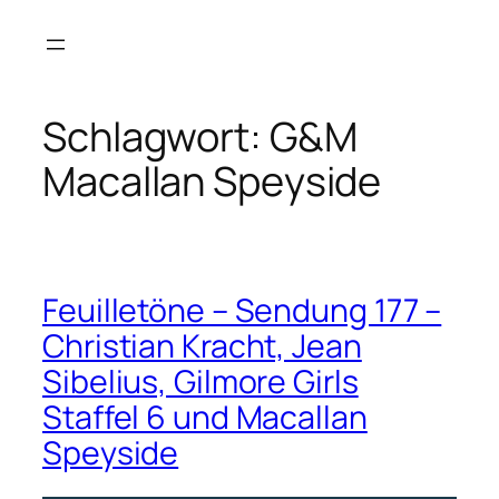
Zum
Inhalt
springen
Schlagwort:
G&M
Macallan Speyside
Feuilletöne – Sendung 177 –
Christian Kracht, Jean
Sibelius, Gilmore Girls
Staffel 6 und Macallan
Speyside