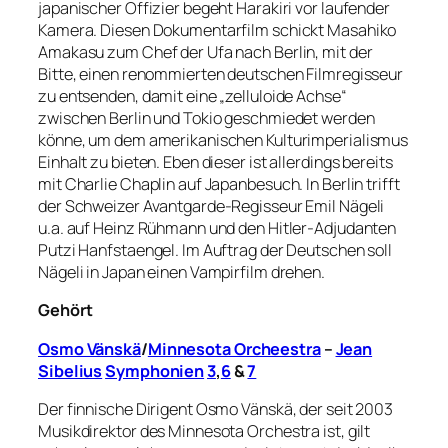
japanischer Offizier begeht Harakiri vor laufender
Kamera. Diesen Dokumentarfilm schickt Masahiko
Amakasu zum Chef der Ufa nach Berlin, mit der
Bitte, einen renommierten deutschen Filmregisseur
zu entsenden, damit eine „zelluloide Achse“
zwischen Berlin und Tokio geschmiedet werden
könne, um dem amerikanischen Kulturimperialismus
Einhalt zu bieten. Eben dieser ist allerdings bereits
mit Charlie Chaplin auf Japanbesuch. In Berlin trifft
der Schweizer Avantgarde-Regisseur Emil Nägeli
u.a. auf Heinz Rühmann und den Hitler-Adjudanten
Putzi Hanfstaengel. Im Auftrag der Deutschen soll
Nägeli in Japan einen Vampirfilm drehen.
Gehört
Osmo Vänskä
/
Minnesota Orcheestra
–
Jean
Sibelius
Symphonien
3
,
6
&
7
Der finnische Dirigent Osmo Vänskä, der seit 2003
Musikdirektor des Minnesota Orchestra ist, gilt