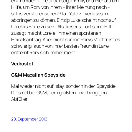
entfremden. Lorelai bat sogar Emily und Richard um
Hilfe, um Rory von ihrem – ihrer Meinung nach –
selbstzerstörerischen Pfad Yale zu verlasssen,
abbringen zu können. Einzig Luke scheint noch auf
Lorelais Seite zu sein. Als dieser sofort seine Hilfe
zusagt, macht Lorelei ihm einen spontanen
Heiratsantrag. Aber nicht nur mit Rorys Mutter ist es
schwierig, auch von ihrer besten Freundin Lane
entfernt Rory sich immer mehr.
Verkostet
G&M Macallan Speyside
Mal wieder nicht auf Islay, sondern in der Speyside.
Diesmal bei G&M, dem größten unabhängigen
Abfüller.
28. September 2016