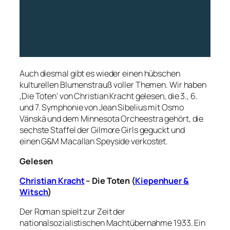
Auch diesmal gibt es wieder einen hübschen
kulturellen Blumenstrauß voller Themen. Wir haben
‚Die Toten‘ von Christian Kracht gelesen, die 3., 6.
und 7. Symphonie von Jean Sibelius mit Osmo
Vänskä und dem Minnesota Orcheestra gehört, die
sechste Staffel der Gilmore Girls geguckt und
einen G&M Macallan Speyside verkostet.
Gelesen
Christian Kracht
– Die Toten (
Kiepenhuer &
Witsch
)
Der Roman spielt zur Zeit der
nationalsozialistischen Machtübernahme 1933. Ein