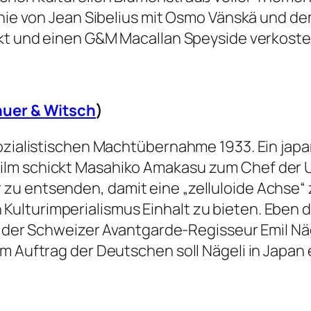
honie von Jean Sibelius mit Osmo Vänskä und d
ckt und einen G&M Macallan Speyside verkoste
uer & Witsch
)
ozialistischen Machtübernahme 1933. Ein japan
m schickt Masahiko Amakasu zum Chef der Ufa 
zu entsenden, damit eine „zelluloide Achse“
turimperialismus Einhalt zu bieten. Eben dies
fft der Schweizer Avantgarde-Regisseur Emil N
m Auftrag der Deutschen soll Nägeli in Japan 