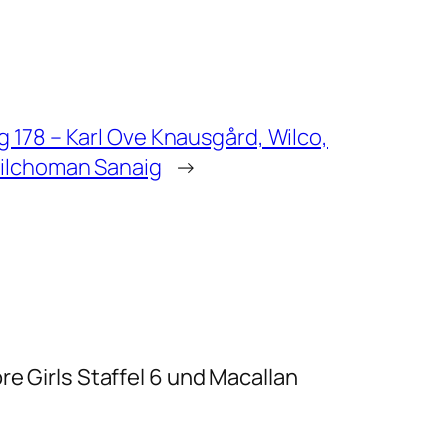
 178 – Karl Ove Knausgård, Wilco,
Kilchoman Sanaig
→
re Girls Staffel 6 und Macallan