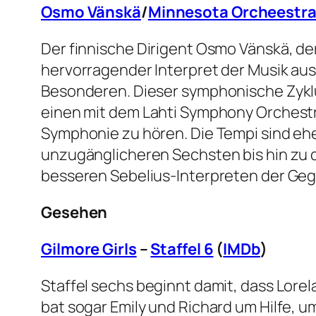
Osmo Vänskä
/
Minnesota Orcheestr
Der finnische Dirigent Osmo Vänskä, der
hervorragender Interpret der Musik au
Besonderen. Dieser symphonische Zyklus
einen mit dem Lahti Symphony Orchestra
Symphonie zu hören. Die Tempi sind ehe
unzugänglicheren Sechsten bis hin zu d
besseren Sebelius-Interpreten der Geg
Gesehen
Gilmore Girls
–
Staffel 6
(
IMDb
)
Staffel sechs beginnt damit, dass Lorel
bat sogar Emily und Richard um Hilfe, u