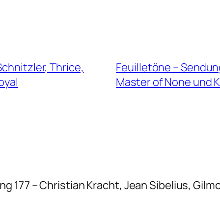
chnitzler, Thrice,
Feuilletöne – Sendung
oyal
Master of None und 
 177 – Christian Kracht, Jean Sibelius, Gilmo