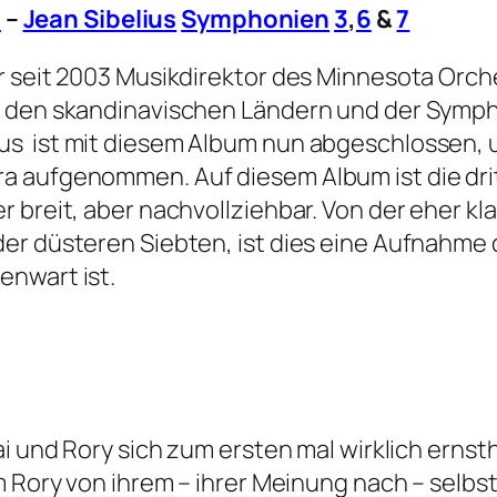
a
–
Jean Sibelius
Symphonien
3
,
6
&
7
 seit 2003 Musikdirektor des Minnesota Orchest
s den skandinavischen Ländern und der Symph
 ist mit diesem Album nun abgeschlossen, und
 aufgenommen. Auf diesem Album ist die drit
r breit, aber nachvollziehbar. Von der eher k
er düsteren Siebten, ist dies eine Aufnahme 
enwart ist.
ai und Rory sich zum ersten mal wirklich erns
m Rory von ihrem – ihrer Meinung nach – selbs