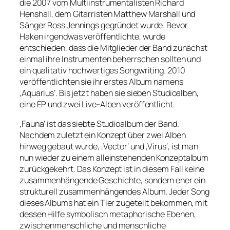
die 2007 vom Multiinstrumentalisten Richard
Henshall, dem Gitarristen Matthew Marshall und
Sänger Ross Jennings gegründet wurde. Bevor
Haken irgendwas veröffentlichte, wurde
entschieden, dass die Mitglieder der Band zunächst
einmal ihre Instrumenten beherrschen sollten und
ein qualitativ hochwertiges Songwriting. 2010
veröffentlichten sie ihr erstes Album namens
‚Aquarius‘. Bis jetzt haben sie sieben Studioalben,
eine EP und zwei Live-Alben veröffentlicht.
‚Fauna‘ ist das siebte Studioalbum der Band.
Nachdem zuletzt ein Konzept über zwei Alben
hinweg gebaut wurde, ‚Vector‘ und ‚Virus‘, ist man
nun wieder zu einem alleinstehenden Konzeptalbum
zurückgekehrt. Das Konzept ist in diesem Fall keine
zusammenhängende Geschichte, sondern eher ein
strukturell zusammenhängendes Album. Jeder Song
dieses Albums hat ein Tier zugeteilt bekommen, mit
dessen Hilfe symbolisch metaphorische Ebenen,
zwischenmenschliche und menschliche