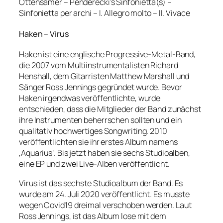
Ottensamer – Penderecki’s Sinfonietta(s) –
Sinfonietta per archi – I. Allegro molto – II. Vivace
Haken – Virus
Haken ist eine englische Progressive-Metal-Band,
die 2007 vom Multiinstrumentalisten Richard
Henshall, dem Gitarristen Matthew Marshall und
Sänger Ross Jennings gegründet wurde. Bevor
Haken irgendwas veröffentlichte, wurde
entschieden, dass die Mitglieder der Band zunächst
ihre Instrumenten beherrschen sollten und ein
qualitativ hochwertiges Songwriting. 2010
veröffentlichten sie ihr erstes Album namens
‚Aquarius‘. Bis jetzt haben sie sechs Studioalben,
eine EP und zwei Live-Alben veröffentlicht.
Virus ist das sechste Studioalbum der Band. Es
wurde am 24. Juli 2020 veröffentlicht. Es musste
wegen Covid19 dreimal verschoben werden. Laut
Ross Jennings, ist das Album lose mit dem