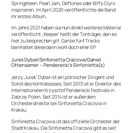
Springsteen, Pearl Jam, Deftones oder Biffy Clyro
inspirieren. Im April 2020 veröffentlichte die Band
ihr erstes Album.
Im Jahre 2021 haben sie nun direkt weiteres Material
veröffentlicht. ‚Keeper‘ heißt der Tonträger, den es
hier zu besprechen gilt. Ganze fünf Tracks
beinhaltet diese dann wohl doch eher EP.
Jurek Dybał/Sinfonietta Cracovia/Daniel
Ottensamer – Penderecki’s Sinfonietta(s)
Jerzy ‚Jurek‘ Dybał ist ein polnischer Dirigent und
Solist des Kontrabasses. Seit 2013 ist er Direktor des
Internationalen Krzysztof Penderecki Festivals in
Zabrze, Polen. Seit 2014 ist er außerdem
Orchesterdirektor bei Sinfonietta Cracovia in
Krakau.
Sinfonietta Cracovia ist das offizielle Orchester der
Stadt Krakau. Die Sinfonietta Cracovia gibt es seit