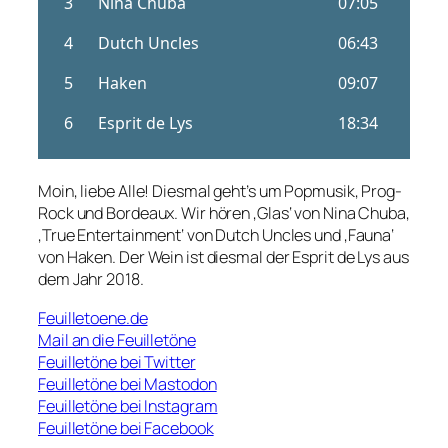
Moin, liebe Alle! Diesmal geht’s um Popmusik, Prog-
Rock und Bordeaux. Wir hören ‚Glas‘ von Nina Chuba,
‚True Entertainment‘ von Dutch Uncles und ‚Fauna‘
von Haken. Der Wein ist diesmal der Esprit de Lys aus
dem Jahr 2018.
Feuilletoene.de
Mail an die Feuilletöne
Feuilletöne bei Twitter
Feuilletöne bei Mastodon
Feuilletöne bei Instagram
Feuilletöne bei Facebook