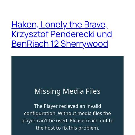
Haken, Lonely the Brave,
Krzysztof Penderecki und
BenRiach 12 Sherrywood