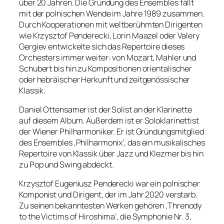
über 20 Jahren. Die Gründung des Ensembles fällt
mit der polnischen Wende im Jahre 1989 zusammen.
Durch Kooperationen mit weltberühmten Dirigenten
wie Krzysztof Penderecki, Lorin Maazel oder Valery
Gergiev entwickelte sich das Repertoire dieses
Orchesters immer weiter: von Mozart, Mahler und
Schubert bis hin zu Kompositionen orientalischer
oder hebräischer Herkunft und zeitgenössischer
Klassik.
Daniel Ottensamer ist der Solist an der Klarinette
auf diesem Album. Außerdem ist er Soloklarinettist
der Wiener Philharmoniker. Er ist Gründungsmitglied
des Ensembles ‚Philharmonix‘, das ein musikalisches
Repertoire von Klassik über Jazz und Klezmer bis hin
zu Pop und Swing abdeckt.
Krzysztof Eugeniusz Penderecki war ein polnischer
Komponist und Dirigent, der im Jahr 2020 verstarb.
Zu seinen bekanntesten Werken gehören ‚Threnody
to the Victims of Hiroshima‘, die Symphonie Nr. 3,