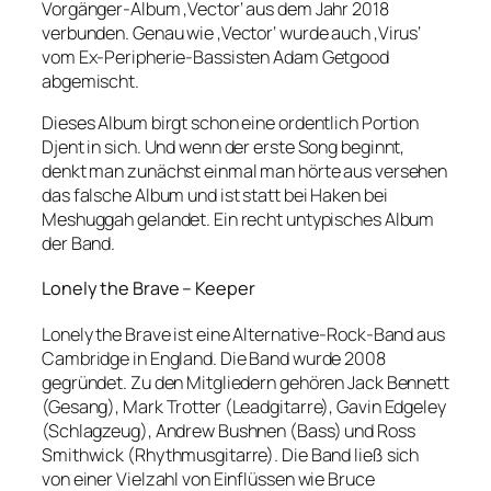
Vorgänger-Album ‚Vector‘ aus dem Jahr 2018
verbunden. Genau wie ‚Vector‘ wurde auch ‚Virus‘
vom Ex-Peripherie-Bassisten Adam Getgood
abgemischt.
Dieses Album birgt schon eine ordentlich Portion
Djent in sich. Und wenn der erste Song beginnt,
denkt man zunächst einmal man hörte aus versehen
das falsche Album und ist statt bei Haken bei
Meshuggah gelandet. Ein recht untypisches Album
der Band.
Lonely the Brave – Keeper
Lonely the Brave ist eine Alternative-Rock-Band aus
Cambridge in England. Die Band wurde 2008
gegründet. Zu den Mitgliedern gehören Jack Bennett
(Gesang), Mark Trotter (Leadgitarre), Gavin Edgeley
(Schlagzeug), Andrew Bushnen (Bass) und Ross
Smithwick (Rhythmusgitarre). Die Band ließ sich
von einer Vielzahl von Einflüssen wie Bruce