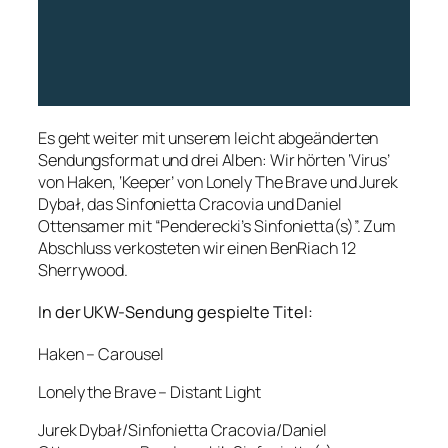
Es geht weiter mit unserem leicht abgeänderten
Sendungsformat und drei Alben: Wir hörten ‘Virus’
von Haken, ‘Keeper’ von Lonely The Brave und Jurek
Dybał, das Sinfonietta Cracovia und Daniel
Ottensamer mit “Penderecki’s Sinfonietta(s)”. Zum
Abschluss verkosteten wir einen BenRiach 12
Sherrywood.
In der UKW-Sendung gespielte Titel:
Haken – Carousel
Lonely the Brave – Distant Light
Jurek Dybał/Sinfonietta Cracovia/Daniel