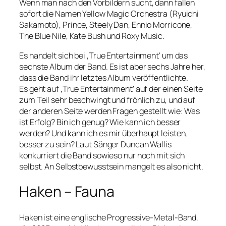
Wenn man nach den Vorbildern sucht, dann fallen
sofort die Namen Yellow Magic Orchestra (Ryuichi
Sakamoto), Prince, Steely Dan, Ennio Morricone,
The Blue Nile, Kate Bush und Roxy Music.
Es handelt sich bei ‚True Entertainment‘ um das
sechste Album der Band. Es ist aber sechs Jahre her,
dass die Band ihr letztes Album veröffentlichte.
Es geht auf ‚True Entertainment‘ auf der einen Seite
zum Teil sehr beschwingt und fröhlich zu, und auf
der anderen Seite werden Fragen gestellt wie: Was
ist Erfolg? Bin ich genug? Wie kann ich besser
werden? Und kann ich es mir überhaupt leisten,
besser zu sein? Laut Sänger Duncan Wallis
konkurriert die Band sowieso nur noch mit sich
selbst. An Selbstbewusstsein mangelt es also nicht.
Haken – Fauna
Haken ist eine englische Progressive-Metal-Band,