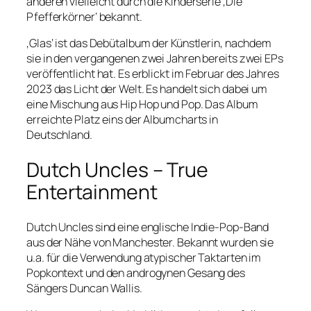
anderen vielleicht durch die Kinderserie ‚Die
Pfefferkörner‘ bekannt.
‚Glas‘ ist das Debütalbum der Künstlerin, nachdem
sie in den vergangenen zwei Jahren bereits zwei EPs
veröffentlicht hat. Es erblickt im Februar des Jahres
2023 das Licht der Welt. Es handelt sich dabei um
eine Mischung aus Hip Hop und Pop. Das Album
erreichte Platz eins der Albumcharts in
Deutschland.
Dutch Uncles – True
Entertainment
Dutch Uncles sind eine englische Indie-Pop-Band
aus der Nähe von Manchester. Bekannt wurden sie
u.a. für die Verwendung atypischer Taktarten im
Popkontext und den androgynen Gesang des
Sängers Duncan Wallis.