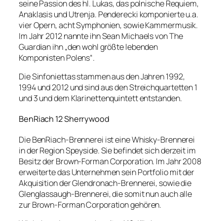
seine Passion des hl. Lukas, das polnische Requiem,
Anaklasis und Utrenja. Penderecki komponierte u.a.
vier Opern, acht Symphonien, sowie Kammermusik.
Im Jahr 2012 nannte ihn Sean Michaels von The
Guardian ihn „den wohl größte lebenden
Komponisten Polens“.
Die Sinfoniettas stammen aus den Jahren 1992,
1994 und 2012 und sind aus den Streichquartetten 1
und 3 und dem Klarinettenquintett entstanden.
BenRiach 12 Sherrywood
Die BenRiach-Brennerei ist eine Whisky-Brennerei
in der Region Speyside. Sie befindet sich derzeit im
Besitz der Brown-Forman Corporation. Im Jahr 2008
erweiterte das Unternehmen sein Portfolio mit der
Akquisition der Glendronach-Brennerei, sowie die
Glenglassaugh-Brennerei, die somit nun auch alle
zur Brown-Forman Corporation gehören.