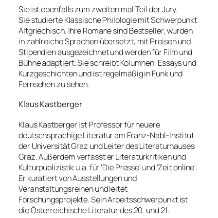
Sie ist ebenfalls zum zweiten mal Teil der Jury.
Sie studierte Klassische Philologie mit Schwerpunkt
Altgriechisch. Ihre Romane sind Bestseller, wurden
in zahlreiche Sprachen übersetzt, mit Preisen und
Stipendien ausgezeichnet und werden für Film und
Bühne adaptiert. Sie schreibt Kolumnen, Essays und
Kurzgeschichten und ist regelmäßig in Funk und
Fernsehen zu sehen.
Klaus Kastberger
Klaus Kastberger ist Professor für neuere
deutschsprachige Literatur am Franz-Nabl-Institut
der Universität Graz und Leiter des Literaturhauses
Graz. Außerdem verfasst er Literaturkritiken und
Kulturpublizistik u.a. für ‘Die Presse’ und ‘Zeit online’.
Er kuratiert von Ausstellungen und
Veranstaltungsreihen und leitet
Forschungsprojekte. Sein Arbeitsschwerpunkt ist
die Österreichische Literatur des 20. und 21.