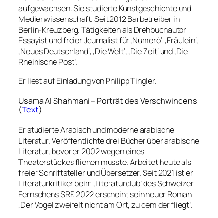
aufgewachsen. Sie studierte Kunstgeschichte und
Medienwissenschaft. Seit 2012 Barbetreiber in
Berlin-Kreuzberg. Tätigkeiten als Drehbuchautor
Essayist und freier Journalist für ‚Numeró‘, ‚Fräulein‘,
‚Neues Deutschland‘, ‚Die Welt‘, ‚Die Zeit‘ und ‚Die
Rheinische Post‘.
Er liest auf Einladung von Philipp Tingler.
Usama Al Shahmani – Porträt des Verschwindens
(
Text
)
Er studierte Arabisch und moderne arabische
Literatur. Veröffentlichte drei Bücher über arabische
Literatur, bevor er 2002 wegen eines
Theaterstückes fliehen musste. Arbeitet heute als
freier Schriftsteller und Übersetzer. Seit 2021 ist er
Literaturkritiker beim ‚Literaturclub‘ des Schweizer
Fernsehens SRF. 2022 erscheint sein neuer Roman
‚Der Vogel zweifelt nicht am Ort, zu dem der fliegt‘.