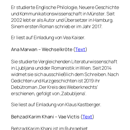
Er studierte Englische Philologie, Neuere Geschichte
und Kommunikationswissenschaft in Münster. Seit
2002 lebt er als Autor und Übersetzer in Hamburg.
Sinem ersten Roman schrieb er im Jahr 2017.
Er liest auf Einladung von Vea Kaiser.
Ana Marwan – Wechselkröte (
Text
)
Sie studierte Vergleichenden Literaturwissenschaft
in Ljubljana und der Romanistik in Wien. Seit 2014
widmet sie sich ausschließlich dem Schreiben. Nach
Gedichten und Kurzgeschichten ist 2019 ihr
Debütroman ‚Der Kreis des Weberknechts‘
erschienen, gefolgt von ‚Zabubljena‘.
Sie liest auf Einladung von Klaus Kastberger.
Behzad Karim Khani – Vae Victis (
Text
)
Behzad Karim Khani ist im Ruhrgebiet