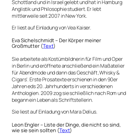
Schottland und in Israel gelebt und hat in Hamburg
Anglistik und Philosophie studiert. Er lebt
mittlerweile seit 2007 in New York.
Er liest auf Einladung von Vea Kaiser.
Eva Sichelschmidt – Der Körper meiner
Großmutter (
Text
)
Sie arbeitete als Kostümbildnerin für Film und Oper
in Berlin und eröffnete anschließend ein Maßatelier
für Abendmode und dann das Geschäft ‚Whisky &
Cigars‘. Erste Prosatexte erschienen in den 90er
Jahren eds 20. Jahrhunderts in verschiedenen
Anthologien. 2009 zog sie schließlich nach Rom und
begann ein Leben als Schriftstellerin.
Sie liest auf Einladung von Mara Delius.
Leon Engler – Liste der Dinge, die nicht so sind,
wie sie sein sollten (
Text
)