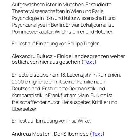
Aufgewachsen ist er in München. Er studierte
Theaterwissenschaften in Wien und Paris,
Psychologie in Köln und Kulturwissenschaft und
Psychoanalyse in Berlin. Er war Lokaljournalist,
Pommesverkäufer, Wildnisführer und Hotelier.
Er liest auf Einladung von Philipp Tingler.
Alexandru Bulucz – Einige Landesgrenzen weiter
östlich, von hier aus gesehen (
Text
)
Er lebte bis zu seinem 13. Lebensjahr in Rumänien.
2000 emigrierte er mit seiner Familie nach
Deutschland. Er studierte Germanistik und
Komparatistik in Frankfurt am Main. Bulucz ist
freischaffender Autor, Herausgeber, Kritiker und
Übersetzer.
Er liest auf Einladung von Insa Wilke.
Andreas Moster – Der Silberriese (
Text
)