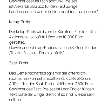
Gewinner des Deutschlandfunk-Preises
ist Alexandru Bulucz für den Text ‚Einige
Landesgrenzen weiter östlich, von hier aus gesehen‘
Kelag-Preis
Der Kelag-Preis wird von der Kärntner-Elektrizitäts-
Aktiengesellschaft in Höhe von 10.000 Euro
gestiftet.
Gewinner des Kelag-Preises ist Juan S. Guse für den
‚Text Im Falle des Druckbabfalls‘.
3sat-Preis
Das Gemeinschaftsprogramm der öffentlich-
rechtlichen Fernsehanstalten ZDF, ORF, SRG und
ARD stiftet den 3sat-Preis in Höhe von 7.500 Euro.
Gewinner des 3sat-Preises ist Leon Engler für den
Text ‚Liste der Dinge, die nicht so sind, wie sie sein
sollten‘.