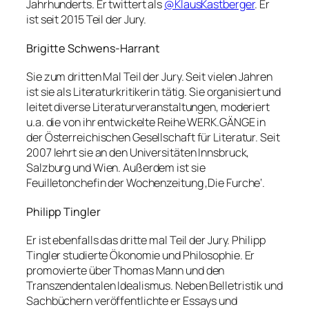
Jahrhunderts. Er twittert als
@KlausKastberger
. Er
ist seit 2015 Teil der Jury.
Brigitte Schwens-Harrant
Sie zum dritten Mal Teil der Jury. Seit vielen Jahren
ist sie als Literaturkritikerin tätig. Sie organisiert und
leitet diverse Literaturveranstaltungen, moderiert
u.a. die von ihr entwickelte Reihe WERK.GÄNGE in
der Österreichischen Gesellschaft für Literatur. Seit
2007 lehrt sie an den Universitäten Innsbruck,
Salzburg und Wien. Außerdem ist sie
Feuilletonchefin der Wochenzeitung ‚Die Furche‘.
Philipp Tingler
Er ist ebenfalls das dritte mal Teil der Jury. Philipp
Tingler studierte Ökonomie und Philosophie. Er
promovierte über Thomas Mann und den
Transzendentalen Idealismus. Neben Belletristik und
Sachbüchern veröffentlichte er Essays und