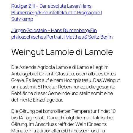
Rüdiger Zill – Der absolute Leser/Hans
Blumenberg/Eine intellektuelle Biographie |
Suhrkamp
Jürgen Goldstein – Hans Blumenberg/Ein
philosophisches Portrait | Matthes & Seitz Berlin
Weingut Lamole di Lamole
Die Azienda Agricola Lamole di Lamole liegt im
Anbaugebiet Chianti Classico, oberhalb des Ortes
Greve. Es liegt auf einem Hochplateau. Das Weingut
umfasst mit 51 Hektar Reben nahezu die gesamte
Rebfläche dieser Gemeinde und stellt somit eine
definierte Einzellage dar.
Die Gärung bei kontrollierter Temperatur findet 10
bis 14 Tage statt. Danach folgt die malolaktische
Gärung. Im Anschluss reift der Wein für sechs
Monate in traditionellen 50 hl Fässern und für