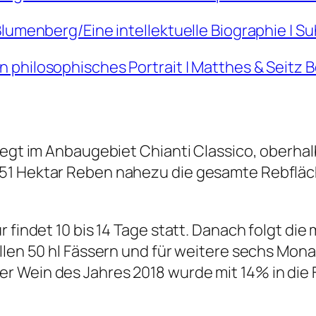
Blumenberg/Eine intellektuelle Biographie | 
philosophisches Portrait | Matthes & Seitz B
iegt im Anbaugebiet Chianti Classico, oberhal
51 Hektar Reben nahezu die gesamte Rebfläch
 findet 10 bis 14 Tage statt. Danach folgt die
ellen 50 hl Fässern und für weitere sechs Mon
 Wein des Jahres 2018 wurde mit 14% in die F