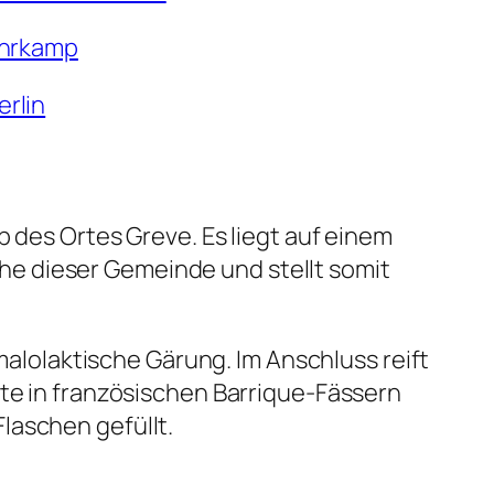
Suhrkamp
erlin
b des Ortes Greve. Es liegt auf einem
e dieser Gemeinde und stellt somit
 malolaktische Gärung. Im Anschluss reift
ate in französischen Barrique-Fässern
laschen gefüllt.