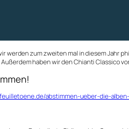
wir werden zum zweiten mal in diesem Jahr ph
Außerdem haben wir den Chianti Classico vo
timmen!
.feuilletoene.de/abstimmen-ueber-die-alben