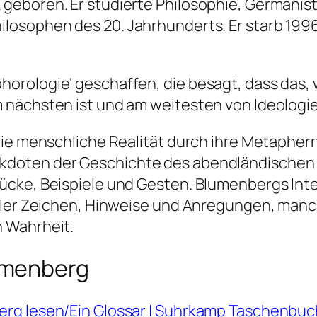
boren. Er studierte Philosophie, Germanistik 
osophen des 20. Jahrhunderts. Er starb 1996
orologie‘ geschaffen, die besagt, dass das,
 nächsten ist und am weitesten von Ideologie
die menschliche Realität durch ihre Metapher
doten der Geschichte des abendländischen D
ücke, Beispiele und Gesten. Blumenbergs Inte
ler Zeichen, Hinweise und Anregungen, manchm
 Wahrheit.
umenberg
erg lesen/Ein Glossar | Suhrkamp Taschenbu