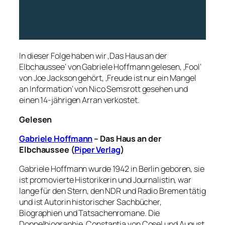
In dieser Folge haben wir ‚Das Haus an der
Elbchaussee‘ von Gabriele Hoffmann gelesen, ‚Fool‘
von Joe Jackson gehört, ‚Freude ist nur ein Mangel
an Information‘ von Nico Semsrott gesehen und
einen 14-jährigen Arran verkostet.
Gelesen
Gabriele Hoffmann
– Das Haus an der
Elbchaussee (
Piper Verlag
)
Gabriele Hoffmann wurde 1942 in Berlin geboren, sie
ist promovierte Historikerin und Journalistin, war
lange für den Stern, den NDR und Radio Bremen tätig
und ist Autorin historischer Sachbücher,
Biographien und Tatsachenromane. Die
Doppelbiographie ‚Constantia von Cosel und August