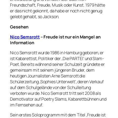
Freundschaft, Freude, Musik oder Kunst. 1979 hätte
er das nicht gekonnt, da habe er noch nicht genug
gelebt gehabt, so Jackson.
Gesehen
Nico Semsrott
– Freude ist nur ein Mangel an
Information
Nico Semsrott wurde 1986 in Hamburg geboren, er
ist Kabarettist, Politiker der ‚Die PARTEI‘ und Slam-
Poet. Bereits während seiner Schulzeit gründete er
gemeinsam mit seinem jüngeren Bruder, dem
heutigen Journalisten Arne Semsrott die
Schülerzeitung ‚Sophies Unterwelt‘, deren Verkauf
auf dem Schulgelände von der Schulleitung
verboten wurde. Nico Semsrott tritt seit 2008 als
Demotivator auf Poetry Slams, Kabarettbühnen und
im Fernsehen auf.
Sein erstes Soloprogramm mit dem Titel ‚Freude ist