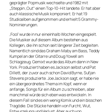
geprägter Popmusik wechselte und 1982 mit
„Steppin ‚Out“ einen Top-10-Hit landete. Er hat aber
auch klassische Musik komponiert. Er hat 19
Studioalben aufgenommen und erhielt 5 Grammy-
Nominierungen.
‚Fool‘ wurde in nur eineinhalb Wochen eingespielt.
Die Musiker auf diesem Album bestehen aus
Kollegen, die ihn schon seit längerer Zeit begleiten.
Namentlich sind das Graham Maby am Bass, Teddy
Kumpel an der Gitarre und Doug Yowell am
Schlagzeug. Gemixt wurde das Album dann in New
York. Produziert haben es Jackson selbst und Pat
Dillett, der zuvor auch schon David Byrne, Sufjan
Stevens produzierte. Joe Jackson sagt, er habe nie
ein übergeordnetes Thema im Kopf, wenn er
anfange, Songs für ein Album zu schreiben, aber
manchmal würde sich eben was entwickeln. In
diesem Fall sind es ein wenig Komik und ein bisschen
Tragödie. Die Stücke handeln von Furcht, Wut,
Entwurzelung und Verlust. Aber auch von