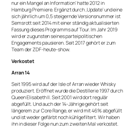
nur ein Mangel an Information‘ hatte 2012 in
Hamburg Premiere. Ergänzt durch ‚Update‘ und eine
sich jährlich um 0,5 steigernde Versionsnummer ist
Semsrott seit 2014 mit einer ständig aktualisierten
Fassung dieses Programms auf Tour. Im Jahr 2019
wird er zugunsten seines parteipolitischen
Engagements pausieren. Seit 2017 gehört er zum
Team der ZDF-heute-show.
Verkostet
Arran 14
Seit 1995 wird auf der Isle of Arran wieder Whisky
produziert. Eröffnet wurde die Destillerie 1997 durch
Queen Elisabeth II. Seit 2001 wird dort regulär
abgefüllt. Und auch der 14-Jährige gehört seit
längerem zur Core Range, er wird mit 46% abgefüllt
und ist weder gefärbt noch kühlgefiltert. Wir haben
ihn in dieser Folge nun zum zweiten Mal verkostet.