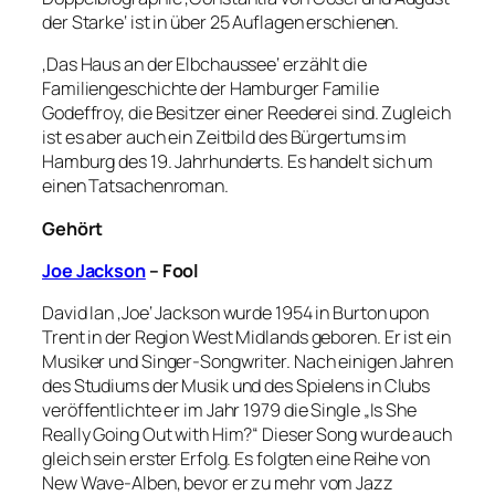
der Starke‘ ist in über 25 Auflagen erschienen.
‚Das Haus an der Elbchaussee‘ erzählt die
Familiengeschichte der Hamburger Familie
Godeffroy, die Besitzer einer Reederei sind. Zugleich
ist es aber auch ein Zeitbild des Bürgertums im
Hamburg des 19. Jahrhunderts. Es handelt sich um
einen Tatsachenroman.
Gehört
Joe Jackson
– Fool
David Ian ‚Joe‘ Jackson wurde 1954 in Burton upon
Trent in der Region West Midlands geboren. Er ist ein
Musiker und Singer-Songwriter. Nach einigen Jahren
des Studiums der Musik und des Spielens in Clubs
veröffentlichte er im Jahr 1979 die Single „Is She
Really Going Out with Him?“ Dieser Song wurde auch
gleich sein erster Erfolg. Es folgten eine Reihe von
New Wave-Alben, bevor er zu mehr vom Jazz