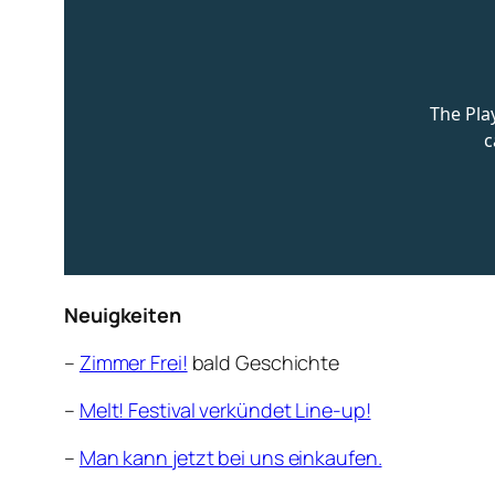
Neuigkeiten
–
Zimmer Frei!
bald Geschichte
–
Melt! Festival verkündet Line-up!
–
Man kann jetzt bei uns einkaufen.