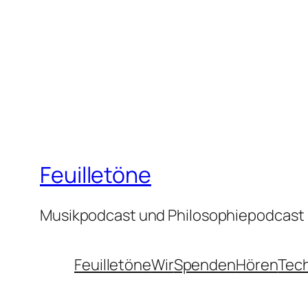
Feuilletöne
Musikpodcast und Philosophiepodcast
Feuilletöne
Wir
Spenden
Hören
Tec