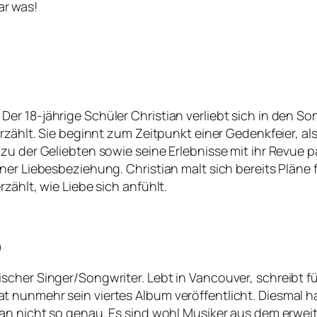
ar was!
r 18-jährige Schüler Christian verliebt sich in den Som
erzählt. Sie beginnt zum Zeitpunkt einer Gedenkfeier, 
zu der Geliebten sowie seine Erlebnisse mit ihr Revue p
iner Liebesbeziehung. Christian malt sich bereits Plän
zählt, wie Liebe sich anfühlt.
)
cher Singer/Songwriter. Lebt in Vancouver, schreibt fü
 nunmehr sein viertes Album veröffentlicht. Diesmal ha
man nicht so genau. Es sind wohl Musiker aus dem erwei