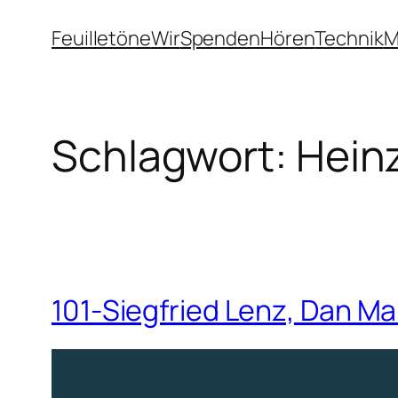
Zum
Feuilletöne
Wir
Spenden
Hören
Technik
M
Inhalt
springen
Schlagwort:
Heinz
101-Siegfried Lenz, Dan M