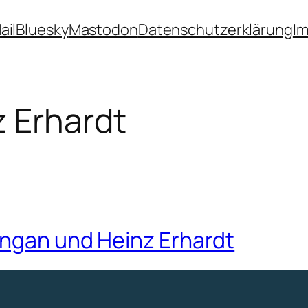
ail
Bluesky
Mastodon
Datenschutzerklärung
I
 Erhardt
angan und Heinz Erhardt