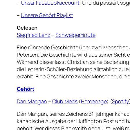
–
Unser Facebookaccount
. Und da passiert sog
–
Unsere Gehört Playlist
Gelesen
Siegfried Lenz
–
Schweigeminute
Eine rührende Geschichte über zwei Menschen: De
Petersen. Die Geschichte wird aus seiner Sicht 
Während dieser lässt Christian seine Beziehung 
die Lehrerin-Schüler-Beziehung allmählich zu e
erzählt. Eine Geschichte zweier Menschen, die er
Gehört
Dan Mangan
–
Club Meds
(
Homepage
) (
Spotify
Dan Mangan, seines Zeichens 31-jähriger kanadis
kanadische Ausgabe der Huffington Post und hat
geholt. Wer dieses Blacksmith genau ist, weiß 