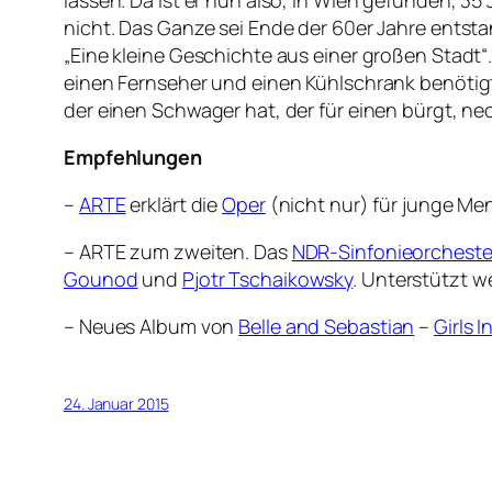
lassen. Da ist er nun also, in Wien gefunden, 3
nicht. Das Ganze sei Ende der 60er Jahre entsta
„Eine kleine Geschichte aus einer großen Stadt“
einen Fernseher und einen Kühlschrank benötigt.
der einen Schwager hat, der für einen bürgt, ne
Empfehlungen
–
ARTE
erklärt die
Oper
(nicht nur) für junge M
– ARTE zum zweiten. Das
NDR-Sinfonieorcheste
Gounod
und
Pjotr Tschaikowsky
. Unterstützt w
– Neues Album von
Belle and Sebastian
–
Girls 
24. Januar 2015