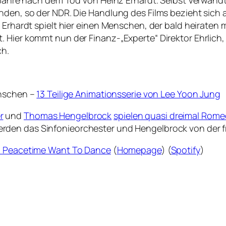
5 Jahre nach dem Tod von Heinz Erhardt. Selbst Verwand
nden, so der NDR. Die Handlung des Films bezieht sich a
. Erhardt spielt hier einen Menschen, der bald heiraten
 Hier kommt nun der Finanz-„Experte“ Direktor Ehrlich, 
ch.
enschen –
13 Teilige Animationsserie von Lee Yoon Jung
r
und
Thomas Hengelbrock
spielen quasi dreimal Rome
erden das Sinfonieorchester und Hengelbrock von der f
In Peacetime Want To Dance
(
Homepage
) (
Spotify
)