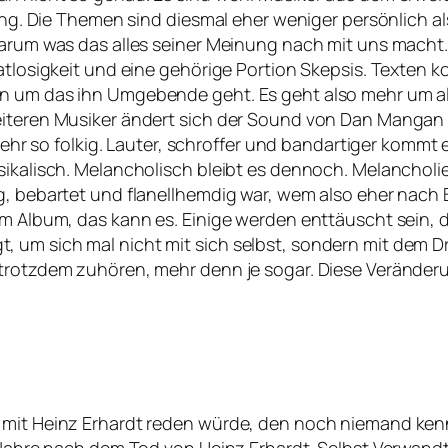
Die Themen sind diesmal eher weniger persönlich als
d darum was das alles seiner Meinung nach mit uns mac
 Ratlosigkeit und eine gehörige Portion Skepsis. Texte
rn um das ihn Umgebende geht. Es geht also mehr um al
weiteren Musiker ändert sich der Sound von Dan Manga
t mehr so folkig. Lauter, schroffer und bandartiger komm
usikalisch. Melancholisch bleibt es dennoch. Melanchol
kig, bebartet und flanellhemdig war, wem also eher na
em Album, das kann es. Einige werden enttäuscht sein, d
, um sich mal nicht mit sich selbst, sondern mit dem
trotzdem zuhören, mehr denn je sogar. Diese Veränderun
m mit Heinz Erhardt reden würde, den noch niemand ken