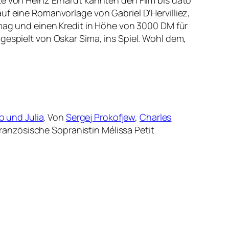
te von Heinz Erhardt kannten den Film bis dato
uf eine Romanvorlage von Gabriel D’Hervilliez,
 mag und einen Kredit in Höhe von 3000 DM für
gespielt von Oskar Sima, ins Spiel. Wohl dem,
o und Julia
. Von
Sergej Prokofjew
,
Charles
ranzösische Sopranistin Mélissa Petit