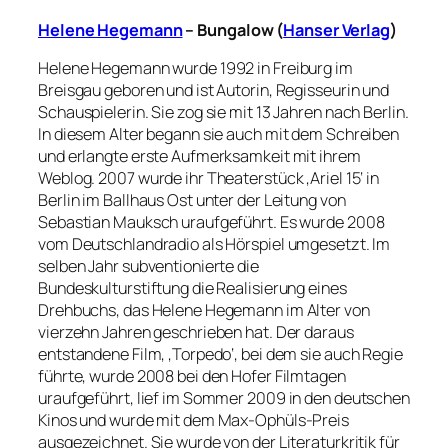
Helene Hegemann
– Bungalow (
Hanser Verlag
)
Helene Hegemann wurde 1992 in Freiburg im
Breisgau geboren und ist Autorin, Regisseurin und
Schauspielerin. Sie zog sie mit 13 Jahren nach Berlin.
In diesem Alter begann sie auch mit dem Schreiben
und erlangte erste Aufmerksamkeit mit ihrem
Weblog. 2007 wurde ihr Theaterstück ‚Ariel 15‘ in
Berlin im Ballhaus Ost unter der Leitung von
Sebastian Mauksch uraufgeführt. Es wurde 2008
vom Deutschlandradio als Hörspiel umgesetzt. Im
selben Jahr subventionierte die
Bundeskulturstiftung die Realisierung eines
Drehbuchs, das Helene Hegemann im Alter von
vierzehn Jahren geschrieben hat. Der daraus
entstandene Film, ‚Torpedo‘, bei dem sie auch Regie
führte, wurde 2008 bei den Hofer Filmtagen
uraufgeführt, lief im Sommer 2009 in den deutschen
Kinos und wurde mit dem Max-Ophüls-Preis
ausgezeichnet. Sie wurde von der Literaturkritik für