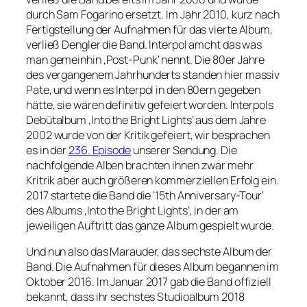
durch Sam Fogarino ersetzt. Im Jahr 2010, kurz nach
Fertigstellung der Aufnahmen für das vierte Album,
verließ Dengler die Band. Interpol amcht das was
man gemeinhin ‚Post-Punk‘ nennt. Die 80er Jahre
des vergangenem Jahrhunderts standen hier massiv
Pate, und wenn es Interpol in den 80ern gegeben
hätte, sie wären definitiv gefeiert worden. Interpols
Debütalbum ‚Into the Bright Lights‘ aus dem Jahre
2002 wurde von der Kritik gefeiert, wir besprachen
es in der
236. Episode
unserer Sendung. Die
nachfolgende Alben brachten ihnen zwar mehr
Kritrik aber auch größeren kommerziellen Erfolg ein.
2017 startete die Band die ’15th Anniversary-Tour‘
des Albums ‚Into the Bright Lights‘, in der am
jeweiligen Auftritt das ganze Album gespielt wurde.
Und nun also das Marauder, das sechste Album der
Band. Die Aufnahmen für dieses Album begannen im
Oktober 2016. Im Januar 2017 gab die Band offiziell
bekannt, dass ihr sechstes Studioalbum 2018