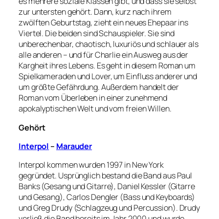
es mehrere soziale Klassen gibt, und dass sie selbst
zur untersten gehört. Dann, kurz nach ihrem
zwölften Geburtstag, zieht ein neues Ehepaar ins
Viertel. Die beiden sind Schauspieler. Sie sind
unberechenbar, chaotisch, luxuriös und schlauer als
alle anderen – und für Charlie ein Ausweg aus der
Kargheit ihres Lebens. Es geht in diesem Roman um
Spielkameraden und Lover, um Einfluss anderer und
um größte Gefährdung. Außerdem handelt der
Roman vom Überleben in einer zunehmend
apokalyptischen Welt und vom freien Willen.
Gehört
Interpol
–
Marauder
Interpol kommen wurden 1997 in New York
gegründet. Usprünglich bestand die Band aus Paul
Banks (Gesang und Gitarre), Daniel Kessler (Gitarre
und Gesang), Carlos Dengler (Bass und Keyboards)
und Greg Drudy (Schlagzeug und Percussion). Drudy
verließ die Band bereits im Jahr 2000 und wurde