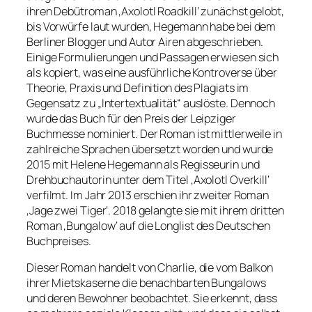
ihren Debütroman ‚Axolotl Roadkill‘ zunächst gelobt,
bis Vorwürfe laut wurden, Hegemann habe bei dem
Berliner Blogger und Autor Airen abgeschrieben.
Einige Formulierungen und Passagen erwiesen sich
als kopiert, was eine ausführliche Kontroverse über
Theorie, Praxis und Definition des Plagiats im
Gegensatz zu „Intertextualität“ auslöste. Dennoch
wurde das Buch für den Preis der Leipziger
Buchmesse nominiert. Der Roman ist mittlerweile in
zahlreiche Sprachen übersetzt worden und wurde
2015 mit Helene Hegemann als Regisseurin und
Drehbuchautorin unter dem Titel ‚Axolotl Overkill‘
verfilmt. Im Jahr 2013 erschien ihr zweiter Roman
‚Jage zwei Tiger‘. 2018 gelangte sie mit ihrem dritten
Roman ‚Bungalow‘ auf die Longlist des Deutschen
Buchpreises.
Dieser Roman handelt von Charlie, die vom Balkon
ihrer Mietskaserne die benachbarten Bungalows
und deren Bewohner beobachtet. Sie erkennt, dass