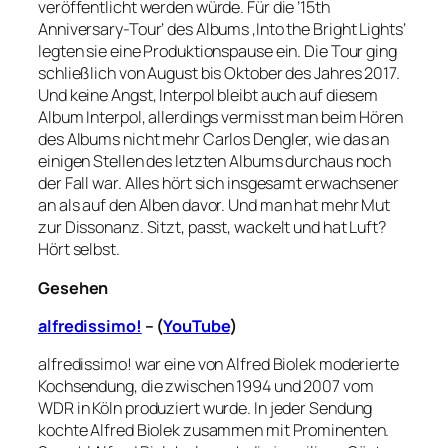
veröffentlicht werden würde. Für die ’15th
Anniversary-Tour‘ des Albums ‚Into the Bright Lights‘
legten sie eine Produktionspause ein. Die Tour ging
schließlich von August bis Oktober des Jahres 2017.
Und keine Angst, Interpol bleibt auch auf diesem
Album Interpol, allerdings vermisst man beim Hören
des Albums nicht mehr Carlos Dengler, wie das an
einigen Stellen des letzten Albums durchaus noch
der Fall war. Alles hört sich insgesamt erwachsener
an als auf den Alben davor. Und man hat mehr Mut
zur Dissonanz. Sitzt, passt, wackelt und hat Luft?
Hört selbst.
Gesehen
alfredissimo!
– (
YouTube
)
alfredissimo! war eine von Alfred Biolek moderierte
Kochsendung, die zwischen 1994 und 2007 vom
WDR in Köln produziert wurde. In jeder Sendung
kochte Alfred Biolek zusammen mit Prominenten.