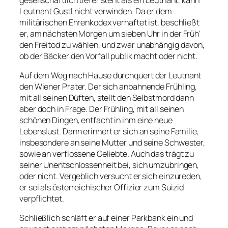
Leutnant Gustl nicht verwinden. Da er dem
militärischen Ehrenkodex verhaftet ist, beschließt
er, am nächsten Morgen um sieben Uhr in der Früh‘
den Freitod zu wählen, und zwar unabhängig davon,
ob der Bäcker den Vorfall publik macht oder nicht.
Auf dem Weg nach Hause durchquert der Leutnant
den Wiener Prater. Der sich anbahnende Frühling,
mit all seinen Düften, stellt den Selbstmord dann
aber doch in Frage. Der Frühling, mit all seinen
schönen Dingen, entfacht in ihm eine neue
Lebenslust. Dann erinnert er sich an seine Familie,
insbesondere an seine Mutter und seine Schwester,
sowie an verflossene Geliebte. Auch das trägt zu
seiner Unentschlossenheit bei, sich umzubringen,
oder nicht. Vergeblich versucht er sich einzureden,
er sei als österreichischer Offizier zum Suizid
verpflichtet.
Schließlich schläft er auf einer Parkbank ein und