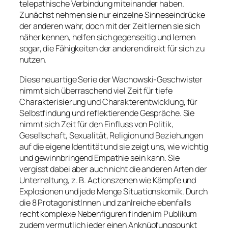
telepathische Verbindung miteinander haben.
Zunächst nehmen sie nur einzelne Sinneseindrücke
der anderen wahr, doch mit der Zeit lernen sie sich
näher kennen, helfen sich gegenseitig und lernen
sogar, die Fähigkeiten der anderen direkt für sich zu
nutzen.
Diese neuartige Serie der Wachowski-Geschwister
nimmt sich überraschend viel Zeit für tiefe
Charakterisierung und Charakterentwicklung, für
Selbstfindung und reflektierende Gespräche. Sie
nimmt sich Zeit für den Einfluss von Politik,
Gesellschaft, Sexualität, Religion und Beziehungen
auf die eigene Identität und sie zeigt uns, wie wichtig
und gewinnbringend Empathie sein kann. Sie
vergisst dabei aber auch nicht die anderen Arten der
Unterhaltung, z. B. Actionszenen wie Kämpfe und
Explosionen und jede Menge Situationskomik. Durch
die 8 ProtagonistInnen und zahlreiche ebenfalls
recht komplexe Nebenfiguren finden im Publikum
zudem vermutlich jeder einen Anknüpfungspunkt