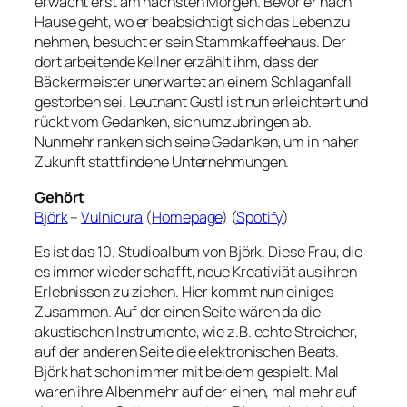
erwacht erst am nächsten Morgen. Bevor er nach
Hause geht, wo er beabsichtigt sich das Leben zu
nehmen, besucht er sein Stammkaffeehaus. Der
dort arbeitende Kellner erzählt ihm, dass der
Bäckermeister unerwartet an einem Schlaganfall
gestorben sei. Leutnant Gustl ist nun erleichtert und
rückt vom Gedanken, sich umzubringen ab.
Nunmehr ranken sich seine Gedanken, um in naher
Zukunft stattfindene Unternehmungen.
Gehört
Björk
–
Vulnicura
(
Homepage
) (
Spotify
)
Es ist das 10. Studioalbum von Björk. Diese Frau, die
es immer wieder schafft, neue Kreativiät aus ihren
Erlebnissen zu ziehen. Hier kommt nun einiges
Zusammen. Auf der einen Seite wären da die
akustischen Instrumente, wie z.B. echte Streicher,
auf der anderen Seite die elektronischen Beats.
Björk hat schon immer mit beidem gespielt. Mal
waren ihre Alben mehr auf der einen, mal mehr auf