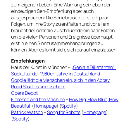
zum eigenen Leben. Eine Warnung sei neben der
eindeutigen Seh-Empfehlung aber auch
ausgesprochen: Die Serie braucht erst ein paar
Folgen, um ihre Story zu entfalten und vor allem
braucht der oder die Zuschauende ein paar Folgen,
um die vielen Personen und Ereignisse überhaupt
erst in einen Sinnzusammenhang bringen zu
können. Aber es lohnt sich, sich darauf einzulassen!
Empfehlungen
Haus der Kunst in München –
„Geniale Dilletanten“.
Subkultur der 1980er-Jahre in Deutschland
Google lädt die Menschen ein, sich in den Abbey
Road Studios umzusehen.
Opera Depot
Florence and the Machine
–
How Big, How Blue, How
Beautiful
(
Homepage
) (
Spotify
)
Patrick Watson
–
Song for Robots
(
Homepage
)
(
Spotify
)