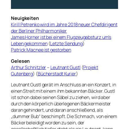
Neuigkeiten
Kirill Petrenko wird im Jahre 2018 neuer Chefdirigent
der Berliner Philharmoniker
James Horner ist bei einem Flugzeugabsturz um’s
Leben gekommen
(
Letzte Sendung
)
Patrick Macnee ist gestorben
Gelesen
Arthur Schnitzler
–
Leutnant Gustl
(
Projekt
Gutenberg
) (
Bücherstadt Kurier
)
Leutnant Gustl gerät im Anschluss an ein Konzert, in
einen Streit mit einem ihm bekannten Bäcker. Gustl
ist schon dabei seinen Säbel zu ziehen, wird aber
durch den körperlich überlegenen Bäckermeister
daran gehindert, und daran anschließend, als
„dummer Bub“ beschimpft. Die Schmach, von einem
Bäcker beleidigt worden zu sein, der
gesellschaftlich tiefer steht als ein Leutnant, kann