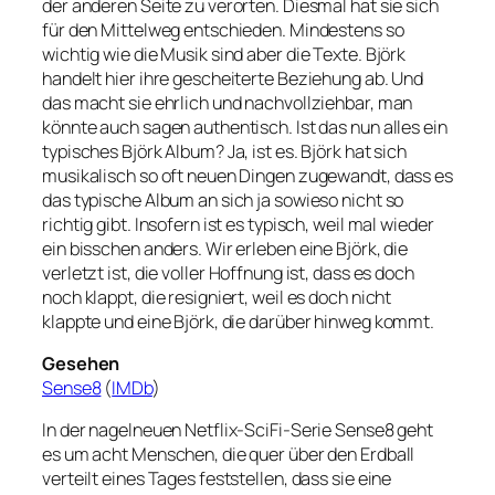
der anderen Seite zu verorten. Diesmal hat sie sich
für den Mittelweg entschieden. Mindestens so
wichtig wie die Musik sind aber die Texte. Björk
handelt hier ihre gescheiterte Beziehung ab. Und
das macht sie ehrlich und nachvollziehbar, man
könnte auch sagen authentisch. Ist das nun alles ein
typisches Björk Album? Ja, ist es. Björk hat sich
musikalisch so oft neuen Dingen zugewandt, dass es
das typische Album an sich ja sowieso nicht so
richtig gibt. Insofern ist es typisch, weil mal wieder
ein bisschen anders. Wir erleben eine Björk, die
verletzt ist, die voller Hoffnung ist, dass es doch
noch klappt, die resigniert, weil es doch nicht
klappte und eine Björk, die darüber hinweg kommt.
Gesehen
Sense8
(
IMDb
)
In der nagelneuen Netflix-SciFi-Serie Sense8 geht
es um acht Menschen, die quer über den Erdball
verteilt eines Tages feststellen, dass sie eine