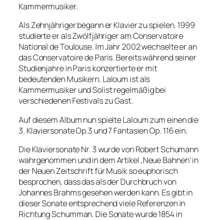
Kammermusiker.
Als Zehnjähriger begann er Klavier zu spielen. 1999
studierte er als Zwölfjähriger am Conservatoire
National de Toulouse. Im Jahr 2002 wechselte er an
das Conservatoire de Paris. Bereits während seiner
Studienjahre in Paris konzertierte er mit
bedeutenden Musikern. Laloum ist als
Kammermusiker und Solist regelmäßig bei
verschiedenen Festivals zu Gast.
Auf diesem Album nun spielte Laloum zum einen die
3. Klaviersonate Op.3 und 7 Fantasien Op. 116 ein.
Die Klaviersonate Nr. 3 wurde von Robert Schumann
wahrgenommen und in dem Artikel ‚Neue Bahnen‘ in
der Neuen Zeitschrift für Musik so euphorisch
besprochen, dass das als der Durchbruch von
Johannes Brahms gesehen werden kann. Es gibt in
dieser Sonate entsprechend viele Referenzen in
Richtung Schumman. Die Sonate wurde 1854 in