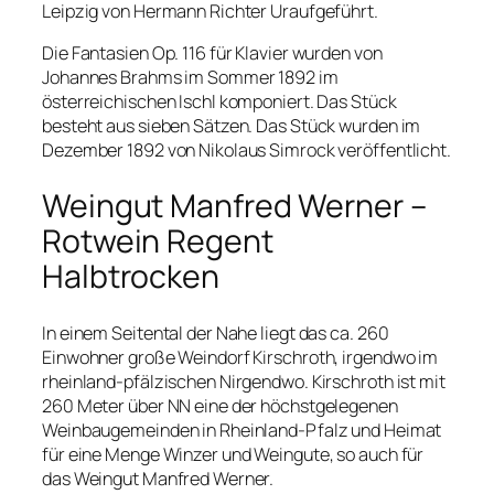
Leipzig von Hermann Richter Uraufgeführt.
Die Fantasien Op. 116 für Klavier wurden von
Johannes Brahms im Sommer 1892 im
österreichischen Ischl komponiert. Das Stück
besteht aus sieben Sätzen. Das Stück wurden im
Dezember 1892 von Nikolaus Simrock veröffentlicht.
Weingut Manfred Werner –
Rotwein Regent
Halbtrocken
In einem Seitental der Nahe liegt das ca. 260
Einwohner große Weindorf Kirschroth, irgendwo im
rheinland-pfälzischen Nirgendwo. Kirschroth ist mit
260 Meter über NN eine der höchstgelegenen
Weinbaugemeinden in Rheinland-Pfalz und Heimat
für eine Menge Winzer und Weingute, so auch für
das Weingut Manfred Werner.