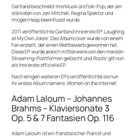
Gartland beschreibt ihre Musik als Folk-Pop, der am
stärksten von Joni Mitchell, Regina Spektor und
Imogen Heap beeinflusst wurde.
2011 veröffentlichte Gartland ihre erste EP ‚Laughing
at My Own Jokes‘. Das Albumcover wurde von einem
Fan erstellt, der einen Wettbewerb gewonnen hat.
Diese EP wurde jedoch mittlerweile von den meisten
Streaming-Plattformen gelöscht und ‚Roots‘ gilt nun
als ihre erste offizielle EP.
Nach einigen weiteren EPs veröffentlichte sie nun
Ihr erstes Album namens ‚Women on the Internet‘.
Adam Laloum – Johannes
Brahms – Klaviersonate 3
Op. 5 & 7 Fantasien Op. 116
Adam Laloum ist ein französischer Pianist und