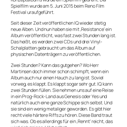
Spielfilm wurde am 5. Juni 2015 beim Reno Film
Festival uraufgeführt.
Seit dieser Zeit veröffentlichen IQ wieder stetig
neue Alben. Und nun haben sie mit ‚Resistance‘ ein
Album veröffentlicht, was fast zwei Stunden lang ist.
Das heißt, es werden zwei CDs und drei Vinyl-
Schalplatten gebraucht um das Album auf
physischen Datenträgern zu veröffentlichen.
Zwei Stunden? Kann das gutgehen? Wo Herr
Martinsen doch immer schon schimpft, wenn ein
Album auch nur einen Hauch zu lang ist. Soviel
vorweg, es klappt. Es klappt sogar sehr gut. IQ kann
zwei Stunden füllen. Sie nehmen uns auf eine Reise
in ein Prog-Rock-Land aus Genesis oder Yes und
natürlich auch eine ganze Schippe sich selbst. Und
sie sind ein wenig metaliger geworden. Es gibt hier
recht viele härtere Riffs zu hören. Diese Band traut
sich was. Ob es allerdings für ein ‚Rennt‘ reicht, das