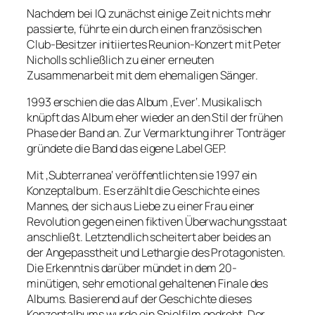
Nachdem bei IQ zunächst einige Zeit nichts mehr
passierte, führte ein durch einen französischen
Club-Besitzer initiiertes Reunion-Konzert mit Peter
Nicholls schließlich zu einer erneuten
Zusammenarbeit mit dem ehemaligen Sänger.
1993 erschien die das Album ‚Ever‘. Musikalisch
knüpft das Album eher wieder an den Stil der frühen
Phase der Band an. Zur Vermarktung ihrer Tonträger
gründete die Band das eigene Label GEP.
Mit ‚Subterranea‘ veröffentlichten sie 1997 ein
Konzeptalbum. Es erzählt die Geschichte eines
Mannes, der sich aus Liebe zu einer Frau einer
Revolution gegen einen fiktiven Überwachungsstaat
anschließt. Letztendlich scheitert aber beides an
der Angepasstheit und Lethargie des Protagonisten.
Die Erkenntnis darüber mündet in dem 20-
minütigen, sehr emotional gehaltenen Finale des
Albums. Basierend auf der Geschichte dieses
Konzeptalbums wurde ein Spielfilm gedreht. Der