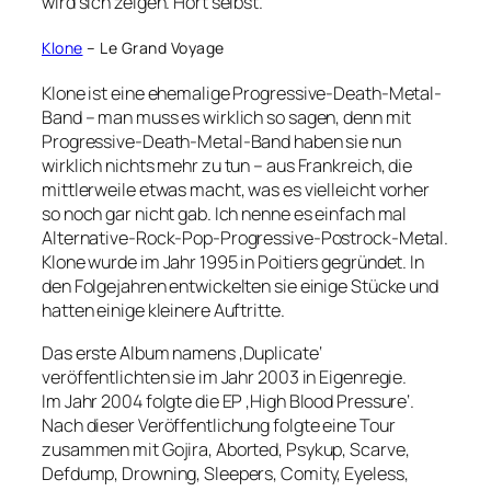
wird sich zeigen. Hört selbst.
Klone
– Le Grand Voyage
Klone ist eine ehemalige Progressive-Death-Metal-
Band – man muss es wirklich so sagen, denn mit
Progressive-Death-Metal-Band haben sie nun
wirklich nichts mehr zu tun – aus Frankreich, die
mittlerweile etwas macht, was es vielleicht vorher
so noch gar nicht gab. Ich nenne es einfach mal
Alternative-Rock-Pop-Progressive-Postrock-Metal.
Klone wurde im Jahr 1995 in Poitiers gegründet. In
den Folgejahren entwickelten sie einige Stücke und
hatten einige kleinere Auftritte.
Das erste Album namens ‚Duplicate‘
veröffentlichten sie im Jahr 2003 in Eigenregie.
Im Jahr 2004 folgte die EP ‚High Blood Pressure‘.
Nach dieser Veröffentlichung folgte eine Tour
zusammen mit Gojira, Aborted, Psykup, Scarve,
Defdump, Drowning, Sleepers, Comity, Eyeless,