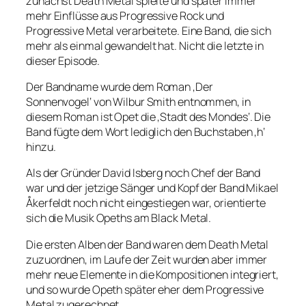
zunächst Death Metal spielte und später immer
mehr Einflüsse aus Progressive Rock und
Progressive Metal verarbeitete. Eine Band, die sich
mehr als einmal gewandelt hat. Nicht die letzte in
dieser Episode.
Der Bandname wurde dem Roman ‚Der
Sonnenvogel‘ von Wilbur Smith entnommen, in
diesem Roman ist Opet die ‚Stadt des Mondes‘. Die
Band fügte dem Wort lediglich den Buchstaben ‚h‘
hinzu.
Als der Gründer David Isberg noch Chef der Band
war und der jetzige Sänger und Kopf der Band Mikael
Åkerfeldt noch nicht eingestiegen war, orientierte
sich die Musik Opeths am Black Metal.
Die ersten Alben der Band waren dem Death Metal
zuzuordnen, im Laufe der Zeit wurden aber immer
mehr neue Elemente in die Kompositionen integriert,
und so wurde Opeth später eher dem Progressive
Metal zugerechnet.