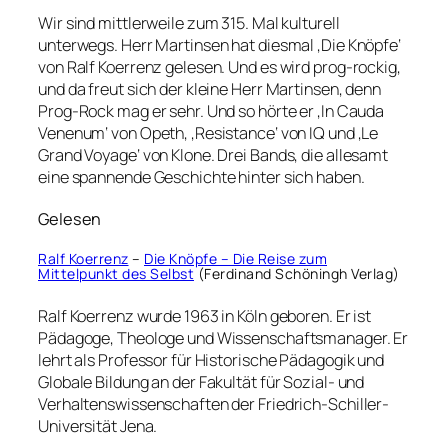
Wir sind mittlerweile zum 315. Mal kulturell
unterwegs. Herr Martinsen hat diesmal ‚Die Knöpfe‘
von Ralf Koerrenz gelesen. Und es wird prog-rockig,
und da freut sich der kleine Herr Martinsen, denn
Prog-Rock mag er sehr. Und so hörte er ‚In Cauda
Venenum‘ von Opeth, ‚Resistance‘ von IQ und ‚Le
Grand Voyage‘ von Klone. Drei Bands, die allesamt
eine spannende Geschichte hinter sich haben.
Gelesen
Ralf Koerrenz
–
Die Knöpfe – Die Reise zum
Mittelpunkt des Selbst
(Ferdinand Schöningh Verlag)
Ralf Koerrenz wurde 1963 in Köln geboren. Er ist
Pädagoge, Theologe und Wissenschaftsmanager. Er
lehrt als Professor für Historische Pädagogik und
Globale Bildung an der Fakultät für Sozial- und
Verhaltenswissenschaften der Friedrich-Schiller-
Universität Jena.