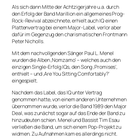
Als sich dann Mitte der Achtzigerjahre u.a. durch
den Erfolg der Band Marillion ein allgemeines Prog-
Rock-Revival abzeichnete, erhielt auch IQ einen
Plattenvertrag bei einem Major-Label, verlor aber
dafür im Gegenzug den charismatischen Frontmann
Peter Nicholls.
Mit dem nachvollgenden Sänger Paul L. Menel
wurden die Alben ‚Nomzamo‘ – welches auch den
einzigen Single-Erfolg IQs, den Song ‚Promises‘,
enthielt – und ‚Are You Sitting Comfortably?‘
eingespielt.
Nachdem das Label, das IQ unter Vertrag
genommen hatte, von einem anderen Unternehmen
übernommen wurde, verlor die Band 1989 den Major
Deal, was zunächst sogar auf das Ende der Band zu
hinzudeuten schien. Menel und Bassist Tim Esau
verließen die Band, um sich einem Pop-Projekt zu
widmen. Zu Aufnahmen kam es allerdings nicht.