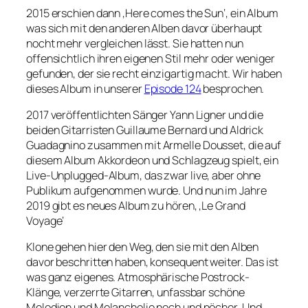
2015 erschien dann ‚Here comes the Sun‘, ein Album
was sich mit den anderen Alben davor überhaupt
nocht mehr vergleichen lässt. Sie hatten nun
offensichtlich ihren eigenen Stil mehr oder weniger
gefunden, der sie recht einzigartig macht. Wir haben
dieses Album in unserer
Episode 124
besprochen.
2017 veröffentlichten Sänger Yann Ligner und die
beiden Gitarristen Guillaume Bernard und Aldrick
Guadagnino zusammen mit Armelle Dousset, die auf
diesem Album Akkordeon und Schlagzeug spielt, ein
Live-Unplugged-Album, das zwar live, aber ohne
Publikum aufgenommen wurde. Und nun im Jahre
2019 gibt es neues Album zu hören, ‚Le Grand
Voyage‘
Klone gehen hier den Weg, den sie mit den Alben
davor beschritten haben, konsequent weiter. Das ist
was ganz eigenes. Atmosphärische Postrock-
Klänge, verzerrte Gitarren, unfassbar schöne
Melodien und Melancholie noch und nöcher. Und