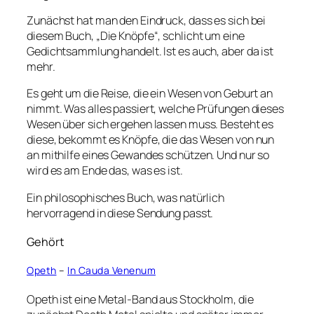
Zunächst hat man den Eindruck, dass es sich bei
diesem Buch, „Die Knöpfe“, schlicht um eine
Gedichtsammlung handelt. Ist es auch, aber da ist
mehr.
Es geht um die Reise, die ein Wesen von Geburt an
nimmt. Was alles passiert, welche Prüfungen dieses
Wesen über sich ergehen lassen muss. Besteht es
diese, bekommt es Knöpfe, die das Wesen von nun
an mithilfe eines Gewandes schützen. Und nur so
wird es am Ende das, was es ist.
Ein philosophisches Buch, was natürlich
hervorragend in diese Sendung passt.
Gehört
Opeth
–
In Cauda Venenum
Opeth ist eine Metal-Band aus Stockholm, die