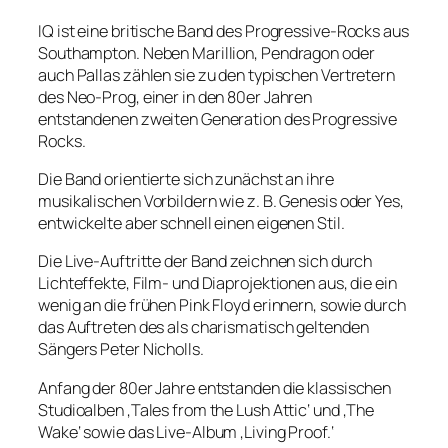
IQ ist eine britische Band des Progressive-Rocks aus
Southampton. Neben Marillion, Pendragon oder
auch Pallas zählen sie zu den typischen Vertretern
des Neo-Prog, einer in den 80er Jahren
entstandenen zweiten Generation des Progressive
Rocks.
Die Band orientierte sich zunächst an ihre
musikalischen Vorbildern wie z. B. Genesis oder Yes,
entwickelte aber schnell einen eigenen Stil.
Die Live-Auftritte der Band zeichnen sich durch
Lichteffekte, Film- und Diaprojektionen aus, die ein
wenig an die frühen Pink Floyd erinnern, sowie durch
das Auftreten des als charismatisch geltenden
Sängers Peter Nicholls.
Anfang der 80er Jahre entstanden die klassischen
Studioalben ‚Tales from the Lush Attic‘ und ‚The
Wake‘ sowie das Live-Album ‚Living Proof.‘