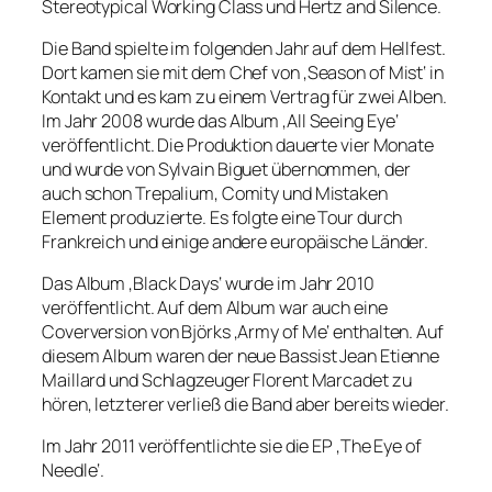
Stereotypical Working Class und Hertz and Silence.
Die Band spielte im folgenden Jahr auf dem Hellfest.
Dort kamen sie mit dem Chef von ‚Season of Mist‘ in
Kontakt und es kam zu einem Vertrag für zwei Alben.
Im Jahr 2008 wurde das Album ‚All Seeing Eye‘
veröffentlicht. Die Produktion dauerte vier Monate
und wurde von Sylvain Biguet übernommen, der
auch schon Trepalium, Comity und Mistaken
Element produzierte. Es folgte eine Tour durch
Frankreich und einige andere europäische Länder.
Das Album ‚Black Days‘ wurde im Jahr 2010
veröffentlicht. Auf dem Album war auch eine
Coverversion von Björks ‚Army of Me‘ enthalten. Auf
diesem Album waren der neue Bassist Jean Etienne
Maillard und Schlagzeuger Florent Marcadet zu
hören, letzterer verließ die Band aber bereits wieder.
Im Jahr 2011 veröffentlichte sie die EP ‚The Eye of
Needle‘.