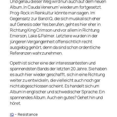
Und genau dieser Weg wird nun auch auf dem neuen
Album ‚In Cauda Venenum‘ wiederum fortgesetzt.
Prog-Rock in Reinkultur könnte man sagen. Im
Gegensatz zur Band IQ, die sich musikalisch eher
auf Genesis oder Yes berufen, geht es hier eher in
Richtung King Crimson und vor allem in Richtung
Emerson, Lake & Palmer. Letztere wurden in der
jüngeren Vergangenheit offensichtlich recht
ausgiebig gehört, denn da sind schon ordentliche
Referenzen wahrzunehmen.
Opeth ist sicher eine der interessantesten und
spannendsten Bands der letzten 20 Jahre. Sie haben
es auch hier wieder geschafft, sich in eine Richtung
weiter zu entwickeln, die vielleicht auch noch gar
nicht abgeschlossen scheint. Es handelt sich um
Album in englischer und schwedischer Sprache. Ein
spannendes Album. Auch ein gutes? Gehet hin und
höret.
IQ
– Resistance