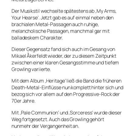
Der Musikstil wechselte spätestens ab ‚My Arms,
Your Hearse‘. Jetzt gab es auf einmal neben den
brachialen Metal-Passagen auch ruhige,
melancholische Passagen, manchmal gar mit
balladeskem Charakter.
Dieser Gegensatz fand sich auch im Gesang von
Mikael Åkerfeldt wieder, der zu diesem Zeitpunkt
zwischen einer klaren Gesangsstimme und tiefem
Growling variierte.
Mit dem Album ‚Heritage‘ ließ die Band die früheren
Death-Metal-Einflüsse nun komplett hinter sich und
bezog sich vor allem auf den Progressive-Rock der
70er Jahre.
Mit ‚Pale Communion‘ und ‚Sorceress‘ wurde dieser
Weg fortgesetzt. Auch das Growling gehört
nunmehr der Vergangenheit an.