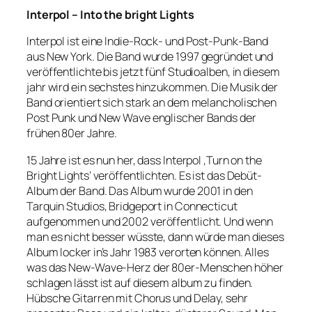
Interpol – Into the bright Lights
Interpol ist eine Indie-Rock- und Post-Punk-Band
aus New York. Die Band wurde 1997 gegründet und
veröffentlichte bis jetzt fünf Studioalben, in diesem
jahr wird ein sechstes hinzukommen. Die Musik der
Band orientiert sich stark an dem melancholischen
Post Punk und New Wave englischer Bands der
frühen 80er Jahre.
15 Jahre ist es nun her, dass Interpol ‚Turn on the
Bright Lights‘ veröffentlichten. Es ist das Debüt-
Album der Band. Das Album wurde 2001 in den
Tarquin Studios, Bridgeport in Connecticut
aufgenommen und 2002 veröffentlicht. Und wenn
man es nicht besser wüsste, dann würde man dieses
Album locker in’s Jahr 1983 verorten können. Alles
was das New-Wave-Herz der 80er-Menschen höher
schlagen lässt ist auf diesem album zu finden.
Hübsche Gitarren mit Chorus und Delay, sehr