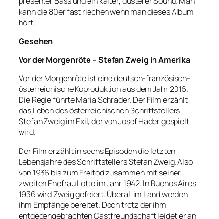
presenter Bass und ein kalter, düsterer Sound. Man
kann die 80er fast riechen wenn man dieses Album
hört.
Gesehen
Vor der Morgenröte – Stefan Zweig in Amerika
Vor der Morgenröte ist eine deutsch-französisch-
österreichische Koproduktion aus dem Jahr 2016.
Die Regie führte Maria Schrader. Der Film erzählt
das Leben des österreichischen Schriftstellers
Stefan Zweig im Exil, der von Josef Hader gespielt
wird.
Der Film erzählt in sechs Episoden die letzten
Lebensjahre des Schriftstellers Stefan Zweig. Also
von 1936 bis zum Freitod zusammen mit seiner
zweiten Ehefrau Lotte im Jahr 1942. In Buenos Aires
1936 wird Zweig gefeiert. Überall im Land werden
ihm Empfänge bereitet. Doch trotz der ihm
entgegengebrachten Gastfreundschaft leidet er an