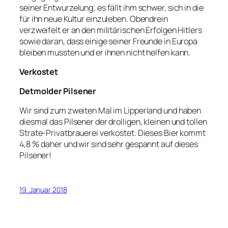
seiner Entwurzelung; es fällt ihm schwer, sich in die
für ihn neue Kultur einzuleben. Obendrein
verzweifelt er an den militärischen Erfolgen Hitlers
sowie daran, dass einige seiner Freunde in Europa
bleiben mussten und er ihnen nicht helfen kann.
Verkostet
Detmolder Pilsener
Wir sind zum zweiten Mal im Lipperland und haben
diesmal das Pilsener der drolligen, kleinen und tollen
Strate-Privatbrauerei verkostet. Dieses Bier kommt
4,8 % daher und wir sind sehr gespannt auf dieses
Pilsener!
19. Januar 2018