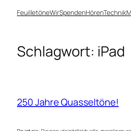
Zum
Feuilletöne
Wir
Spenden
Hören
Technik
M
Inhalt
springen
Schlagwort:
iPad
250 Jahre Quasseltöne!