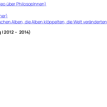
deo über PhilosopInnen)
cher)
hen Alben, die Alben klöppelten, die Welt veränderten
 | 2012 – 2014)