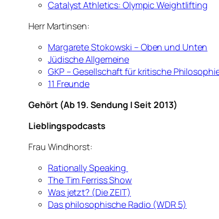
Catalyst Athletics: Olympic Weightlifting
Herr Martinsen:
Margarete Stokowski – Oben und Unten
Jüdische Allgemeine
GKP – Gesellschaft für kritische Philosophi
11 Freunde
Gehört (Ab 19. Sendung | Seit 2013)
Lieblingspodcasts
Frau Windhorst:
Rationally Speaking
The Tim Ferriss Show
Was jetzt? (Die ZEIT)
Das philosophische Radio (WDR 5)