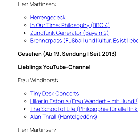
Herr Martinsen:
Herrengedeck
In Our Time: Philosophy (BBC 4)
Zündfunk Generator (Bayern 2)
Brennerpass (Fußball und Kultur. Es ist lieb
Gesehen (Ab 19. Sendung | Seit 2013)
Lieblings YouTube-Channel
Frau Windhorst:
Tiny Desk Concerts
Hiker in Estonia (Frau Wandert – mit Hundi!
The School of Life (Philosophie für alle! In k
Alan Thrall (Hantelgedöns)
Herr Martinsen: