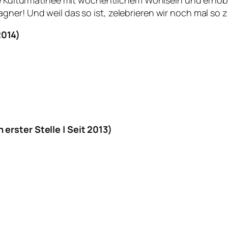
re Kulturmatinée mit wöchentlichem Wohlsein und erhob
er! Und weil das so ist, zelebrieren wir noch mal so zie
2014)
erster Stelle | Seit 2013)