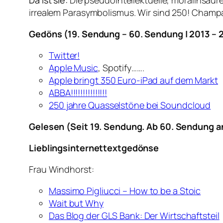
Da ist sie:
Die pseudointellektuelle, moralinsau
irrealem Parasymbolismus. Wir sind 250! Champagn
Gedöns (19. S
endung – 60. Sendung | 2013 – 
Twitter!
Apple Music
, Spotify…….
Apple bringt 350 Euro-iPad auf dem Markt
ABBA!!!!!!!!!!!!!!!
250 jahre Quasselstöne bei Soundcloud
Gelesen (Seit 19. Sendung. Ab 60. Sendung an 
Lieblingsinternettextgedönse
Frau Windhorst:
Massimo Pigliucci – How to be a Stoic
Wait but Why
Das Blog der GLS Bank: Der Wirtschaftsteil