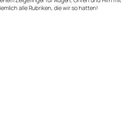
enem Zeigefinger für Augen, Ohren und Hirn mit
mlich alle Rubriken, die wir so hatten!