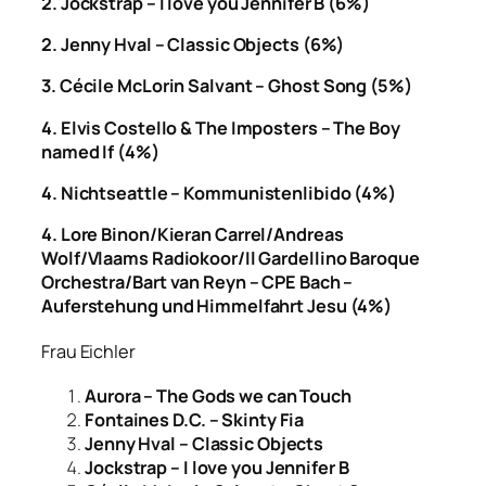
2. Jockstrap – I love you Jennifer B (6%)
2. Jenny Hval – Classic Objects (6%)
3.
Cécile McLorin Salvant – Ghost Song (5%)
4.
Elvis Costello & The Imposters – The Boy
named If (4%)
4.
Nichtseattle – Kommunistenlibido (4%)
4.
Lore Binon/Kieran Carrel/Andreas
Wolf/Vlaams Radiokoor/Il Gardellino Baroque
Orchestra/Bart van Reyn – CPE Bach –
Auferstehung und Himmelfahrt Jesu (4%)
Frau Eichler
Aurora – The Gods we can Touch
Fontaines D.C. – Skinty Fia
Jenny Hval – Classic Objects
Jockstrap – I love you Jennifer B