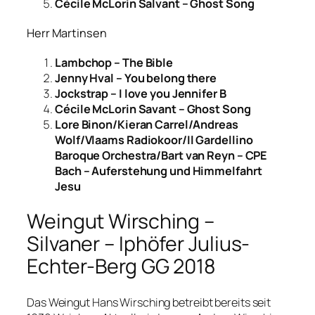
Cécile McLorin Salvant – Ghost Song
Herr Martinsen
Lambchop – The Bible
Jenny Hval – You belong there
Jockstrap – I love you Jennifer B
Cécile McLorin Savant – Ghost Song
Lore Binon/Kieran Carrel/Andreas
Wolf/Vlaams Radiokoor/Il Gardellino
Baroque Orchestra/Bart van Reyn – CPE
Bach – Auferstehung und Himmelfahrt
Jesu
Weingut Wirsching –
Silvaner – Iphöfer Julius-
Echter-Berg GG 2018
Das Weingut Hans Wirsching betreibt bereits seit