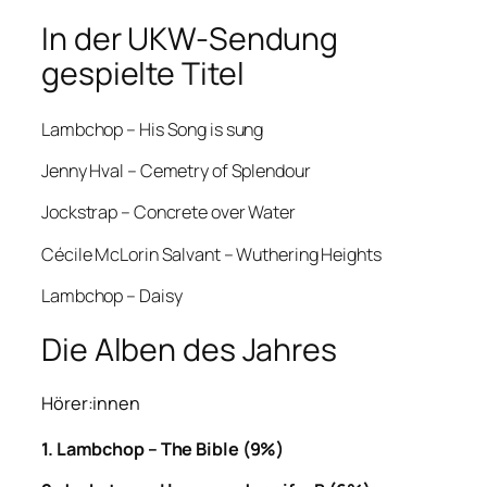
In der UKW-Sendung
gespielte Titel
Lambchop – His Song is sung
Jenny Hval – Cemetry of Splendour
Jockstrap – Concrete over Water
Cécile McLorin Salvant – Wuthering Heights
Lambchop – Daisy
Die Alben des Jahres
Hörer:innen
1.
Lambchop – The Bible (9%)