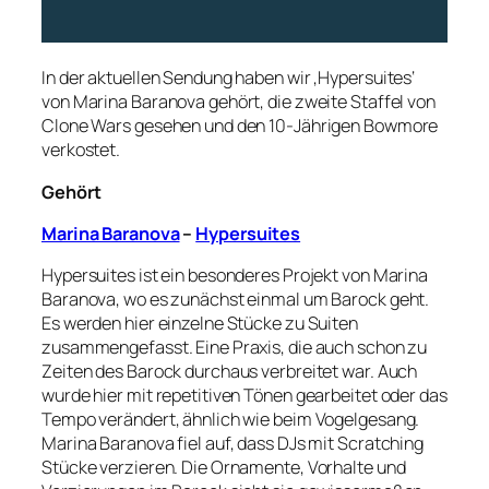
In der aktuellen Sendung haben wir ‚Hypersuites‘
von Marina Baranova gehört, die zweite Staffel von
Clone Wars gesehen und den 10-Jährigen Bowmore
verkostet.
Gehört
Marina Baranova
–
Hypersuites
Hypersuites ist ein besonderes Projekt von Marina
Baranova, wo es zunächst einmal um Barock geht.
Es werden hier einzelne Stücke zu Suiten
zusammengefasst. Eine Praxis, die auch schon zu
Zeiten des Barock durchaus verbreitet war. Auch
wurde hier mit repetitiven Tönen gearbeitet oder das
Tempo verändert, ähnlich wie beim Vogelgesang.
Marina Baranova fiel auf, dass DJs mit Scratching
Stücke verzieren. Die Ornamente, Vorhalte und