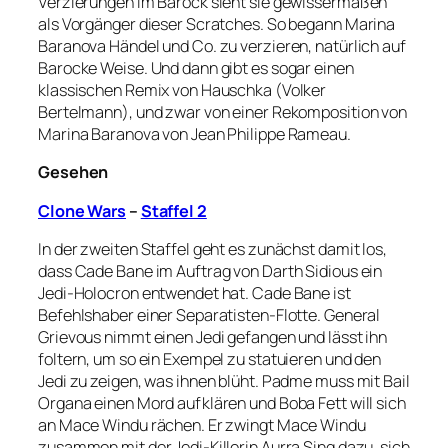
Verzierungen im Barock sieht sie gewissermaßen
als Vorgänger dieser Scratches. So begann Marina
Baranova Händel und Co. zu verzieren, natürlich auf
Barocke Weise. Und dann gibt es sogar einen
klassischen Remix von Hauschka (Volker
Bertelmann), und zwar von einer Rekomposition von
Marina Baranova von Jean Philippe Rameau.
Gesehen
Clone Wars
–
Staffel 2
In der zweiten Staffel geht es zunächst damit los,
dass Cade Bane im Auftrag von Darth Sidious ein
Jedi-Holocron entwendet hat. Cade Bane ist
Befehlshaber einer Separatisten-Flotte. General
Grievous nimmt einen Jedi gefangen und lässt ihn
foltern, um so ein Exempel zu statuieren und den
Jedi zu zeigen, was ihnen blüht. Padme muss mit Bail
Organa einen Mord aufklären und Boba Fett will sich
an Mace Windu rächen. Er zwingt Mace Windu
zusammen mit der Jedi-Killerin Aurra Sing dazu, sich