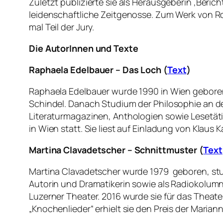
Zuletzt publizierte sie als Herausgeberin ‚Ber
leidenschaftliche Zeitgenosse. Zum Werk von Ro
mal Teil der Jury.
Die AutorInnen und Texte
Raphaela Edelbauer – Das Loch (
Text
)
Raphaela Edelbauer wurde 1990 in Wien geboren
Schindel. Danach Studium der Philosophie an d
Literaturmagazinen, Anthologien sowie Lesetätig
in Wien statt. Sie liest auf Einladung von Klaus K
Martina Clavadetscher – Schnittmuster (
Text
Martina Clavadetscher wurde 1979 geboren, studie
Autorin und Dramatikerin sowie als Radiokolumni
Luzerner Theater. 2016 wurde sie für das Theat
„Knochenlieder“ erhielt sie den Preis der Marian