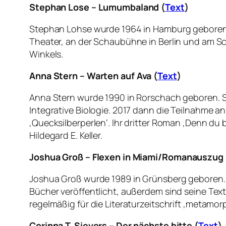
Stephan Lose – Lumumbaland (
Text
)
Stephan Lohse wurde 1964 in Hamburg geboren.
Theater, an der Schaubühne in Berlin und am Sch
Winkels.
Anna Stern –
Warten auf Ava (
Text
)
Anna Stern wurde 1990 in Rorschach geboren. Si
Integrative Biologie. 2017 dann die Teilnahme a
‚Quecksilberperlen‘. Ihr dritter Roman ‚Denn du b
Hildegard E. Keller.
Joshua Groß – Flexen in Miami/
Romanauszug
Joshua Groß wurde 1989 in Grünsberg geboren. 
Bücher veröffentlicht, außerdem sind seine Tex
regelmäßig für die Literaturzeitschrift ‚metamorp
Corinna T. Sievers – Der nächste bitte (
Text
)