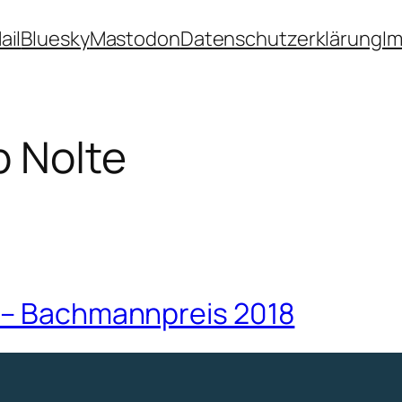
ail
Bluesky
Mastodon
Datenschutzerklärung
I
b Nolte
8 – Bachmannpreis 2018