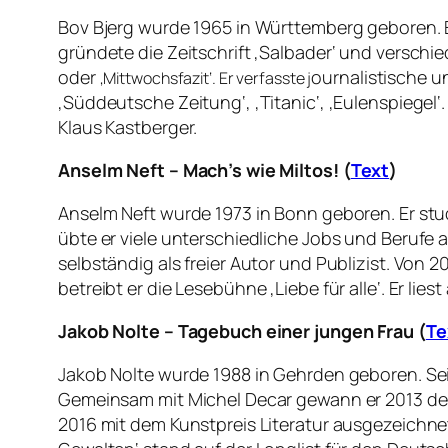
Bov Bjerg wurde 1965 in Württemberg geboren. Er 
gründete die Zeitschrift ‚Salbader‘ und versch
oder
ournalistische un
‚Mittwochsfazit‘. Er verfasste j
‚Süddeutsche Zeitung‘, ‚Titanic‘, ‚Eulenspiegel‘
Klaus Kastberger.
Anselm Neft – Mach’s wie Miltos! (
Text
)
Anselm Neft wurde 1973 in Bonn geboren. Er st
übte er viele unterschiedliche Jobs und Berufe 
selbständig als freier Autor und Publizist. Von 
betreibt er die Lesebühne ‚Liebe für alle‘. Er lie
Jakob Nolte – Tagebuch einer jungen Frau (
Te
Jakob Nolte wurde 1988 in Gehrden geboren. Se
Gemeinsam mit Michel Decar gewann er 2013 den 
2016 mit dem Kunstpreis Literatur ausgezeichnet