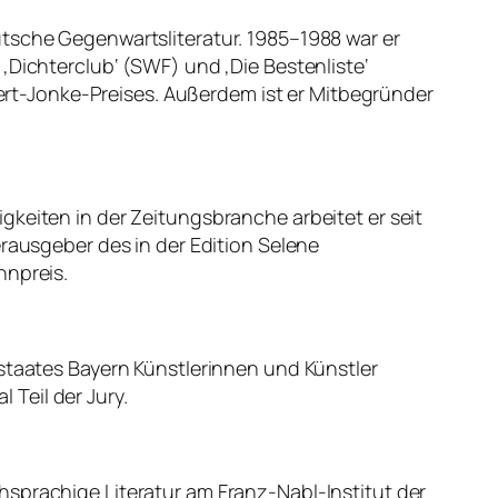
utsche Gegenwartsliteratur. 1985–1988 war er
en ‚Dichterclub‘ (SWF) und ‚Die Bestenliste‘
 Gert-Jonke-Preises. Außerdem ist er Mitbegründer
keiten in der Zeitungsbranche arbeitet er seit
erausgeber des in der Edition Selene
nnpreis.
staates Bayern Künstlerinnen und Künstler
 Teil der Jury.
hsprachige Literatur am Franz-Nabl-Institut der