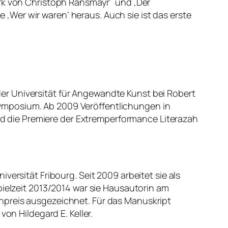
erk von Christoph Ransmayr‘ und ‚Der
Wer wir waren‘ heraus. Auch sie ist das erste
er Universität für Angewandte Kunst bei Robert
ymposium. Ab 2009 Veröffentlichungen in
and die Premiere der Extremperformance Literazah
ersität Fribourg. Seit 2009 arbeitet sie als
pielzeit 2013/2014 war sie Hausautorin am
npreis ausgezeichnet. Für das Manuskript
on Hildegard E. Keller.