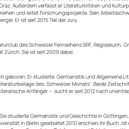
az. Außerdem verfasst er Literaturkritiken und Kulturpubli
eihen und leitet Forschungsprojekte. Sein Arbeitsschwer
ger. Er ist seit 2015 Teil der Jury.
Literaturclub des Schweizer Fernsehens SRF, Regisseurin,
 Zürich. Sie ist seit 2009 dabei.
geboren. Er studierte Germanistik und Allgemeine Lite
 Literaturbeilage des ‚Schweizer Monats‘. Beide Zeitschrift
iterarische Anfänger – sucht er seit 2012 nach unentdec
Sie studierte Germanistik und Geschichte in Göttingen,
iversität in Berlin gearbeitet.2010 erschien ihr Buch ‚I