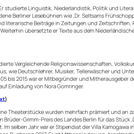
studierte Linguistik, Niederlandistik, Politik und Lite
iedene Berliner Lesebühnen wie ‚Dr. Seltsams Frühscho
d literarische Beiträge in Zeitungen und Zeitschriften, Pr
. Weiterhin übersetzte er Texte aus dem Niederländische
udierte Vergleichende Religionswissenschaften, Volksk
aus, wie Deutschlehrer, Musiker, Tellerwäscher und Unt
2005 bis 2015 war er Mitbegründer und Mitherausgeber de
st auf Einladung von Nora Gomringer.
xt
)
ine Theaterstücke wurden mehrfach prämiert und an za
Brüder-Grimm-Preis des Landes Berlin für das Stück ‚D
. Im selben Jahr war er Stipendiat der Villa Kamogawa i