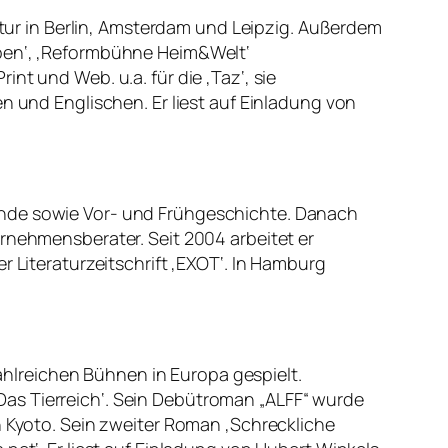
ratur in Berlin, Amsterdam und Leipzig. Außerdem
ppen‘, ‚Reformbühne Heim&Welt‘
int und Web. u.a. für die ‚Taz‘, sie
n und Englischen. Er liest auf Einladung von
unde sowie Vor- und Frühgeschichte. Danach
ernehmensberater. Seit 2004 arbeitet er
r Literaturzeitschrift ‚EXOT‘. In Hamburg
hlreichen Bühnen in Europa gespielt.
as Tierreich‘. Sein Debütroman „ALFF“ wurde
n Kyoto. Sein zweiter Roman ‚Schreckliche