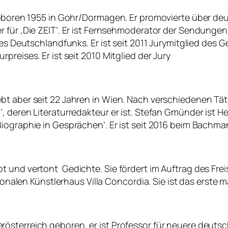
 Geboren 1955 in Gohr/Dormagen. Er promovierte über de
itiker für ‚Die ZEIT‘. Er ist Fernsehmoderator der Sendung
des Deutschlandfunks. Er ist seit 2011 Jurymitglied des
preises. Er ist seit 2010 Mitglied der Jury
 aber seit 22 Jahren in Wien. Nach verschiedenen Tätig
, deren Literaturredakteur er ist. Stefan Gmünder ist H
iographie in Gesprächen‘. Er ist seit 2016 beim Bachma
 und vertont Gedichte. Sie fördert im Auftrag des Frei
ionalen Künstlerhaus Villa Concordia. Sie ist das erste mal
österreich geboren, er ist Professor für neuere deutsc