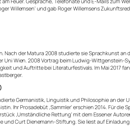
icht am Feuer. Gespräche, Telefonate und E-Mails zum W
ger Willemsen‘ und gab Roger Willemsens Zukunftsrede ‚
. Nach der Matura 2008 studierte sie Sprachkunst an d
er Uni Wien. 2008 Vortrag beim Ludwig-Wittgenstein-S
keit und Auftritte bei Literaturfestivals. Im Mai 2017 f
astberger.
)
rte Germanistik, Linguistik und Philosophie an der Univ
stin. Ihr Prosadebüt ‚Sammler‘ erschien 2014. Für die S
erstück ‚Umständliche Rettung‘ mit dem Essener Autore
ne und Curt Dienemann-Stiftung. Sie liest auf Einladung v