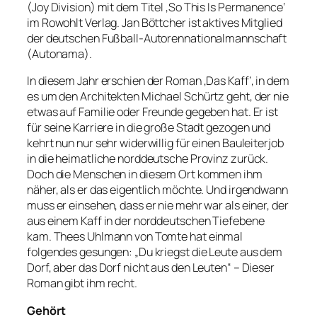
(Joy Division) mit dem Titel ‚So This Is Permanence‘
im Rowohlt Verlag. Jan Böttcher ist aktives Mitglied
der deutschen Fußball-Autorennationalmannschaft
(Autonama).
In diesem Jahr erschien der Roman ‚Das Kaff‘, in dem
es um den Architekten Michael Schürtz geht, der nie
etwas auf Familie oder Freunde gegeben hat. Er ist
für seine Karriere in die große Stadt gezogen und
kehrt nun nur sehr widerwillig für einen Bauleiterjob
in die heimatliche norddeutsche Provinz zurück.
Doch die Menschen in diesem Ort kommen ihm
näher, als er das eigentlich möchte. Und irgendwann
muss er einsehen, dass er nie mehr war als einer, der
aus einem Kaff in der norddeutschen Tiefebene
kam. Thees Uhlmann von Tomte hat einmal
folgendes gesungen: „Du kriegst die Leute aus dem
Dorf, aber das Dorf nicht aus den Leuten“ – Dieser
Roman gibt ihm recht.
Gehört