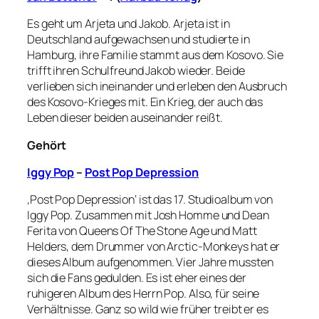
Es geht um Arjeta und Jakob. Arjeta ist in
Deutschland aufgewachsen und studierte in
Hamburg, ihre Familie stammt aus dem Kosovo. Sie
trifft ihren Schulfreund Jakob wieder. Beide
verlieben sich ineinander und erleben den Ausbruch
des Kosovo-Krieges mit. Ein Krieg, der auch das
Leben dieser beiden auseinander reißt.
Gehört
Iggy Pop
–
Post Pop Depression
‚Post Pop Depression‘ ist das 17. Studioalbum von
Iggy Pop. Zusammen mit Josh Homme und Dean
Ferita von Queens Of The Stone Age und Matt
Helders, dem Drummer von Arctic-Monkeys hat er
dieses Album aufgenommen. Vier Jahre mussten
sich die Fans gedulden. Es ist eher eines der
ruhigeren Album des Herrn Pop. Also, für seine
Verhältnisse. Ganz so wild wie früher treibt er es