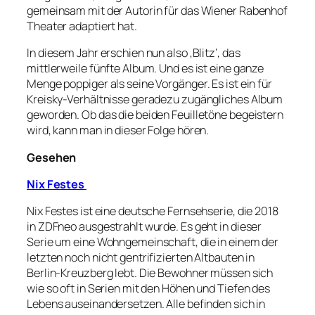
gemeinsam mit der Autorin für das Wiener Rabenhof
Theater adaptiert hat.
In diesem Jahr erschien nun also ‚Blitz‘, das
mittlerweile fünfte Album. Und es ist eine ganze
Menge poppiger als seine Vorgänger. Es ist ein für
Kreisky-Verhältnisse geradezu zugängliches Album
geworden. Ob das die beiden Feuilletöne begeistern
wird, kann man in dieser Folge hören.
Gesehen
Nix Festes
Nix Festes ist eine deutsche Fernsehserie, die 2018
in ZDFneo ausgestrahlt wurde. Es geht in dieser
Serie um eine Wohngemeinschaft, die in einem der
letzten noch nicht gentrifizierten Altbauten in
Berlin-Kreuzberg lebt. Die Bewohner müssen sich
wie so oft in Serien mit den Höhen und Tiefen des
Lebens auseinandersetzen. Alle befinden sich in