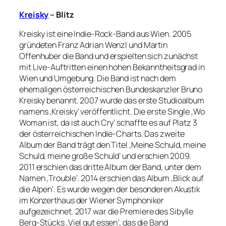
Kreisky
– Blitz
Kreisky ist eine Indie-Rock-Band aus Wien. 2005
gründeten Franz Adrian Wenzl und Martin
Offenhuber die Band und erspielten sich zunächst
mit Live-Auftritten einen hohen Bekanntheitsgrad in
Wien und Umgebung. Die Band ist nach dem
ehemaligen österreichischen Bundeskanzler Bruno
Kreisky benannt. 2007 wurde das erste Studioalbum
namens ‚Kreisky‘ veröffentlicht. Die erste Single ‚Wo
Woman ist, da ist auch Cry‘ schaffte es auf Platz 3
der österreichischen Indie-Charts. Das zweite
Album der Band trägt den Titel ‚Meine Schuld, meine
Schuld, meine große Schuld‘ und erschien 2009.
2011 erschien das dritte Album der Band, unter dem
Namen ‚Trouble‘.
2014 erschien das Album ‚Blick auf
die Alpen‘. Es wurde wegen der besonderen Akustik
im Konzerthaus der Wiener Symphoniker
aufgezeichnet.
2017 war die Premiere des Sibylle
Berg-Stücks ‚Viel gut essen‘, das die Band