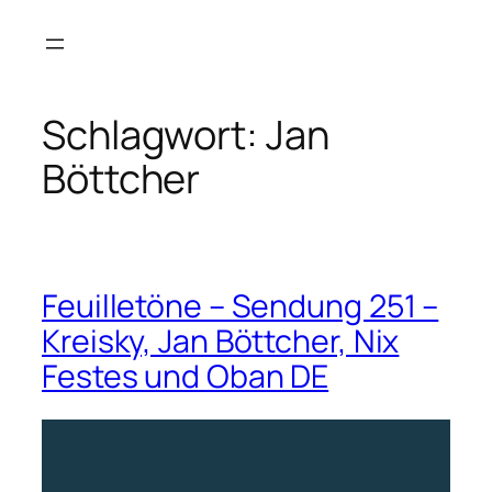
Zum
Inhalt
springen
Schlagwort:
Jan
Böttcher
Feuilletöne – Sendung 251 –
Kreisky, Jan Böttcher, Nix
Festes und Oban DE