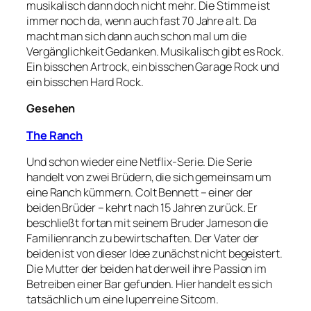
musikalisch dann doch nicht mehr. Die Stimme ist
immer noch da, wenn auch fast 70 Jahre alt. Da
macht man sich dann auch schon mal um die
Vergänglichkeit Gedanken. Musikalisch gibt es Rock.
Ein bisschen Artrock, ein bisschen Garage Rock und
ein bisschen Hard Rock.
Gesehen
The Ranch
Und schon wieder eine Netflix-Serie. Die Serie
handelt von zwei Brüdern, die sich gemeinsam um
eine Ranch kümmern. Colt Bennett – einer der
beiden Brüder – kehrt nach 15 Jahren zurück. Er
beschließt fortan mit seinem Bruder Jameson die
Familienranch zu bewirtschaften. Der Vater der
beiden ist von dieser Idee zunächst nicht begeistert.
Die Mutter der beiden hat derweil ihre Passion im
Betreiben einer Bar gefunden. Hier handelt es sich
tatsächlich um eine lupenreine Sitcom.