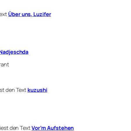
Text
Über uns, Luzifer
Nadjeschda
rant
est den Text
kuzushi
liest den Text
Vor’m Aufstehen