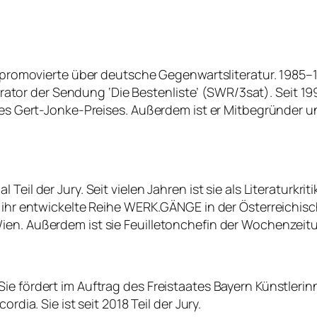
 promovierte über deutsche Gegenwartsliteratur. 1985–1988 
derator der Sendung ‘Die Bestenliste’ (SWR/3sat). Seit 19
 des Gert-Jonke-Preises. Außerdem ist er Mitbegründer 
il der Jury. Seit vielen Jahren ist sie als Literaturkritik
 ihr entwickelte Reihe WERK.GÄNGE in der Österreichische
ien. Außerdem ist sie Feuilletonchefin der Wochenzeitu
ie fördert im Auftrag des Freistaates Bayern Künstlerinn
rdia. Sie ist seit 2018 Teil der Jury.