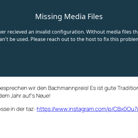
sprechen wir den Bachmannpreis! Es ist gute Tradition 
edem Jahr auf’s Neue!
se in der taz:
https://www.instagram.com/p/CBx0Ou7i