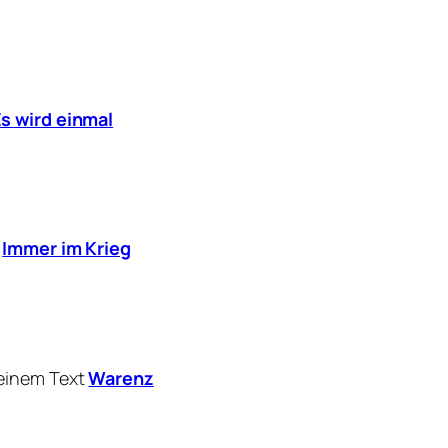
s wird einmal
t
Immer im Krieg
seinem Text
Warenz