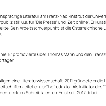
hsprachige Literatur am Franz-Nabl-Institut der Univers
ublizistik u.a. für ‘Die Presse’ und ‘Zeit online’. Er kur
te. Sein Arbeitsschwerpunkt ist die Österreichische Lit
.
phie. Er promovierte über Thomas Mann und den Transze
ortagen.
lgemeine Literaturwissenschaft. 2011 gründete er die Lit
itschriften leitet er als Chefredaktor. Als Initiator des
unentdeckten Schreibtalenten. Er ist seit 2017 dabei.