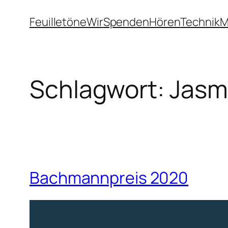
Zum
Feuilletöne
Wir
Spenden
Hören
Technik
M
Inhalt
springen
Schlagwort:
Jasm
Bachmannpreis 2020