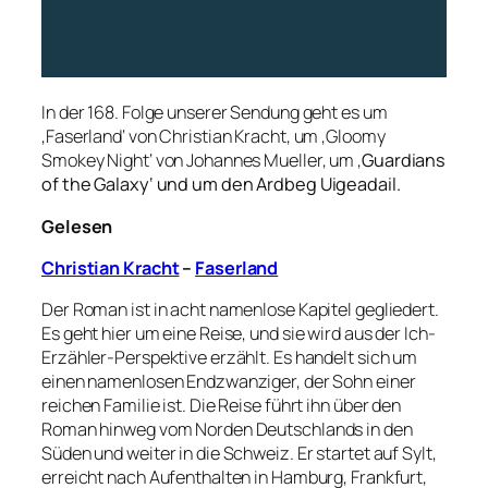
In der 168. Folge unserer Sendung geht es um
‚Faserland‘ von Christian Kracht, um ‚Gloomy
Smokey Night‘ von Johannes Mueller, um ‚
Guardians
of the Galaxy‘ und um den Ardbeg Uigeadail.
Gelesen
Christian Kracht
–
Faserland
Der Roman ist in acht namenlose Kapitel gegliedert.
Es geht hier um eine Reise, und sie wird aus der Ich-
Erzähler-Perspektive erzählt. Es handelt sich um
einen namenlosen Endzwanziger, der Sohn einer
reichen Familie ist. Die Reise führt ihn über den
Roman hinweg vom Norden Deutschlands in den
Süden und weiter in die Schweiz. Er startet auf Sylt,
erreicht nach Aufenthalten in Hamburg, Frankfurt,