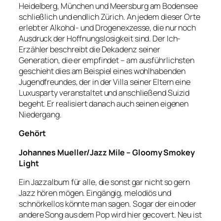
Heidelberg, München und Meersburg am Bodensee
schließlich und endlich Zürich. An jedem dieser Orte
erlebt er Alkohol- und Drogenexzesse, die nur noch
Ausdruck der Hoffnungslosigkeit sind. Der Ich-
Erzähler beschreibt die Dekadenz seiner
Generation, die er empfindet – am ausführlichsten
geschieht dies am Beispiel eines wohlhabenden
Jugendfreundes, der in der Villa seiner Eltern eine
Luxusparty veranstaltet und anschließend Suizid
begeht. Er realisiert danach auch seinen eigenen
Niedergang.
Gehört
Johannes Mueller/Jazz Mile – Gloomy Smokey
Light
Ein Jazzalbum für alle, die sonst gar nicht so gern
Jazz hören mögen. Eingängig, melodiös und
schnörkellos könnte man sagen. Sogar der ein oder
andere Song aus dem Pop wird hier gecovert. Neu ist