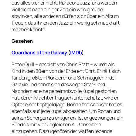
das alles sicher nicht. Hardcore Jazzfans werden
vielleicht nach einiger Zeit ein wenig müde
abwinken, alle anderen dürfen sich über ein Album
freuen, das ihnen den Jazz ein wenig schmackhaft
machen könnte.
Gesehen
Guardians of the Galaxy
(
IMDb
)
Peter Quill – gespielt von Chris Pratt – wurde als
Kind in den 80ern von der Erde entführt. Er hält sich
für den größten Plünderer und Schmuggler in der
Galaxie und nennt sich deswegen Star-Lord.
Nachdem er eine geheimnisvolle Kugel gestohlen
hat, deren Macht er tragisch unterschätzt, wird er
Opfer einer Kopfgeldjagd. Ronan the Accuser hat es
ebenfalls auf jene Kugel abgesehen. Um Ronan und
seinen Schergen zu entgehen, ist er gezwungen, ein
Bündnis mit vier ungleichen Außenseitern
einzugehen. Dazu gehören der waffenliebende