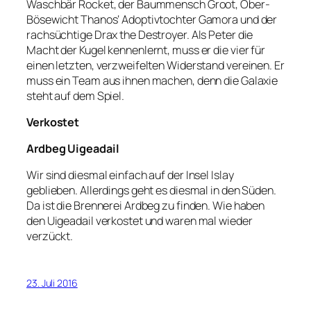
Waschbär Rocket, der Baummensch Groot, Ober-
Bösewicht Thanos‘ Adoptivtochter Gamora und der
rachsüchtige Drax the Destroyer. Als Peter die
Macht der Kugel kennenlernt, muss er die vier für
einen letzten, verzweifelten Widerstand vereinen. Er
muss ein Team aus ihnen machen, denn die Galaxie
steht auf dem Spiel.
Verkostet
Ardbeg Uigeadail
Wir sind diesmal einfach auf der Insel Islay
geblieben. Allerdings geht es diesmal in den Süden.
Da ist die Brennerei Ardbeg zu finden. Wie haben
den Uigeadail verkostet und waren mal wieder
verzückt.
23. Juli 2016