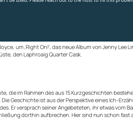
Joyce, um ‚Right On!‘, das neue Album von Jenny Lee L
üste, den Laphroaig Quarter Cask.
hte, die im Rahmen des aus 15 Kurzgeschichten bestehen
. Die Geschichte ist aus der Perspektive eines Ich-Erzä
ndes. Er versprach seiner Angebeteten, ihr etwas vom Ba
hließung dorthin aufbrechen. Hier sind nun schon fast 