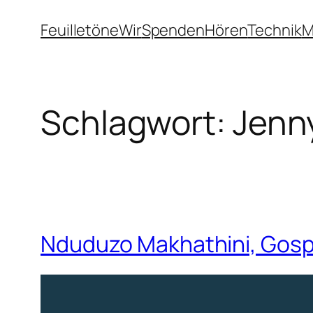
Zum
Feuilletöne
Wir
Spenden
Hören
Technik
M
Inhalt
springen
Schlagwort:
Jenn
Nduduzo Makhathini, Gosp