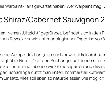
s die Warpaint-Fans gewartet haben. Wer Warpaint mag,
c Shiraz/Cabernet Sauvignon 
rdem Namen „Uitzicht“ gegründet, befindet sich in den P
ohan Reyneke sowie unter önologischer Expertise von W
ische Weinproduktion (also auch bewusst kein Anbau 
erfügt über Nord-, Ost- und Südhänge, auf denen nicht
 zu finden sind, ebenso wie Gemüsegärten und diverse T
en Schädlinge nutzt man Enten. Kommerziell kultiviert
 Einsatz. Alles soll eben so naturbelassen wie möglic