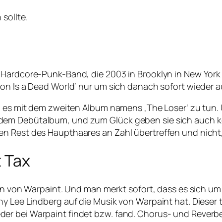
sollte.
-Hardcore-Punk-Band, die 2003 in Brooklyn in New York
on Is a Dead World‘ nur um sich danach sofort wieder a
n es mit dem zweiten Album namens ‚The Loser‘ zu tun. 
dem Debütalbum, und zum Glück geben sie sich auch ke
n Rest des Haupthaares an Zahl übertreffen und nicht
t Tax
tin von Warpaint. Und man merkt sofort, dass es sich um
y Lee Lindberg auf die Musik von Warpaint hat. Dieser t
er bei Warpaint findet bzw. fand. Chorus- und Reverb