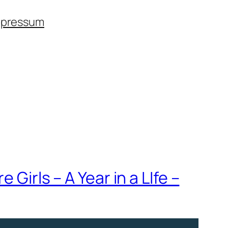
mpressum
Girls – A Year in a LIfe –