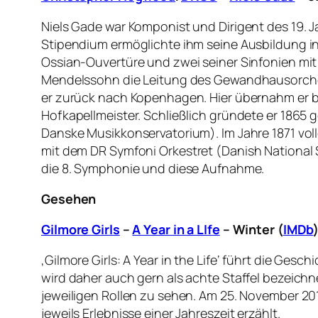
Niels Gade war Komponist und Dirigent des 19. J
Stipendium ermöglichte ihm seine Ausbildung in
Ossian-Ouvertüre und zwei seiner Sinfonien mi
Mendelssohn die Leitung des Gewandhausorchest
er zurück nach Kopenhagen. Hier übernahm er b
Hofkapellmeister. Schließlich gründete er 186
Danske Musikkonservatorium). Im Jahre 1871 vo
mit dem
DR Symfoni Orkestret (Danish Nationa
die 8. Symphonie und diese Aufnahme.
Gesehen
Gilmore Girls
–
A Year in a LIfe
– Winter (
IMDb
‚Gilmore Girls: A Year in the Life‘ führt die Gesc
wird daher auch gern als achte Staffel bezeichne
jeweiligen Rollen zu sehen. Am 25. November 2016 
jeweils Erlebnisse einer Jahreszeit erzählt.