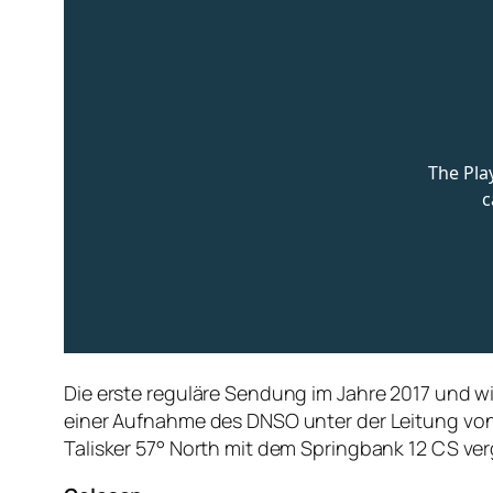
Die erste reguläre Sendung im Jahre 2017 und wi
einer Aufnahme des DNSO unter der Leitung von 
Talisker 57° North mit dem Springbank 12 CS ver