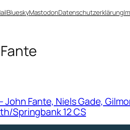
ail
Bluesky
Mastodon
Datenschutzerklärung
I
 Fante
John Fante, Niels Gade, Gilmore 
rth/Springbank 12 CS