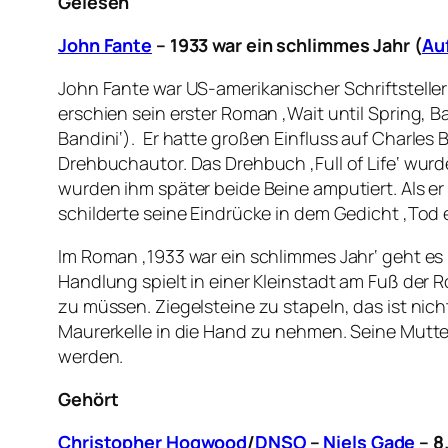
Gelesen
John Fante
– 1933 war ein schlimmes Jahr (
Au
John Fante war US-amerikanischer Schriftsteller
erschien sein erster Roman ‚Wait until Spring, Ba
Bandini‘).
Er hatte großen Einfluss auf Charles 
Drehbuchautor. Das Drehbuch ‚Full of Life‘ wurd
wurden ihm später beide Beine amputiert. Als e
schilderte seine Eindrücke in dem Gedicht ‚Tod e
Im Roman ‚1933 war ein schlimmes Jahr‘ geht es 
Handlung spielt in einer Kleinstadt am Fuß der 
zu müssen. Ziegelsteine zu stapeln, das ist nich
Maurerkelle in die Hand zu nehmen. Seine Mutter
werden.
Gehört
Christopher Hogwood
/
DNSO
–
Niels Gade
– 8