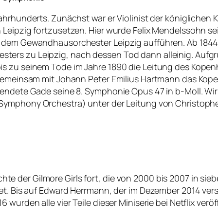
ahrhunderts. Zunächst war er Violinist der königlichen 
 Leipzig fortzusetzen. Hier wurde Felix Mendelssohn se
t dem Gewandhausorchester Leipzig aufführen. Ab 1844
ers zu Leipzig, nach dessen Tod dann alleinig. Aufgr
is zu seinem Tode im Jahre 1890 die Leitung des Kopen
5 gemeinsam mit Johann Peter Emilius Hartmann das Ko
llendete Gade seine 8. Symphonie Opus 47 in b-Moll. W
l Symphony Orchestra) unter der Leitung von Christo
)
hichte der Gilmore Girls fort, die von 2000 bis 2007 in si
t. Bis auf Edward Herrmann, der im Dezember 2014 versta
wurden alle vier Teile dieser Miniserie bei Netflix veröf