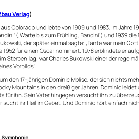
fbau Verlag
)
 aus Colorado und lebte von 1909 und 1983. Im Jahre 193
ndini‘ (‚Warte bis zum Frühling, Bandini‘) und 1939 die 
Bukowski, der später einmal sagte: „Fante war mein Gott.
e 1952 für einen Oscar nominiert. 1978 erblindete er au
r im Sterben lag, war Charles Bukowski einer der regel
ines Vorbilds‘.
um den 17-jährigen Dominic Molise, der sich nichts meh
Rocky Mountains in den dreißiger Jahren. Dominic leidet
ts für ihn. Sein Vater hingegen versucht ihn zu überzeu
 sucht ihr Heil im Gebet. Und Dominic hört einfach nich
.
Symphonie