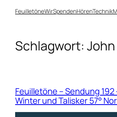
Zum
Feuilletöne
Wir
Spenden
Hören
Technik
M
Inhalt
springen
Schlagwort:
John
Feuilletöne – Sendung 192 – 
Winter und Talisker 57° No