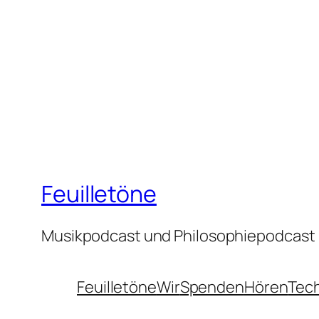
Feuilletöne
Musikpodcast und Philosophiepodcast
Feuilletöne
Wir
Spenden
Hören
Tec