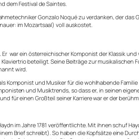
nd dem Festival de Saintes.
hmetechniker Gonzalo Noqué zu verdanken, der das Gan
nauer: im Mozartsaal) voll auskostet.
9. Er war ein österreichischer Komponist der Klassik un
viertrio beteiligt. Seine Beiträge zur musikalischen F
nannt wird.
 als Komponist und Musiker für die wohlhabende Familie
mponisten und Musiktrends, so dass er, in seinen eigen
 und für einen Großteil seiner Karriere war er der berü
 Haydn im Jahre 1781 veröffentlichte. Mit ihnen schuf H
 einem Brief schreibt). So haben die Kopfsätze eine Dur