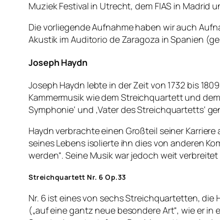
Muziek Festival in Utrecht, dem FIAS in Madrid u
Die vorliegende Aufnahme haben wir auch Aufna
Akustik im Auditorio de Zaragoza in Spanien (ge
Joseph Haydn
Joseph Haydn lebte in der Zeit von 1732 bis 180
Kammermusik wie dem Streichquartett und dem Kla
Symphonie‘ und ‚Vater des Streichquartetts‘ ge
Haydn verbrachte einen Großteil seiner Karriere
seines Lebens isolierte ihn dies von anderen Ko
werden“. Seine Musik war jedoch weit verbreitet
Streichquartett Nr. 6 Op.33
Nr. 6 ist eines von sechs Streichquartetten, die
(„auf eine gantz neue besondere Art“, wie er in