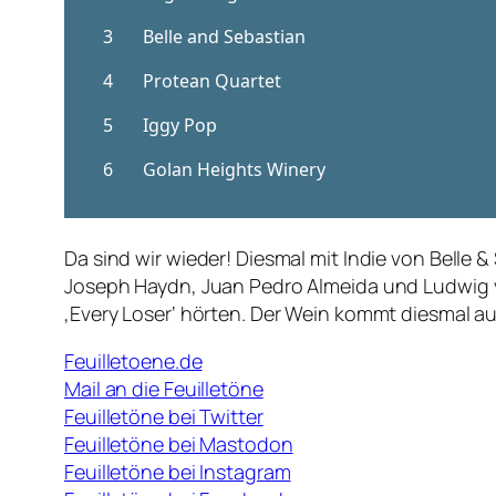
Da sind wir wieder! Diesmal mit Indie von Belle
Joseph Haydn, Juan Pedro Almeida und Ludwig v
‚Every Loser‘ hörten. Der Wein kommt diesmal au
Feuilletoene.de
Mail an die Feuilletöne
Feuilletöne bei Twitter
Feuilletöne bei Mastodon
Feuilletöne bei Instagram