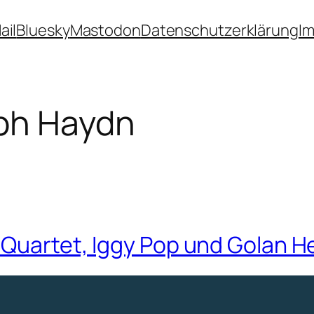
ail
Bluesky
Mastodon
Datenschutzerklärung
I
ph Haydn
 Quartet, Iggy Pop und Golan H