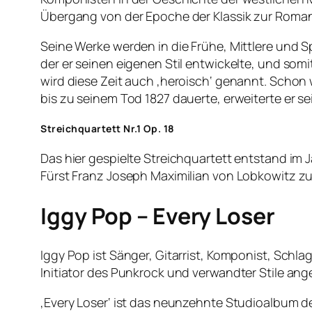
Übergang von der Epoche der Klassik zur Roman
Seine Werke werden in die Frühe, Mittlere und Spä
der er seinen eigenen Stil entwickelte, und s
wird diese Zeit auch ‚heroisch‘ genannt. Schon 
bis zu seinem Tod 1827 dauerte, erweiterte er 
Streichquartett Nr.1 Op. 18
Das hier gespielte Streichquartett entstand im
Fürst Franz Joseph Maximilian von Lobkowitz 
Iggy Pop – Every Loser
Iggy Pop ist Sänger, Gitarrist, Komponist, Schl
Initiator des Punkrock und verwandter Stile an
‚Every Loser‘ ist das neunzehnte Studioalbum 