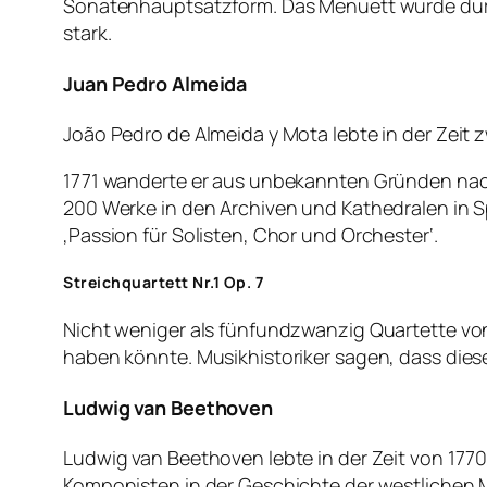
Sonatenhauptsatzform. Das Menuett wurde durch
stark.
Juan Pedro Almeida
João Pedro de Almeida y Mota lebte in der Zeit 
1771 wanderte er aus unbekannten Gründen nach 
200 Werke in den Archiven und Kathedralen in 
‚Passion für Solisten, Chor und Orchester‘.
Streichquartett Nr.1 Op. 7
Nicht weniger als fünfundzwanzig Quartette von
haben könnte. Musikhistoriker sagen, dass diese
Ludwig van Beethoven
Ludwig van Beethoven lebte in der Zeit von 1770
Komponisten in der Geschichte der westlichen M