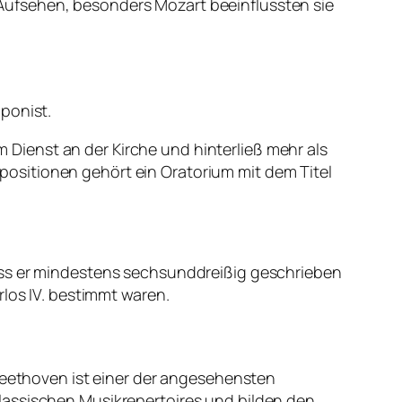
Aufsehen, besonders Mozart beeinflussten sie
ponist.
Dienst an der Kirche und hinterließ mehr als
ositionen gehört ein Oratorium mit dem Titel
ass er mindestens sechsunddreißig geschrieben
rlos IV. bestimmt waren.
 Beethoven ist einer der angesehensten
lassischen Musikrepertoires und bilden den