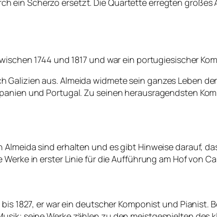
 ein Scherzo ersetzt. Die Quartette erregten großes 
zwischen 1744 und 1817 und war ein portugiesischer Kom
Galizien aus. Almeida widmete sein ganzes Leben dem 
Spanien und Portugal. Zu seinen herausragendsten Komp
 Almeida sind erhalten und es gibt Hinweise darauf, d
 Werke in erster Linie für die Aufführung am Hof von Ca
 bis 1827, er war ein deutscher Komponist und Pianist.
usik; seine Werke zählen zu den meistgespielten des k