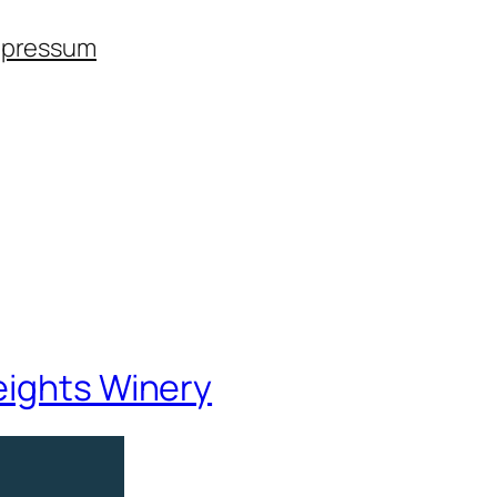
mpressum
eights Winery