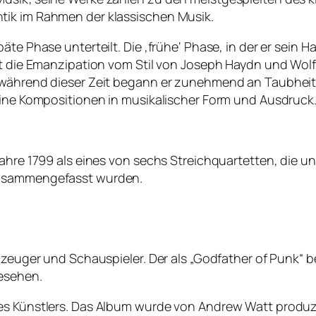
tik im Rahmen der klassischen Musik.
te Phase unterteilt. Die ‚frühe‘ Phase, in der er sein Ha
omit die Emanzipation vom Stil von Joseph Haydn und W
während dieser Zeit begann er zunehmend an Taubheit zu
seine Kompositionen in musikalischer Form und Ausdruck
 Jahre 1799 als eines von sechs Streichquartetten, die
zusammengefasst wurden.
agzeuger und Schauspieler. Der als „Godfather of Punk“ 
gesehen.
des Künstlers. Das Album wurde von Andrew Watt produz