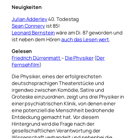
Neuigkeiten
Julian Adderley
40. Todestag
Sean Connery
ist 85!
Leonard Bernstein
wäre am Di. 87 geworden und
ist neben dem Hören
auch das Lesen wert
.
Gelesen
Friedrich Dürrenmatt
–
Die Physiker
(
Der
Fernsehfilm
)
Die Physiker, eines der erfolgreichsten
deutschsprachigen Theaterstücke und
irgendwo zwischen Komödie, Satire und
Groteske einzuordnen, zeigt uns drei Physiker in
einer psychiatrischen Klinik, von denen einer
eine potenziell die Menschheit bedrohende
Entdeckung gemacht hat. Vor diesem
Hintergrund wird die Frage nach der
gesellschaftlichen Verantwortung der
Wissenschaft verhandelt und nebenbei die