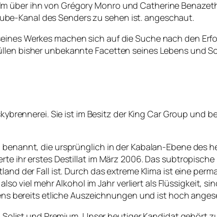
lm über ihn von Grégory Monro und Catherine Benazeth
be-Kanal des Senders zu sehen ist. angeschaut.
seines Werkes machen sich auf die Suche nach den Erfo
üllen bisher unbekannte Facetten seines Lebens und Sc
iskybrennerei. Sie ist im Besitz der King Car Group und 
 benannt, die ursprünglich in der Kabalan-Ebene des he
te ihr erstes Destillat im März 2006. Das subtropische 
land der Fall ist. Durch das extreme Klima ist eine perma
 also viel mehr Alkohol im Jahr verliert als Flüssigkeit, 
ehens bereits etliche Auszeichnungen und ist hoch ange
an, Solist und Premium. Unser heutiger Kandidat gehört