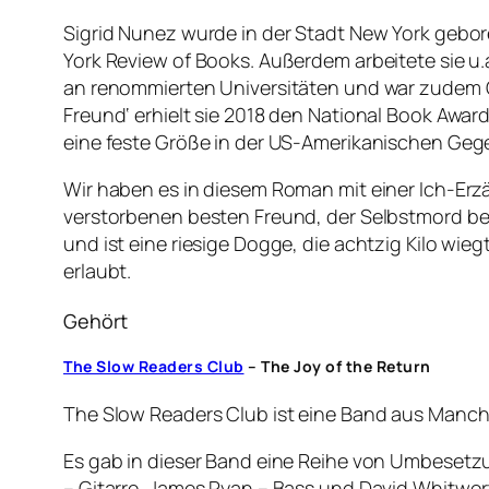
Sigrid Nunez wurde in der Stadt New York gebore
York Review of Books. Außerdem arbeitete sie u.
an renommierten Universitäten und war zudem G
Freund‘ erhielt sie 2018 den National Book Aw
eine feste Größe in der US-Amerikanischen Gege
Wir haben es in diesem Roman mit einer Ich-Erzähl
verstorbenen besten Freund, der Selbstmord be
und ist eine riesige Dogge, die achtzig Kilo wieg
erlaubt.
Gehört
The Slow Readers Club
– The Joy of the Return
The Slow Readers Club ist eine Band aus Manches
Es gab in dieser Band eine Reihe von Umbesetzu
– Gitarre, James Ryan – Bass und David Whitwor