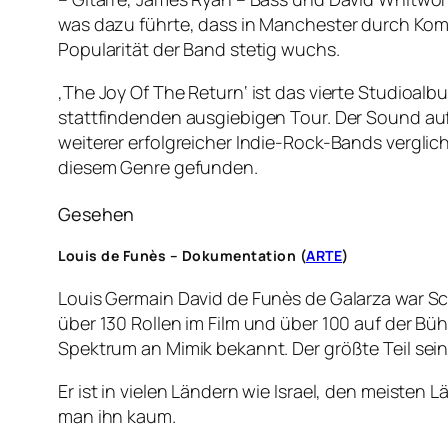
was dazu führte, dass in Manchester durch Ko
Popularität der Band stetig wuchs.
‚The Joy Of The Return‘ ist das vierte Studioa
stattfindenden ausgiebigen Tour. Der Sound auf 
weiterer erfolgreicher Indie-Rock-Bands vergl
diesem Genre gefunden.
Gesehen
Louis de Funès – Dokumentation (
ARTE
)
Louis Germain David de Funès de Galarza war Sch
über 130 Rollen im Film und über 100 auf der Bühn
Spektrum an Mimik bekannt. Der größte Teil sei
Er ist in vielen Ländern wie Israel, den meiste
man ihn kaum.