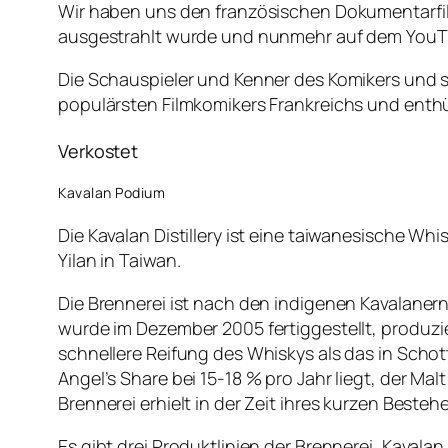
Wir haben uns den französischen Dokumentarfi
ausgestrahlt wurde und nunmehr auf dem YouTu
Die Schauspieler und Kenner des Komikers und 
populärsten Filmkomikers Frankreichs und enth
Verkostet
Kavalan Podium
Die Kavalan Distillery ist eine taiwanesische Wh
Yilan in Taiwan.
Die Brennerei ist nach den indigenen Kavalanern
wurde im Dezember 2005 fertiggestellt, produzier
schnellere Reifung des Whiskys als das in Schott
Angel’s Share bei 15-18 % pro Jahr liegt, der Malt
Brennerei erhielt in der Zeit ihres kurzen Best
Es gibt drei Produktlinien der Brennerei, Kaval