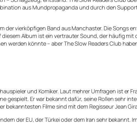
mbination aus Mundpropaganda und durch den Support 
lbum der vierköpfigen Band aus Manchaster. Die Songs e
diesem Album ist ein vertrauter Sound, der häufig mit d
ichen werden könnte – aber The Slow Readers Club habe
auspieler und Komiker. Laut mehrer Umfragen ist er Fra
e gespielt. Er war bekannt dafür, seine Rollen sehr inten
ner bekanntesten Filme sind mit dem Regisseur Jean Gir
n Ländern der EU, der Türkei oder dem Iran sehr bekannt