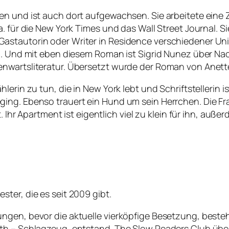
n und ist auch dort aufgewachsen. Sie arbeitete eine Z
a. für die New York Times und das Wall Street Journal.
astautorin oder Writer in Residence verschiedener Uni
ard. Und mit eben diesem Roman ist Sigrid Nunez über 
nwartsliteratur. Übersetzt wurde der Roman von Anette
erin zu tun, die in New York lebt und Schriftstellerin i
ging. Ebenso trauert ein Hund um sein Herrchen. Die F
t. Ihr Apartment ist eigentlich viel zu klein für ihn, au
ter, die es seit 2009 gibt.
ngen, bevor die aktuelle vierköpfige Besetzung, besteh
th – Schlagzeug, entstand. The Slow Readers Club über