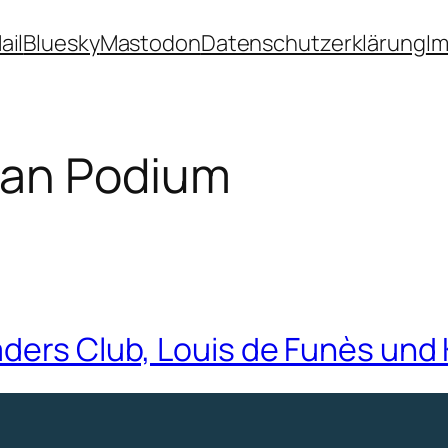
ail
Bluesky
Mastodon
Datenschutzerklärung
I
lan Podium
aders Club, Louis de Funès und