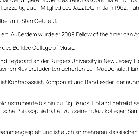
r kurzzeitig auch Mitglied des Jazztets im Jahr 1962, na
ben mit Stan Getz auf.
ert. Außerdem wurde er 2009 Fellow of the American A
 des Berklee College of Music.
und Keyboard an der Rutgers University in New Jersey. Heu
 seinen Klavierstudenten gehörten Earl MacDonald, Harr
ist Kontrabassist, Komponist und Bandleader, der nunme
loinstrumente bis hin zu Big Bands. Holland betreibt s
alische Philosophie hat er von seinem Jazzkollegen Sa
usammengespielt und ist auch an mehreren klassischen