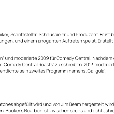
ker, Schriftsteller, Schauspieler und Produzent. Er ist 
ungen, und einem arroganten Auftreten speist. Er stellt
llon‘ und moderierte 2009 für Comedy Central. Nachdem er
ür ‚Comedy Central Roasts‘ zu schreiben. 2013 moderier
ffentlichte sein zweites Programm namens ‚Caligula‘.
Batches abgefüllt wird und von Jim Beam hergestellt wi
. Booker’s Bourbon ist zwischen sechs und acht Jahre 