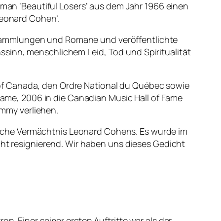
n ‘Beautiful Losers’ aus dem Jahr 1966 einen
Leonard Cohen’.
tsammlungen und Romane und veröffentlichte
ssinn, menschlichem Leid, Tod und Spiritualität
of Canada, den Ordre National du Québec sowie
 Fame, 2006 in die Canadian Music Hall of Fame
mmy verliehen.
yrische Vermächtnis Leonard Cohens. Es wurde im
cht resignierend. Wir haben uns dieses Gedicht
n. Einer seiner ersten Auftritte war als der