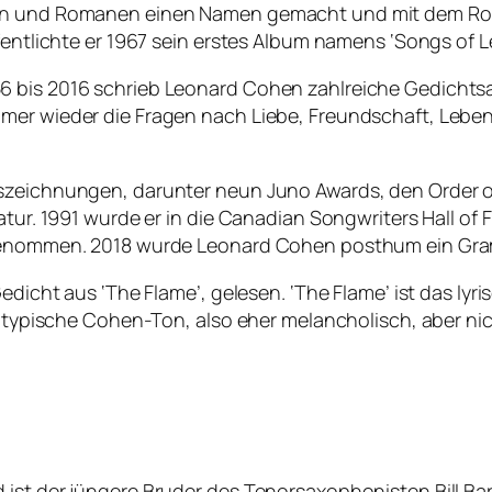
ten und Romanen einen Namen gemacht und mit dem Roma
ffentlichte er 1967 sein erstes Album namens ‘Songs of 
56 bis 2016 schrieb Leonard Cohen zahlreiche Gedich
mer wieder die Fragen nach Liebe, Freundschaft, Leben
uszeichnungen, darunter neun Juno Awards, den Order 
atur. 1991 wurde er in die Canadian Songwriters Hall of
ufgenommen. 2018 wurde Leonard Cohen posthum ein Gra
Gedicht aus ‘The Flame’, gelesen. ‘The Flame’ ist das l
er typische Cohen-Ton, also eher melancholisch, aber ni
st der jüngere Bruder des Tenorsaxophonisten Bill Barro