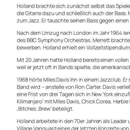
Holland brachte sich zunächst selbst das Spiele
die Gitarre dazu und schließlich auch der Bass.
zum Jazz. Er tauschte seinen Bass gegen einen
Nach dem Umzug nach London im Jahr 1964 lern
des BBC Symphony Orchestras. Merrett brachte 
bewerben. Holland erhielt ein Vollzeitstipendium
Mit 20 Jahren hatte Holland bereits einen vol
weil er jetzt oft in Bands spielte, die amerik
1968 hörte Miles Davis ihn in einem Jazzclub. Er 
Band wird – anstelle von Ron Carter. Davis verl
eine Frist von drei Tagen sich in New York einz
Kilimanjaro‘ mit Miles Davis, Chick Corea, Herb
‚Bitches ‚Brew‘ beteiligt.
Holland arbeitete in den 70er Jahren als Leade
Village Vanguard eines der letzten Konzerte v