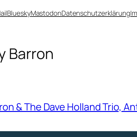
ail
Bluesky
Mastodon
Datenschutzerklärung
I
y Barron
on & The Dave Holland Trio, An