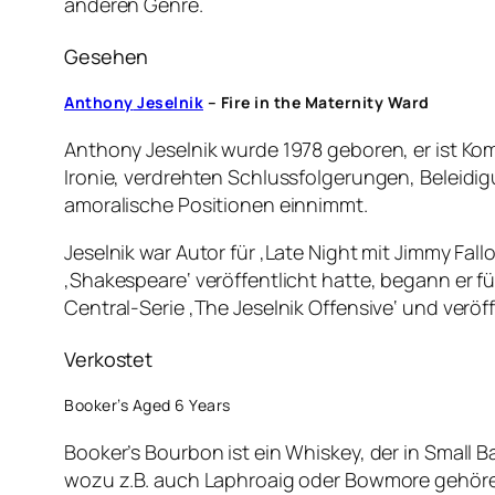
anderen Genre.
Gesehen
Anthony
Jeselnik
– Fire in the Maternity Ward
Anthony Jeselnik wurde 1978 geboren, er ist Komi
Ironie, verdrehten Schlussfolgerungen, Beleidig
amoralische Positionen einnimmt.
Jeselnik war Autor für ‚Late Night mit Jimmy Fa
‚Shakespeare‘ veröffentlicht hatte, begann er f
Central-Serie ‚The Jeselnik Offensive‘ und verö
Verkostet
Booker’s Aged 6 Years
Booker’s Bourbon ist ein Whiskey, der in Small 
wozu z.B. auch Laphroaig oder Bowmore gehören