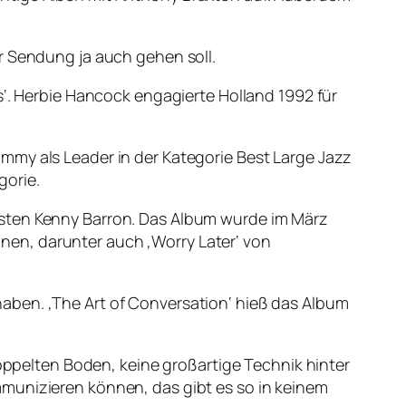
er Sendung ja auch gehen soll.
s‘. Herbie Hancock engagierte Holland 1992 für
mmy als Leader in der Kategorie Best Large Jazz
gorie.
isten Kenny Barron. Das Album wurde im März
en, darunter auch ‚Worry Later‘ von
aben. ‚The Art of Conversation‘ hieß das Album
doppelten Boden, keine großartige Technik hinter
mmunizieren können, das gibt es so in keinem