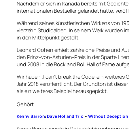
Nachdem er sich in Kanada bereits mit Gedich
internationalen Bestseller gelandet hatte, verö
Während seines künstlerischen Wirkens von 19
vierzehn Studioalben. In seinem Werk wurden im
in den Mittelpunkt gestellt.
Leonard Cohen erhielt zahlreiche Preise und A
den Prinz-von-Asturien-Preis in der Sparte Liter
und 2008 in die Rock and Roll Hall of Fame a
Wir haben ‚I can’t break the Code‘ ein weiteres 
Jahr 2018 veröffentlicht. Der Grundton ist dies
als ein weiteres Beispiel herausgepickt.
Gehört
Kenny
Barron
/
Dave
Holland
Trio
–
Without
Deception
Kenny Barron wurde in Philadelphia geboren und i