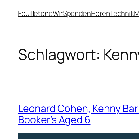
Zum
Feuilletöne
Wir
Spenden
Hören
Technik
M
Inhalt
springen
Schlagwort:
Kenn
Leonard Cohen, Kenny Barr
Booker’s Aged 6