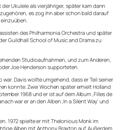
der Ukulele als vierjähriger, später kam dann
anzugehören, es zog ihn aber schon bald darauf
e einzuüben.
ssisten des Philharmonia Orchestra und später
er Guildhall School of Music and Drama zu
anstehenden Studioaufnahmen, und zum Anderen,
r oder Joe Henderson supporteten.
io war. Davis wollte umgehend, dass er Teil seiner
eren konnte. Zwei Wochen später erhielt Holland
ptember 1968 und er ist auf dem Album ‚Filles de
nach war er an den Alben ‚In a Silent Way‘ und
n. 1972 spielte er mit Thelonious Monk im
chtige Alben mit Anthony Braxton auf. Außerdem