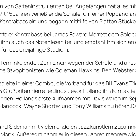
n von Saiteninstrumenten bei. Angefangen hat alles mit 
 Mit 15 Jahren verließ er die Schule, um einer Popband 
 Kontrabass ein und begann mithilfe von Platten Stück
te er Kontrabass bei James Edward Merrett dem Soloba
ihm auch das Notenlesen bei und empfahl ihm sich an d
 für das dreijährige Studium.
len Terminkalender. Zum Einen wegen der Schule und 
anische Saxophonisten wie Coleman Hawkins, Ben Webste
spielte in einer Combo, die Vorband für das Bill Evans Tr
ieß Großbritannien allerdings bevor Holland ihn kontakti
ufinden. Hollands erste Aufnahmen mit Davis waren im Se
ie Hancock, Wayne Shorter und Tony Williams zu hören.Da
r und Sideman mit vielen anderen Jazzkünstlern zusamme
on Monk. Außeredm nahm er in diesen Jahren mehrere wi