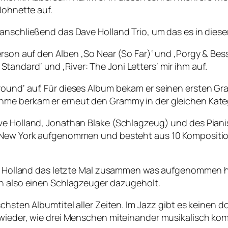
eJohnette auf.
 anschließend das Dave Holland Trio, um das es in dies
erson auf den Alben ‚So Near (So Far)‘ und ‚Porgy & Bes
ndard‘ und ‚River: The Joni Letters‘ mir ihm auf.
ound‘ auf. Für dieses Album bekam er seinen ersten Gra
hme berkam er erneut den Grammy in der gleichen Kate
ave Holland, Jonathan Blake (Schlagzeug) und des Pian
, New York aufgenommen und besteht aus 10 Komposition
ave Holland das letzte Mal zusammen was aufgenommen h
en also einen Schlagzeuger dazugeholt.
chsten Albumtitel aller Zeiten. Im Jazz gibt es keinen 
 wieder, wie drei Menschen miteinander musikalisch ko