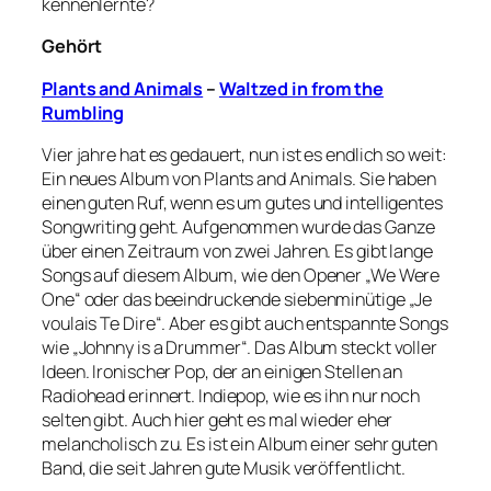
kennenlernte?
Gehört
Plants and Animals
–
Waltzed in from the
Rumbling
Vier jahre hat es gedauert, nun ist es endlich so weit:
Ein neues Album von Plants and Animals. Sie haben
einen guten Ruf, wenn es um gutes und intelligentes
Songwriting geht. Aufgenommen wurde das Ganze
über einen Zeitraum von zwei Jahren. Es gibt lange
Songs auf diesem Album, wie den Opener „We Were
One“ oder das beeindruckende siebenminütige „Je
voulais Te Dire“. Aber es gibt auch entspannte Songs
wie „Johnny is a Drummer“. Das Album steckt voller
Ideen. Ironischer Pop, der an einigen Stellen an
Radiohead erinnert. Indiepop, wie es ihn nur noch
selten gibt. Auch hier geht es mal wieder eher
melancholisch zu. Es ist ein Album einer sehr guten
Band, die seit Jahren gute Musik veröffentlicht.