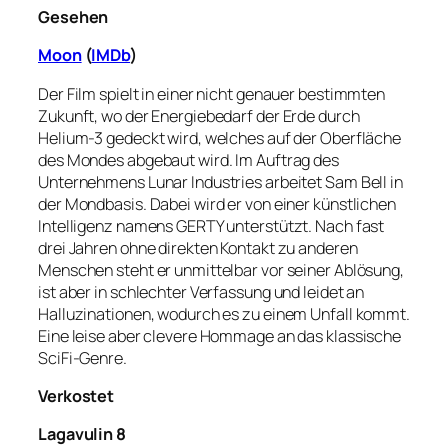
Gesehen
Moon
(
IMDb
)
Der Film spielt in einer nicht genauer bestimmten
Zukunft, wo der Energiebedarf der Erde durch
Helium-3 gedeckt wird, welches auf der Oberfläche
des Mondes abgebaut wird. Im Auftrag des
Unternehmens Lunar Industries arbeitet Sam Bell in
der Mondbasis. Dabei wird er von einer künstlichen
Intelligenz namens GERTY unterstützt. Nach fast
drei Jahren ohne direkten Kontakt zu anderen
Menschen steht er unmittelbar vor seiner Ablösung,
ist aber in schlechter Verfassung und leidet an
Halluzinationen, wodurch es zu einem Unfall kommt.
Eine leise aber clevere Hommage an das klassische
SciFi-Genre.
Verkostet
Lagavulin 8