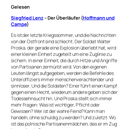
Gelesen
Siegfried Lenz
– Der Überläufe
r (
Hoffmann und
Campe
)
Es ist der letzte Kriegssommer, und die Nachrichten
von der Ostfront sind schlecht. Der Soldat Walter
Proska, der gerade eine Explosion überlebt hat, wird
einer kleinen Einheit zugeteilt um eine Zuglinie zu
sichern. In einer Einheit, die durch Hitze und Angriffe
von Partisanen zermürbt wird. Von den eigenen
Leuten längst aufgegeben, werden die Befehle des
Unteroffiziers immer menschenverachtender und
sinnloser. Und die Soldaten? Einer führt einen Kampf
gegen einen Hecht, wiederum andere geben sich der
Todessehnsucht hin. Und Proska stellt sich immer
mehr Fragen: Was ist wichtiger, Pflicht oder
Gewissen? Wer ist der wahre Feind? Kann man
handeln, ohne schuldig zu werden? Und zuletzt: Wo
ist das polnische Partisanenmädchen, das er im Zug