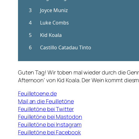
Guten Tag! Wir toben mal wieder durch die Genre
Afternoon‘ von Kid Koala. Der Wein kommt diesma
Feuilletoene.de
Mail an die Feuilletöne
Feuilletöne bei Twitter
Feuilletöne bei Mastodon
Feuilletöne bei Instagram
Feuilletöne bei Facebook