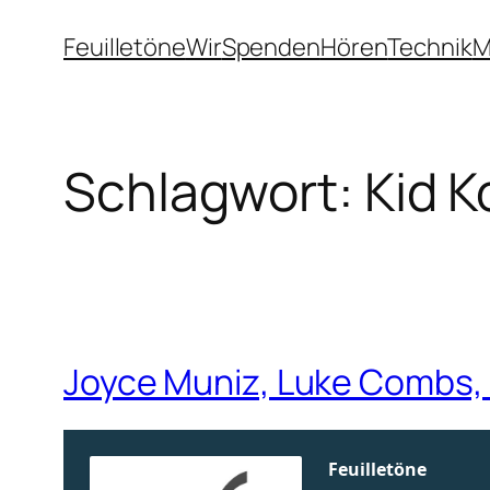
Zum
Feuilletöne
Wir
Spenden
Hören
Technik
M
Inhalt
springen
Schlagwort:
Kid K
Joyce Muniz, Luke Combs, K