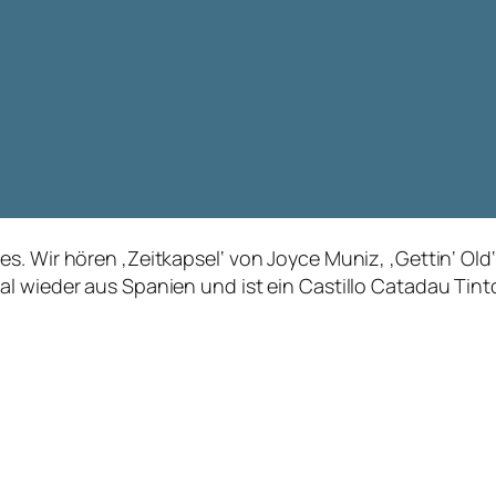
s. Wir hören ‚Zeitkapsel‘ von Joyce Muniz, ‚Gettin‘ Ol
l wieder aus Spanien und ist ein Castillo Catadau Tint