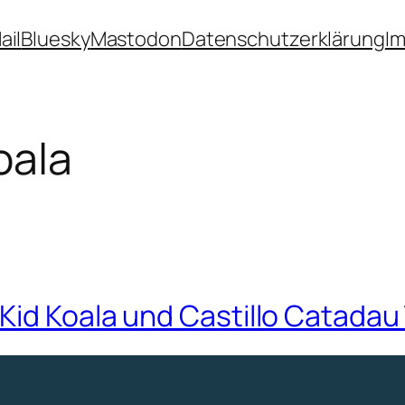
ail
Bluesky
Mastodon
Datenschutzerklärung
I
oala
id Koala und Castillo Catadau