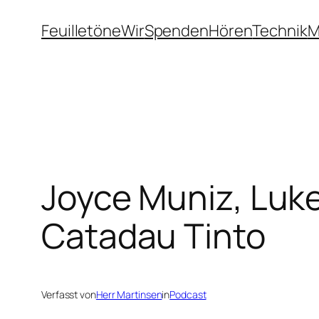
Zum
Feuilletöne
Wir
Spenden
Hören
Technik
M
Inhalt
springen
Joyce Muniz, Luke
Catadau Tinto
Verfasst von
Herr Martinsen
in
Podcast