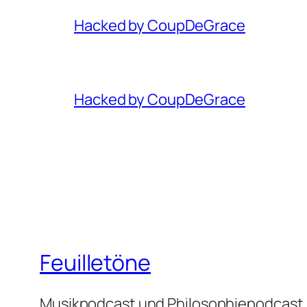
Hacked by CoupDeGrace
Hacked by CoupDeGrace
Feuilletöne
Musikpodcast und Philosophiepodcast