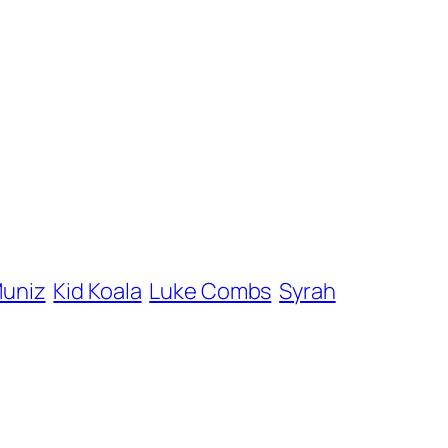
Muniz
Kid Koala
Luke Combs
Syrah