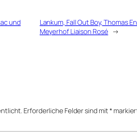
aac und
Lankum, Fall Out Boy, Thomas E
Meyerhof Liaison Rosé
→
ntlicht.
Erforderliche Felder sind mit
*
markier